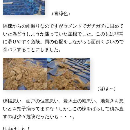
（青緑色）
隅棟からの雨漏りなのですがセメントでガチガチに固めて
いた為どうしようか迷っていた屋根でした。この瓦は非常
に滑りやすく危険。雨の心配をしながらも面倒くさいので
全バラすることにしました。
（ほほ～）
棟幅悪い。面戸の位置悪い。葺き土の幅悪い。地葺きも悪
いと４拍子揃ってますな！しかしこの棟をばらして積み直
すのは少々危険だったかも・・・。
理由はこれ！