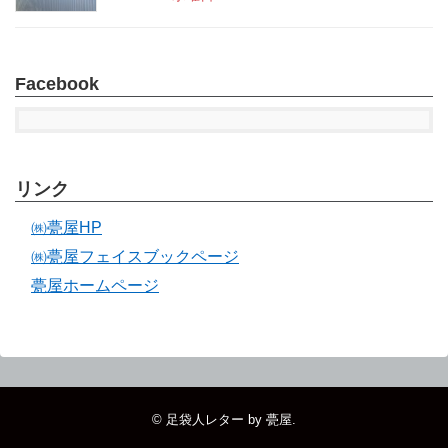
Facebook
リンク
㈱甍屋HP
㈱甍屋フェイスブックページ
甍屋ホームページ
©
足袋人レター by 甍屋
.