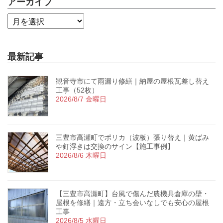
アーカイブ
最新記事
観音寺市にて雨漏り修繕｜納屋の屋根瓦差し替え
工事（52枚）
2026/8/7 金曜日
三豊市高瀬町でポリカ（波板）張り替え｜黄ばみ
や釘浮きは交換のサイン【施工事例】
2026/8/6 木曜日
【三豊市高瀬町】台風で傷んだ農機具倉庫の壁・
屋根を修繕｜遠方・立ち会いなしでも安心の屋根
工事
2026/8/5 水曜日