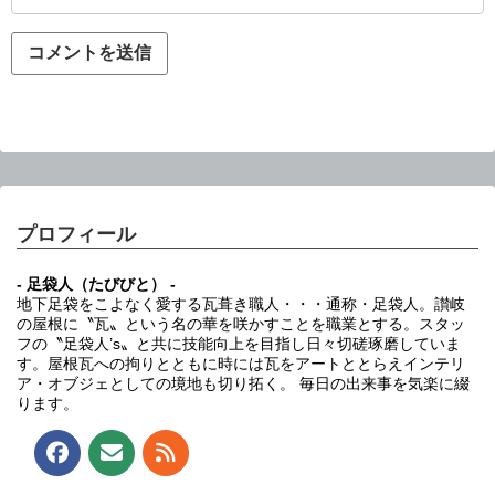
プロフィール
- 足袋人（たびびと） -
地下足袋をこよなく愛する瓦葺き職人・・・通称・足袋人。讃岐
の屋根に〝瓦〟という名の華を咲かすことを職業とする。スタッ
フの〝足袋人’s〟と共に技能向上を目指し日々切磋琢磨していま
す。屋根瓦への拘りとともに時には瓦をアートととらえインテリ
ア・オブジェとしての境地も切り拓く。 毎日の出来事を気楽に綴
ります。