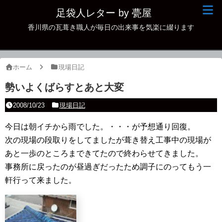
足袋人レター by 甍屋
香川県の瓦葺き職人が毎日の出来事を気楽に綴ります
現場日記
イベント
ホーム
現場日記
新作瓦
勢いよくばらすとあと大変
古瓦
2008/10/23
現場日記
足袋人の仲間
今日は朝イチから雨でした。・・・が予想通り回復。
次の現場の段取りをしてましたが葺き替え工事中の現場が
本日の一品
あと一歩のところまできてたので終わらせてきました。
その他
事務所に戻ったのが昼過ぎだったため調子にのってもう一
軒行って来ました。