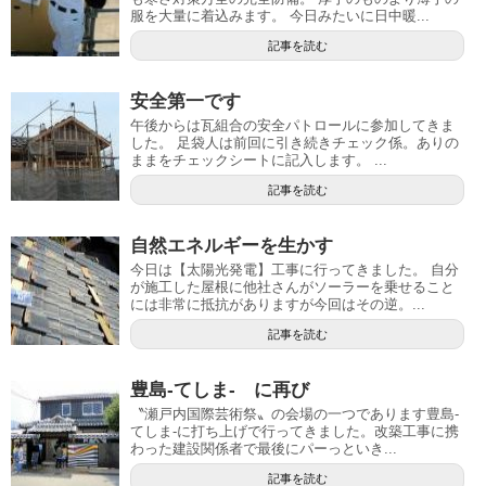
服を大量に着込みます。 今日みたいに日中暖...
記事を読む
安全第一です
午後からは瓦組合の安全パトロールに参加してきま
した。 足袋人は前回に引き続きチェック係。ありの
ままをチェックシートに記入します。 ...
記事を読む
自然エネルギーを生かす
今日は【太陽光発電】工事に行ってきました。 自分
が施工した屋根に他社さんがソーラーを乗せること
には非常に抵抗がありますが今回はその逆。...
記事を読む
豊島-てしま- に再び
〝瀬戸内国際芸術祭〟の会場の一つであります豊島-
てしま-に打ち上げで行ってきました。改築工事に携
わった建設関係者で最後にパーっといき...
記事を読む