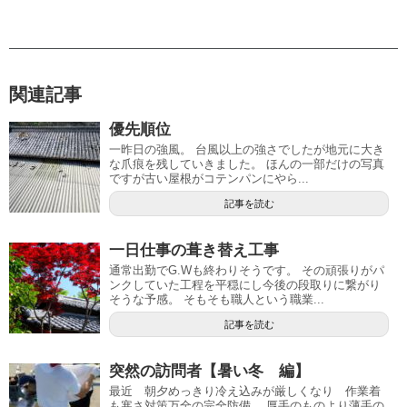
関連記事
優先順位
一昨日の強風。 台風以上の強さでしたが地元に大き
な爪痕を残していきました。 ほんの一部だけの写真
ですが古い屋根がコテンパンにやら...
記事を読む
一日仕事の葺き替え工事
通常出勤でG.Wも終わりそうです。 その頑張りがパ
ンクしていた工程を平穏にし今後の段取りに繋がり
そうな予感。 そもそも職人という職業...
記事を読む
突然の訪問者【暑い冬 編】
最近 朝夕めっきり冷え込みが厳しくなり 作業着
も寒さ対策万全の完全防備。 厚手のものより薄手の