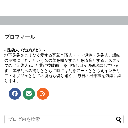
プロフィール
- 足袋人（たびびと） -
地下足袋をこよなく愛する瓦葺き職人・・・通称・足袋人。讃岐
の屋根に〝瓦〟という名の華を咲かすことを職業とする。スタッ
フの〝足袋人’s〟と共に技能向上を目指し日々切磋琢磨していま
す。屋根瓦への拘りとともに時には瓦をアートととらえインテリ
ア・オブジェとしての境地も切り拓く。 毎日の出来事を気楽に綴
ります。