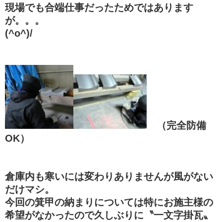
現場でも合端仕事だったためではあります
が。。。
(^o^)/
（完全防備
OK）
倉庫内も寒いには変わりありませんが風がない
だけマシ。
今回の箕甲の納まりについては特にお施主様の
希望がなかったので久しぶりに〝一文字掛瓦〟