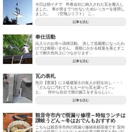
今日は朝イチで 昨夜会社に納入された瓦を搬入し
ました。 車が傍までつかないためレッカーを使用し
ました。 （空飛ぶリフト） こ...
記事を読む
奉仕活動
出入りのお寺へ清掃活動。 決して造園業になったわ
けでは御座いません。 屋根にかかる枝葉を落とすこ
とで耐久性向上につながります...
記事を読む
瓦の表札
先日【甍屋】に２級建築士の友人が顔を出し・・・
『どんなに汚れててもえーから瓦を譲って～』
と。 何やら自分で塀の施工をするらしい...
記事を読む
観音寺市内で雨漏り修理～時短ランチは
讃岐うどん～冬はおでんもおすすめ
こちらは観音寺市内の雨漏り修繕依頼現場です 室内
からの目視によりおおよその位置で既存瓦を剥いで