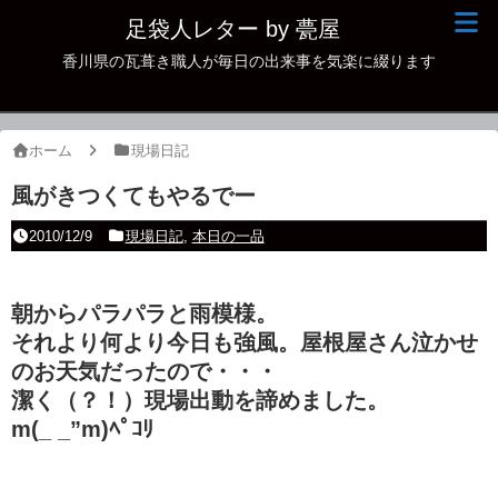
足袋人レター by 甍屋
香川県の瓦葺き職人が毎日の出来事を気楽に綴ります
現場日記
イベント
ホーム
現場日記
新作瓦
風がきつくてもやるでー
古瓦
2010/12/9
現場日記
,
本日の一品
足袋人の仲間
朝からパラパラと雨模様。
本日の一品
それより何より今日も強風。屋根屋さん泣かせ
その他
のお天気だったので・・・
潔く（？！）現場出動を諦めました。
m(_ _”m)ﾍﾟｺﾘ