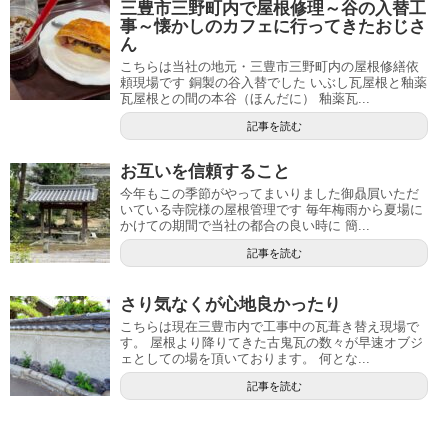
三豊市三野町内で屋根修理～谷の入替工
事～懐かしのカフェに行ってきたおじさ
ん
こちらは当社の地元・三豊市三野町内の屋根修繕依
頼現場です 銅製の谷入替でした いぶし瓦屋根と釉薬
瓦屋根との間の本谷（ほんだに） 釉薬瓦...
記事を読む
お互いを信頼すること
今年もこの季節がやってまいりました御贔屓いただ
いている寺院様の屋根管理です 毎年梅雨から夏場に
かけての期間で当社の都合の良い時に 簡...
記事を読む
さり気なくが心地良かったり
こちらは現在三豊市内で工事中の瓦葺き替え現場で
す。 屋根より降りてきた古鬼瓦の数々が早速オブジ
ェとしての場を頂いております。 何とな...
記事を読む