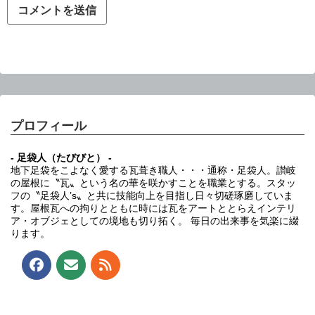
プロフィール
- 足袋人（たびびと） -
地下足袋をこよなく愛する瓦葺き職人・・・通称・足袋人。讃岐
の屋根に〝瓦〟という名の華を咲かすことを職業とする。スタッ
フの〝足袋人’s〟と共に技能向上を目指し日々切磋琢磨していま
す。屋根瓦への拘りとともに時には瓦をアートととらえインテリ
ア・オブジェとしての境地も切り拓く。 毎日の出来事を気楽に綴
ります。