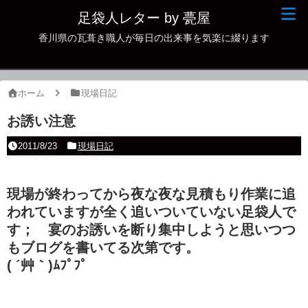
足袋人レター by 甍屋
香川県の瓦葺き職人が毎日の出来事を気楽に綴ります
現場日記
イベント
ホーム
現場日記
新作瓦
お誘い注意
古瓦
2011/8/23
現場日記
足袋人の仲間
現場が終わってから夜な夜な見積もり作業に追
本日の一品
われていますが全く追いついていない足袋人で
その他
す； 宴のお誘いを断り集中しようと思いつつ
もブログを書いてる次第です。
( ´艸｀)ﾑﾌﾟﾌﾟ