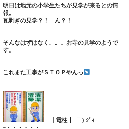
明日は地元の小学生たちが見学が来るとの情
報。
瓦剥ぎの見学？！ ん？！
そんなはずはなく。。。お寺の見学のようで
す。
これまた工事がＳＴＯＰやんっ
┃電柱┃_￣) ｼﾞｨ
ｰ・・・・・・