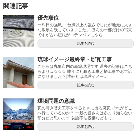
関連記事
優先順位
一昨日の強風。 台風以上の強さでしたが地元に大き
な爪痕を残していきました。 ほんの一部だけの写真
ですが古い屋根がコテンパンにやら...
記事を読む
琉球イメージ最終章・塀瓦工事
こちらは丸亀市内の新築現場です 過去の記事はこち
らより→☆☆☆ 昨年に瓦葺き工事と樋工事でお世話
になりました 別注軒瓦は琉球イメー...
記事を読む
環境問題の意識
瓦の葺き替え工事をするときに出る廃瓦 それがどこ
へ行っているのか？ 一般の皆さんはあまり知らない
部分だと思います 勿論不法投棄などもっ...
記事を読む