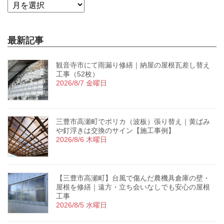
最新記事
観音寺市にて雨漏り修繕｜納屋の屋根瓦差し替え
工事（52枚）
2026/8/7 金曜日
三豊市高瀬町でポリカ（波板）張り替え｜黄ばみ
や釘浮きは交換のサイン【施工事例】
2026/8/6 木曜日
【三豊市高瀬町】台風で傷んだ農機具倉庫の壁・
屋根を修繕｜遠方・立ち会いなしでも安心の屋根
工事
2026/8/5 水曜日