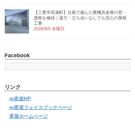
【三豊市高瀬町】台風で傷んだ農機具倉庫の壁・
屋根を修繕｜遠方・立ち会いなしでも安心の屋根
工事
2026/8/5 水曜日
Facebook
リンク
㈱甍屋HP
㈱甍屋フェイスブックページ
甍屋ホームページ