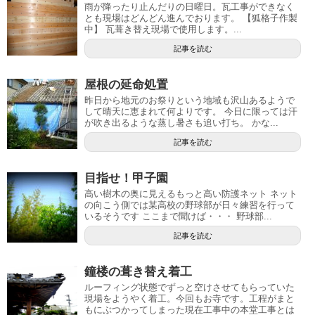
雨が降ったり止んだりの日曜日。瓦工事ができなく
とも現場はどんどん進んでおります。 【狐格子作製
中】 瓦葺き替え現場で使用します。...
記事を読む
屋根の延命処置
昨日から地元のお祭りという地域も沢山あるようで
して晴天に恵まれて何よりです。 今日に限っては汗
が吹き出るような蒸し暑さも追い打ち。 かな...
記事を読む
目指せ！甲子園
高い樹木の奥に見えるもっと高い防護ネット ネット
の向こう側では某高校の野球部が日々練習を行って
いるそうです ここまで聞けば・・・ 野球部...
記事を読む
鐘楼の葺き替え着工
ルーフィング状態でずっと空けさせてもらっていた
現場をようやく着工。今回もお寺です。工程がまと
もにぶつかってしまった現在工事中の本堂工事とは