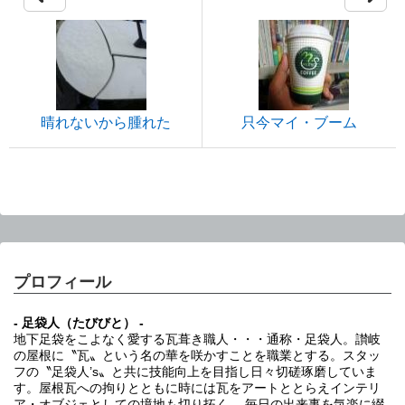
晴れないから腫れた
只今マイ・ブーム
プロフィール
- 足袋人（たびびと） -
地下足袋をこよなく愛する瓦葺き職人・・・通称・足袋人。讃岐
の屋根に〝瓦〟という名の華を咲かすことを職業とする。スタッ
フの〝足袋人’s〟と共に技能向上を目指し日々切磋琢磨していま
す。屋根瓦への拘りとともに時には瓦をアートととらえインテリ
ア・オブジェとしての境地も切り拓く。 毎日の出来事を気楽に綴