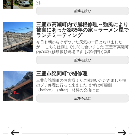
別...
記事を読む
三豊市高瀬町内で屋根修理～強風により
被害にあった築85年の家～ラーメン屋で
ランチミーティング
今日も朝からぐずついた天気の一日となりました
が… こちらは雨までに間に合いました 三豊市高瀬町
内の屋根修繕依頼現場です お客様曰く築8...
記事を読む
三豊市詫間町で樋修理
三豊市詫間町のお客様よりご依頼いただきました樋
のプチ修理に行って来ました まずは軒樋側
（before）（after） 材料の交換はせ...
記事を読む