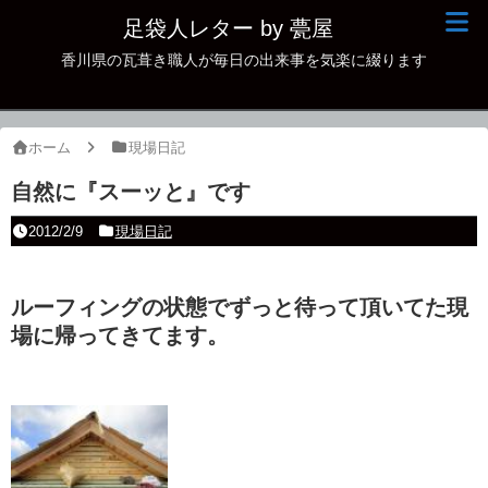
足袋人レター by 甍屋
香川県の瓦葺き職人が毎日の出来事を気楽に綴ります
現場日記
イベント
ホーム
現場日記
新作瓦
自然に『スーッと』です
古瓦
2012/2/9
現場日記
足袋人の仲間
ルーフィングの状態でずっと待って頂いてた現
本日の一品
場に帰ってきてます。
その他