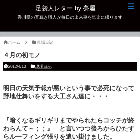
足袋人レター by 甍屋
香川県の瓦葺き職人が毎日の出来事を気楽に綴ります
現場日記
イベント
ホーム
現場日記
新作瓦
４月の初モノ
古瓦
2012/4/10
現場日記
足袋人の仲間
明日の天気予報が悪いという事で必死になって
本日の一品
野地仕舞いをする大工さん達に・・・
その他
『暗くなるギリギリまでやられたらコッチが終
わらんて～；；』 と言いつつ後ろからひたす
らルーフィング張りを追い掛けました。