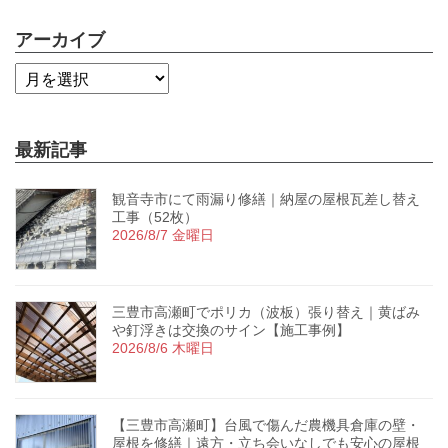
アーカイブ
最新記事
観音寺市にて雨漏り修繕｜納屋の屋根瓦差し替え
工事（52枚）
2026/8/7 金曜日
三豊市高瀬町でポリカ（波板）張り替え｜黄ばみ
や釘浮きは交換のサイン【施工事例】
2026/8/6 木曜日
【三豊市高瀬町】台風で傷んだ農機具倉庫の壁・
屋根を修繕｜遠方・立ち会いなしでも安心の屋根