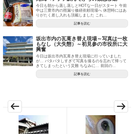
今日も朝から蒸し蒸しとHOTな一日がスタート 午前
中は三豊市内の雨漏り修繕依頼現場へ 休憩時にはあ
りがたく差し入れも頂戴しました これ...
記事を読む
坂出市内の瓦葺き替え現場～写真は一枚
もなし（大失態）～初見参の市役所に大
興奮
今日は坂出市内瓦葺き替え現場に行っていました
が… バタバタしすぎて写真を撮るのを忘れて帰って
きてしまったという災難 ちなみに… 前回の...
記事を読む