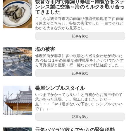
観音寺市内で雨漏り修理～銅製谷をステ
ンレス製に交換～海のミルクを取り合っ
てきました
こちらは観音寺市内の雨漏り修繕依頼現場です 雨漏
り原因がこちら↓↓↓ 谷板の劣化でした 一目でそれと
わかる大きな穴から見落とし...
記事を読む
塩の被害
修理箇所が非常に多い現場との巡り会わせが続いた
為 今日は１軒の簡単な修理現場をしただけでひたす
ら写真撮影と屋根・壁・樋などの寸法確認でした ...
記事を読む
甍屋シンプルスタイル
いつまでかかっても良い！と当初からお施主様の了
承があった現場。。。完工しました。ただ一
点・・・『やり過ぎないで下さい。シンプルでいい
です。』...
記事を読む
元気ハツラツ飲んでからの緊急移動