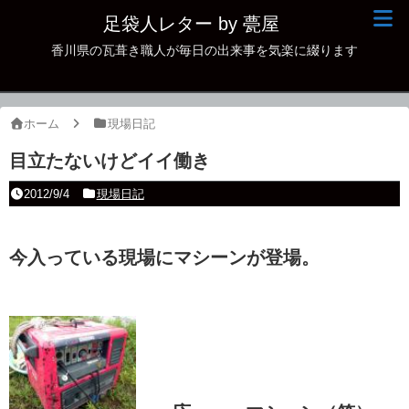
足袋人レター by 甍屋
香川県の瓦葺き職人が毎日の出来事を気楽に綴ります
現場日記
イベント
ホーム
現場日記
新作瓦
目立たないけどイイ働き
古瓦
2012/9/4
現場日記
足袋人の仲間
今入
っている現場にマシーンが登場。
本日の一品
その他