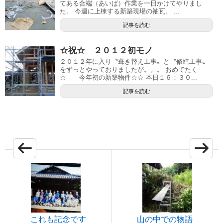
てある合端（あいば）作業を一日かけてやりまし
た。 今週に上棟する新築現場の袖瓦。 ...
記事を読む
☆祝☆ ２０１２初モノ
２０１２年に入り〝葺き替え工事〟と〝修繕工事〟
をずっとやっておりましたが。。。 おめでたく
☆ 今年初の新築物件☆☆ 本日１６：３０...
記事を読む
これも記念です
山の中での物語