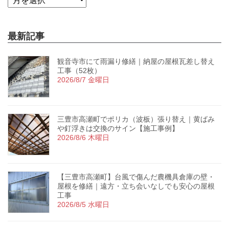
最新記事
観音寺市にて雨漏り修繕｜納屋の屋根瓦差し替え
工事（52枚）
2026/8/7 金曜日
三豊市高瀬町でポリカ（波板）張り替え｜黄ばみ
や釘浮きは交換のサイン【施工事例】
2026/8/6 木曜日
【三豊市高瀬町】台風で傷んだ農機具倉庫の壁・
屋根を修繕｜遠方・立ち会いなしでも安心の屋根
工事
2026/8/5 水曜日