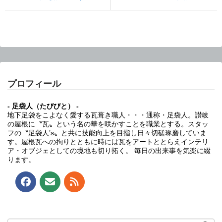
プロフィール
- 足袋人（たびびと） -
地下足袋をこよなく愛する瓦葺き職人・・・通称・足袋人。讃岐
の屋根に〝瓦〟という名の華を咲かすことを職業とする。スタッ
フの〝足袋人’s〟と共に技能向上を目指し日々切磋琢磨していま
す。屋根瓦への拘りとともに時には瓦をアートととらえインテリ
ア・オブジェとしての境地も切り拓く。 毎日の出来事を気楽に綴
ります。