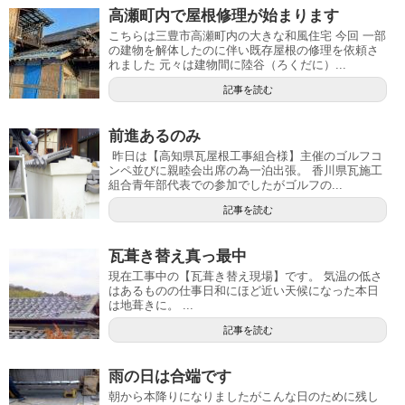
高瀬町内で屋根修理が始まります
こちらは三豊市高瀬町内の大きな和風住宅 今回 一部
の建物を解体したのに伴い既存屋根の修理を依頼さ
れました 元々は建物間に陸谷（ろくだに）...
記事を読む
前進あるのみ
昨日は【高知県瓦屋根工事組合様】主催のゴルフコ
ンペ並びに親睦会出席の為一泊出張。 香川県瓦施工
組合青年部代表での参加でしたがゴルフの...
記事を読む
瓦葺き替え真っ最中
現在工事中の【瓦葺き替え現場】です。 気温の低さ
はあるものの仕事日和にほど近い天候になった本日
は地葺きに。 ...
記事を読む
雨の日は合端です
朝から本降りになりましたがこんな日のために残し