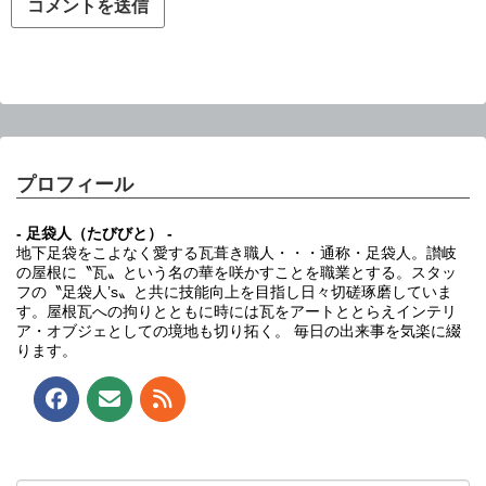
プロフィール
- 足袋人（たびびと） -
地下足袋をこよなく愛する瓦葺き職人・・・通称・足袋人。讃岐
の屋根に〝瓦〟という名の華を咲かすことを職業とする。スタッ
フの〝足袋人’s〟と共に技能向上を目指し日々切磋琢磨していま
す。屋根瓦への拘りとともに時には瓦をアートととらえインテリ
ア・オブジェとしての境地も切り拓く。 毎日の出来事を気楽に綴
ります。