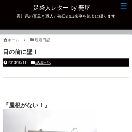
足袋人レター by 甍屋
香川県の瓦葺き職人が毎日の出来事を気楽に綴ります
現場日記
イベント
ホーム
現場日記
新作瓦
目の前に壁！
古瓦
2013/10/11
現場日記
足袋人の仲間
本日の一品
その他
『屋根がない！』