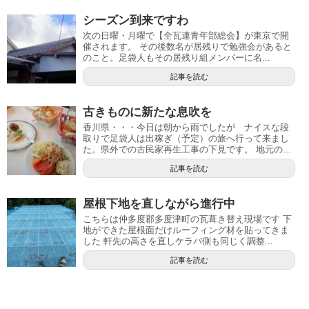
シーズン到来ですわ
次の日曜・月曜で【全瓦連青年部総会】が東京で開
催されます。 その後数名が居残りで勉強会があると
のこと。足袋人もその居残り組メンバーに名...
記事を読む
古きものに新たな息吹を
香川県・・・今日は朝から雨でしたが ナイスな段
取りで足袋人は出稼ぎ（予定）の旅へ行って来まし
た。県外での古民家再生工事の下見です。 地元の...
記事を読む
屋根下地を直しながら進行中
こちらは仲多度郡多度津町の瓦葺き替え現場です 下
地ができた屋根面だけルーフィング材を貼ってきま
した 軒先の高さを直しケラバ側も同じく調整...
記事を読む