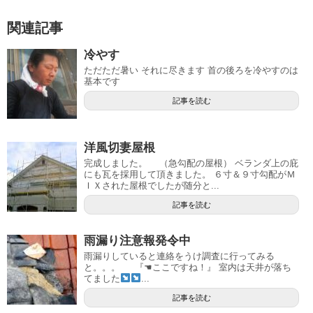
関連記事
冷やす
ただただ暑い それに尽きます 首の後ろを冷やすのは
基本です
記事を読む
洋風切妻屋根
完成しました。 （急勾配の屋根） ベランダ上の庇
にも瓦を採用して頂きました。 ６寸＆９寸勾配がＭ
ＩＸされた屋根でしたが随分と...
記事を読む
雨漏り注意報発令中
雨漏りしていると連絡をうけ調査に行ってみる
と。。。 『☚ここですね！』 室内は天井が落ち
てました
...
記事を読む