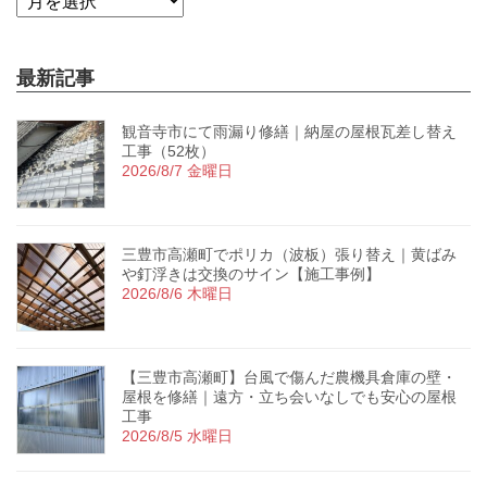
最新記事
観音寺市にて雨漏り修繕｜納屋の屋根瓦差し替え
工事（52枚）
2026/8/7 金曜日
三豊市高瀬町でポリカ（波板）張り替え｜黄ばみ
や釘浮きは交換のサイン【施工事例】
2026/8/6 木曜日
【三豊市高瀬町】台風で傷んだ農機具倉庫の壁・
屋根を修繕｜遠方・立ち会いなしでも安心の屋根
工事
2026/8/5 水曜日