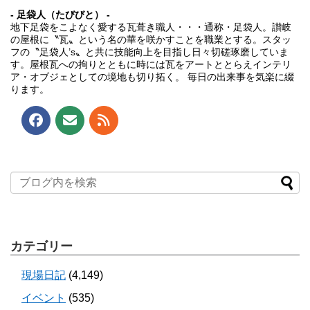
- 足袋人（たびびと） -
地下足袋をこよなく愛する瓦葺き職人・・・通称・足袋人。讃岐
の屋根に〝瓦〟という名の華を咲かすことを職業とする。スタッ
フの〝足袋人’s〟と共に技能向上を目指し日々切磋琢磨していま
す。屋根瓦への拘りとともに時には瓦をアートととらえインテリ
ア・オブジェとしての境地も切り拓く。 毎日の出来事を気楽に綴
ります。
カテゴリー
現場日記
(4,149)
イベント
(535)