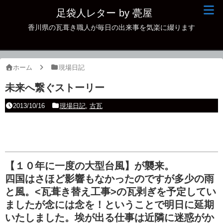
足袋人レター by 甍屋
香川県の瓦葺き職人が毎日の出来事を気楽に綴ります
現場日記
イベント
ホーム
現場日記
新作瓦
未来へ繋ぐストーリー
古瓦
2013/10/16
現場日記
,
古瓦
足袋人の仲間
本日の一品
その他
【１０年に一度の大型台風】が襲来。
四国はさほど影響もなかったのですが多少の雨
と風。<瓦葺き替え工事>の瓦剥ぎを予定してい
ましたが念には念を！ということで明日に延期
いたしました。埃が出る仕事は近隣に迷惑がか