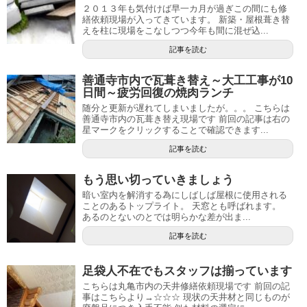
２０１３年も気付けば早一カ月が過ぎこの間にも修
繕依頼現場が入ってきています。 新築・屋根葺き替
えを柱に現場をこなしつつ今年も間に混ぜ込...
記事を読む
善通寺市内で瓦葺き替え～大工工事が10
日間～疲労回復の焼肉ランチ
随分と更新が遅れてしまいましたが。。。 こちらは
善通寺市内の瓦葺き替え現場です 前回の記事は右の
星マークをクリックすることで確認できます...
記事を読む
もう思い切っていきましょう
暗い室内を解消する為にしばしば屋根に使用される
ことのあるトップライト。 天窓とも呼ばれます。
あるのとないのとでは明らかな差が出ま...
記事を読む
足袋人不在でもスタッフは揃っています
こちらは丸亀市内の天井修繕依頼現場です 前回の記
事はこちらより→☆☆☆ 現状の天井材と同じものが