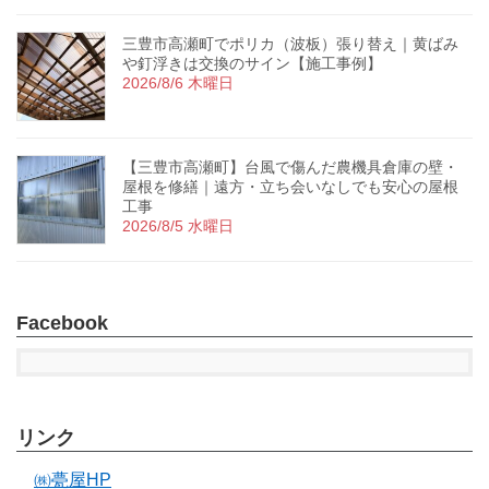
三豊市高瀬町でポリカ（波板）張り替え｜黄ばみ
や釘浮きは交換のサイン【施工事例】
2026/8/6 木曜日
【三豊市高瀬町】台風で傷んだ農機具倉庫の壁・
屋根を修繕｜遠方・立ち会いなしでも安心の屋根
工事
2026/8/5 水曜日
Facebook
リンク
㈱甍屋HP