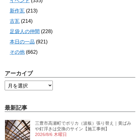
イベント
(535)
新作瓦
(213)
古瓦
(214)
足袋人の仲間
(228)
本日の一品
(921)
その他
(662)
アーカイブ
最新記事
三豊市高瀬町でポリカ（波板）張り替え｜黄ばみ
や釘浮きは交換のサイン【施工事例】
2026/8/6 木曜日