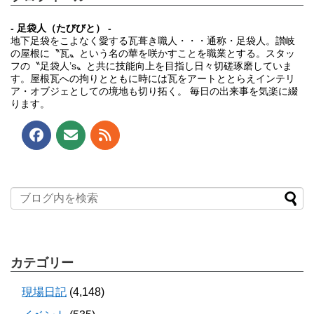
- 足袋人（たびびと） -
地下足袋をこよなく愛する瓦葺き職人・・・通称・足袋人。讃岐
の屋根に〝瓦〟という名の華を咲かすことを職業とする。スタッ
フの〝足袋人’s〟と共に技能向上を目指し日々切磋琢磨していま
す。屋根瓦への拘りとともに時には瓦をアートととらえインテリ
ア・オブジェとしての境地も切り拓く。 毎日の出来事を気楽に綴
ります。
カテゴリー
現場日記
(4,148)