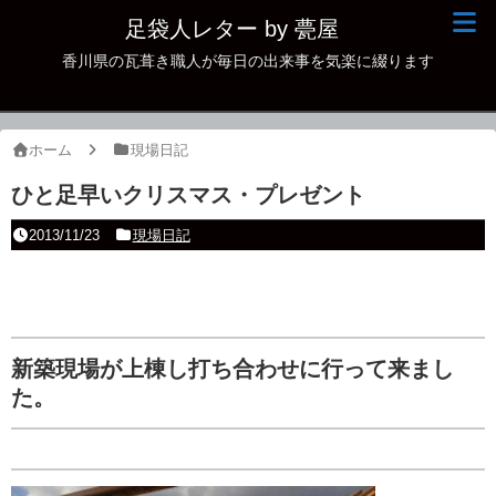
足袋人レター by 甍屋
香川県の瓦葺き職人が毎日の出来事を気楽に綴ります
現場日記
イベント
ホーム
現場日記
新作瓦
ひと足早いクリスマス・プレゼント
古瓦
2013/11/23
現場日記
足袋人の仲間
本日の一品
その他
新築現場が上棟し打ち合わせに行って来まし
た。