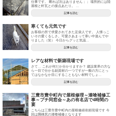
仕事です。 断れば次はありません；； 場所的には陸
屋根と軒瓦との接点あたり。 ...
記事を読む
寒くても元気です
お客様の所で求愛されてきた足袋人です。 人懐っこ
いその愛くるしさ。可愛さあまって寒い中遊んでや
りました（笑） 今日からグッと気温...
記事を読む
レアな材料で新築現場です
さて… これが何だか分かりますか？ 建設業界の方な
ら一目で分かる副資材の一つですが一般の方にとっ
てはなかなか目にすることもない材料でしょ...
記事を読む
三豊市豊中町内で屋根修理～漆喰補修工
事～プチ同窓会～あの有名店で4時間の
宴
こちらは三豊市豊中町内の屋根修繕依頼現場です 今
回は隅棟尻の漆喰補修となります