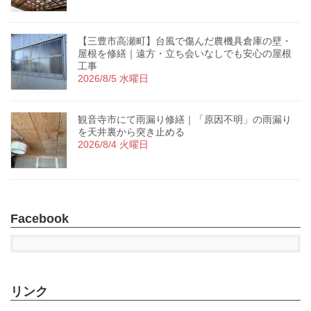
【三豊市高瀬町】台風で傷んだ農機具倉庫の壁・
屋根を修繕｜遠方・立ち会いなしでも安心の屋根
工事
2026/8/5 水曜日
観音寺市にて雨漏り修繕｜「原因不明」の雨漏り
を天井裏から突き止める
2026/8/4 火曜日
Facebook
リンク