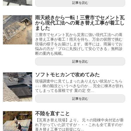
記事を読む
雨天続きから一転！三豊市でセメント瓦
から現代工法への葺き替え工事が着工し
ました
三豊市でセメント瓦から災害に強い現代工法への葺
き替え工事が着工！雨天を待ち、万全の状態で挑む
現場の様子をお届けします。後半には、雨漏りでお
悩みの方が「プロに丸投げして安心できる」無料診
断の案内も掲載。
記事を読む
ソフトモヒカンで攻めてみた
現場調査中に見てしまったありえない状況がこちら
↓↓↓ 棟の陥没というべきなのか… 完全に棟木が折れ
てしまってる屋根です 案の定 空...
記事を読む
不陸を直すこと
【瓦葺き替え現場】より。 元々の陸棟中央付近が垂
れ下がっていた訳ですが・・・これも全て直すのが
葺き替え工事では前提にな...