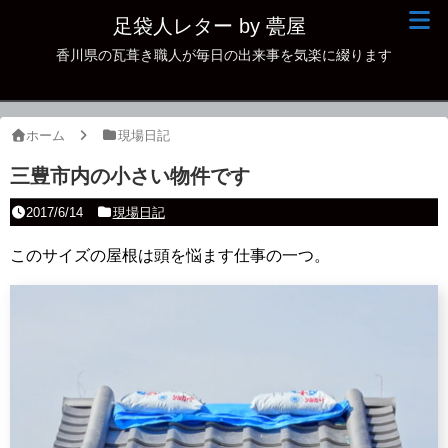
足袋人レター by 甍屋
香川県の瓦葺き職人が毎日の出来事を気楽に綴ります
現場日記
イベント
ホーム
現場日記
新作瓦
三豊市内の小さい物件です
古瓦
2017/6/14
現場日記
足袋人の仲間
このサイズの屋根は頭を悩ます仕事の一つ。
本日の一品
その他