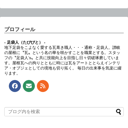
プロフィール
- 足袋人（たびびと） -
地下足袋をこよなく愛する瓦葺き職人・・・通称・足袋人。讃岐
の屋根に〝瓦〟という名の華を咲かすことを職業とする。スタッ
フの〝足袋人’s〟と共に技能向上を目指し日々切磋琢磨していま
す。屋根瓦への拘りとともに時には瓦をアートととらえインテリ
ア・オブジェとしての境地も切り拓く。 毎日の出来事を気楽に綴
ります。