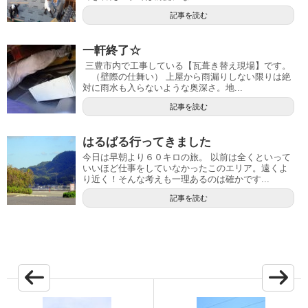
記事を読む
一軒終了☆
三豊市内で工事している【瓦葺き替え現場】です。
（壁際の仕舞い） 上屋から雨漏りしない限りは絶
対に雨水も入らないような奥深さ。地...
記事を読む
はるばる行ってきました
今日は早朝より６０キロの旅。 以前は全くといって
いいほど仕事をしていなかったこのエリア。遠くよ
り近く！そんな考えも一理あるのは確かです...
記事を読む