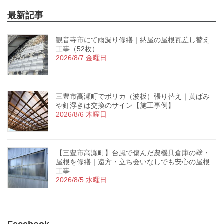
最新記事
観音寺市にて雨漏り修繕｜納屋の屋根瓦差し替え
工事（52枚）
2026/8/7 金曜日
三豊市高瀬町でポリカ（波板）張り替え｜黄ばみ
や釘浮きは交換のサイン【施工事例】
2026/8/6 木曜日
【三豊市高瀬町】台風で傷んだ農機具倉庫の壁・
屋根を修繕｜遠方・立ち会いなしでも安心の屋根
工事
2026/8/5 水曜日