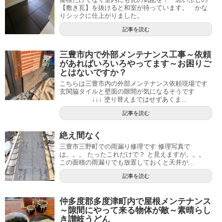
【敷き瓦】を抜けると和室が待っています。 かな
りシックに仕上がりました。
記事を読む
三豊市内で外部メンテナンス工事～依頼
があればいろいろやってます～お困りご
とはないですか？
こちらは三豊市内の外部メンテナンス依頼現場です
玄関脇タイルと壁面の隙間が気になるそうです
↓↓↓ 塗り替えまではせずあくま...
記事を読む
絶え間なく
三豊市三野町での雨漏り修理です 修理写真で
は。。。 たったこれだけで？ と見えますが。。。
この面積の雨漏りでも放置しておくと天井が...
記事を読む
仲多度郡多度津町内で屋根メンテナンス
～隙間にやって来る物体が敵～素晴らし
き讃岐うどん