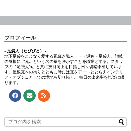
プロフィール
- 足袋人（たびびと） -
地下足袋をこよなく愛する瓦葺き職人・・・通称・足袋人。讃岐
の屋根に〝瓦〟という名の華を咲かすことを職業とする。スタッ
フの〝足袋人’s〟と共に技能向上を目指し日々切磋琢磨していま
す。屋根瓦への拘りとともに時には瓦をアートととらえインテリ
ア・オブジェとしての境地も切り拓く。 毎日の出来事を気楽に綴
ります。