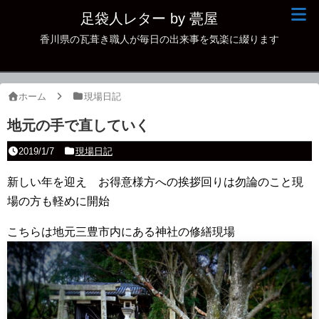
足袋人レター by 甍屋
香川県の瓦葺き職人が毎日の出来事を気楽に綴ります
現場日記
イベント
ホーム
現場日記
新作瓦
地元の手で直していく
古瓦
2019/1/7
現場日記
足袋人の仲間
新しい年を迎え お得意様方への挨拶回りは勿論のこと現
場の方も軽めに開始
本日の一品
こちらは地元三豊市内にある神社の修繕現場
その他