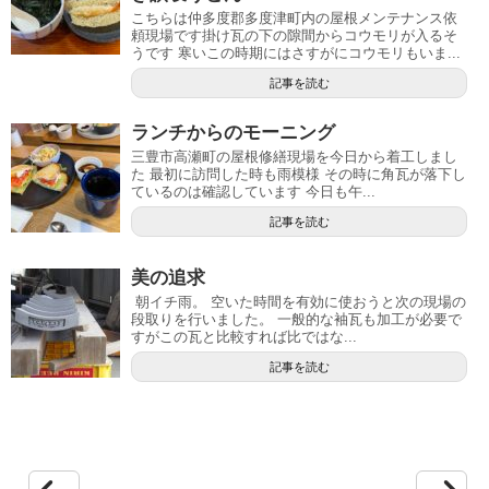
こちらは仲多度郡多度津町内の屋根メンテナンス依
頼現場です掛け瓦の下の隙間からコウモリが入るそ
うです 寒いこの時期にはさすがにコウモリもいま...
記事を読む
ランチからのモーニング
三豊市高瀬町の屋根修繕現場を今日から着工しまし
た 最初に訪問した時も雨模様 その時に角瓦が落下し
ているのは確認しています 今日も午...
記事を読む
美の追求
朝イチ雨。 空いた時間を有効に使おうと次の現場の
段取りを行いました。 一般的な袖瓦も加工が必要で
すがこの瓦と比較すれば比ではな...
記事を読む