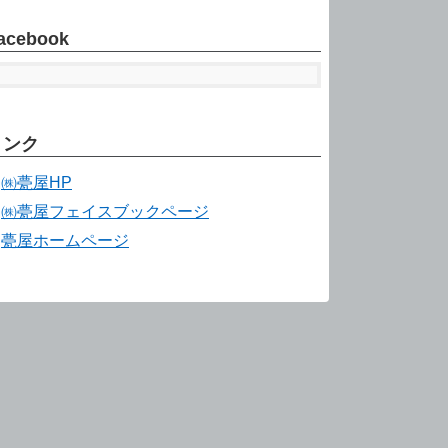
acebook
リンク
㈱甍屋HP
㈱甍屋フェイスブックページ
甍屋ホームページ