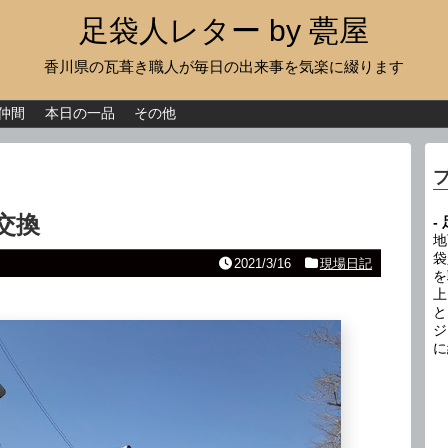
足袋人レター by 甍屋
香川県の瓦葺き職人が毎日の出来事を気楽に綴ります
現場日記
イベント
仲間
本日の一品
その他
新作瓦
古瓦
交換
-
足袋人の仲間
地
袋
2021/3/16
現場日記
を
本日の一品
上
と
その他
ジ
に