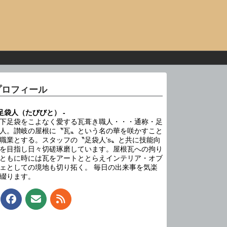
プロフィール
 足袋人（たびびと） -
下足袋をこよなく愛する瓦葺き職人・・・通称・足
人。讃岐の屋根に〝瓦〟という名の華を咲かすこと
職業とする。スタッフの〝足袋人’s〟と共に技能向
を目指し日々切磋琢磨しています。屋根瓦への拘り
ともに時には瓦をアートととらえインテリア・オブ
ェとしての境地も切り拓く。 毎日の出来事を気楽
綴ります。