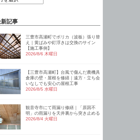
最新記事
三豊市高瀬町でポリカ（波板）張り替
え｜黄ばみや釘浮きは交換のサイン
【施工事例】
2026/8/6 木曜日
【三豊市高瀬町】台風で傷んだ農機具
倉庫の壁・屋根を修繕｜遠方・立ち会
いなしでも安心の屋根工事
2026/8/5 水曜日
観音寺市にて雨漏り修繕｜「原因不
明」の雨漏りを天井裏から突き止める
2026/8/4 火曜日