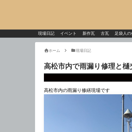
現場日記
イベント
新作瓦
古瓦
足袋人の
ホーム
現場日記
高松市内で雨漏り修理と樋
高松市内の雨漏り修繕現場です