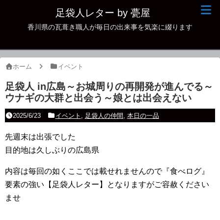
足袋人レター by 甍屋
香川県の瓦葺き職人が毎日の出来事を気楽に綴ります
現場日記
イベント
ホーム
イベント
新作瓦
足袋人 in広島～お城周りの再開発が進んでる～
ウナギの大群と出会う～娘とは出会えない
古瓦
2025/6/23
イベント
,
足袋人の仲間
,
本日の一品
足袋人の仲間
先週末は出張でした
本日の一品
目的地は久しぶりの広島県
その他
内容は毎回の如くここでは載せれませんので『食べログ』
要素の強い【足袋人レター】となりますがご容赦ください
ませ