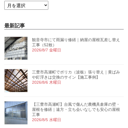
最新記事
観音寺市にて雨漏り修繕｜納屋の屋根瓦差し替え
工事（52枚）
2026/8/7 金曜日
三豊市高瀬町でポリカ（波板）張り替え｜黄ばみ
や釘浮きは交換のサイン【施工事例】
2026/8/6 木曜日
【三豊市高瀬町】台風で傷んだ農機具倉庫の壁・
屋根を修繕｜遠方・立ち会いなしでも安心の屋根
工事
2026/8/5 水曜日