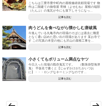
こちらは三豊市豊中町内の屋根修繕依頼現場です 物
件は二階建ての御母屋 寄棟（よせむね）屋根の端部
（たんぶ）の鬼瓦が今にも落下しそうになっ...
記事を読む
肉うどんを食べながら懐かしむ唐破風
今進んでいる丸亀市内の現場のそばには過去に幾度
となく通い詰めた思い出の現場があります 某お寺で
す この写真の本堂の他にも沢山の屋根工事を...
記事を読む
小さくてもボリューム満点なヤツ
今日入った現場の既存鬼瓦です。 （数珠掛型海津
鬼） 平仮名で書くと【じゅずかけがたかいづお
に】・・・ロングなネーミングなのです...
記事を読む