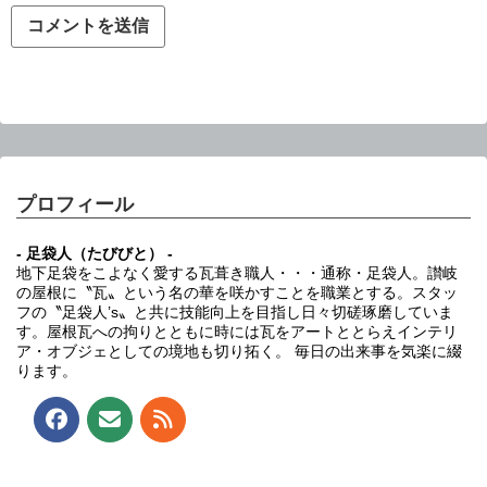
プロフィール
- 足袋人（たびびと） -
地下足袋をこよなく愛する瓦葺き職人・・・通称・足袋人。讃岐
の屋根に〝瓦〟という名の華を咲かすことを職業とする。スタッ
フの〝足袋人’s〟と共に技能向上を目指し日々切磋琢磨していま
す。屋根瓦への拘りとともに時には瓦をアートととらえインテリ
ア・オブジェとしての境地も切り拓く。 毎日の出来事を気楽に綴
ります。