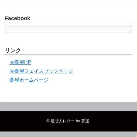
Facebook
リンク
㈱甍屋HP
㈱甍屋フェイスブックページ
甍屋ホームページ
©
足袋人レター by 甍屋
.