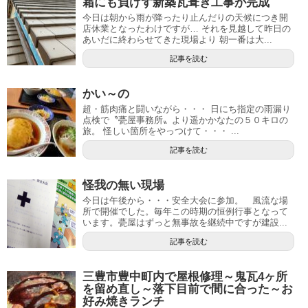
霜にも負けず新築瓦葺き工事が完成
今日は朝から雨が降ったり止んだりの天候につき開
店休業となったわけですが… それを見越して昨日の
あいだに終わらせてきた現場より 朝一番は大...
記事を読む
かい～の
超・筋肉痛と闘いながら・・・ 日にち指定の雨漏り
点検で〝甍屋事務所〟より遥かかなたの５０キロの
旅。 怪しい箇所をやっつけて・・・ ...
記事を読む
怪我の無い現場
今日は午後から・・・安全大会に参加。 風流な場
所で開催でした。毎年この時期の恒例行事となって
います。甍屋はずっと無事故を継続中ですが建設...
記事を読む
三豊市豊中町内で屋根修理～鬼瓦4ヶ所
を留め直し～落下目前で間に合った～お
好み焼きランチ