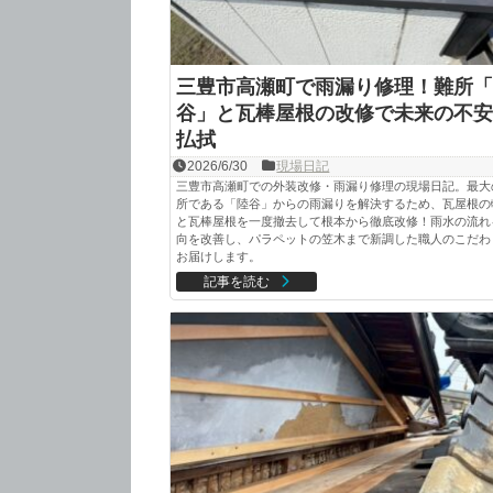
三豊市高瀬町で雨漏り修理！難所「
谷」と瓦棒屋根の改修で未来の不安
払拭
2026/6/30
現場日記
三豊市高瀬町での外装改修・雨漏り修理の現場日記。最大
所である「陸谷」からの雨漏りを解決するため、瓦屋根の
と瓦棒屋根を一度撤去して根本から徹底改修！雨水の流れ
向を改善し、パラペットの笠木まで新調した職人のこだわ
お届けします。
記事を読む