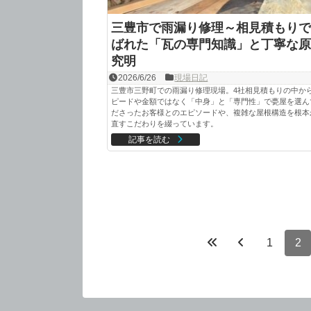
三豊市で雨漏り修理～相見積もりで
ばれた「瓦の専門知識」と丁寧な原
究明
2026/6/26
現場日記
三豊市三野町での雨漏り修理現場。4社相見積もりの中か
ピードや金額ではなく「中身」と「専門性」で甍屋を選ん
ださったお客様とのエピソードや、複雑な屋根構造を根本
直すこだわりを綴っています。
記事を読む
1
2