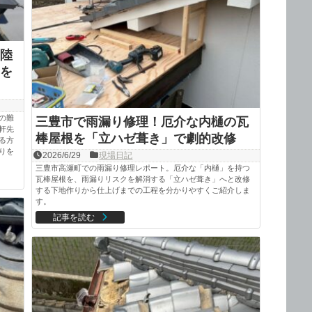
陸
を
の難
三豊市で雨漏り修理！厄介な内樋の瓦
軒先
棒屋根を「立ハゼ葺き」で劇的改修
る方
りを
2026/6/29
現場日記
三豊市高瀬町での雨漏り修理レポート。厄介な「内樋」を持つ
瓦棒屋根を、雨漏りリスクを解消する「立ハゼ葺き」へと改修
する下地作りから仕上げまでの工程を分かりやすくご紹介しま
す。
記事を読む