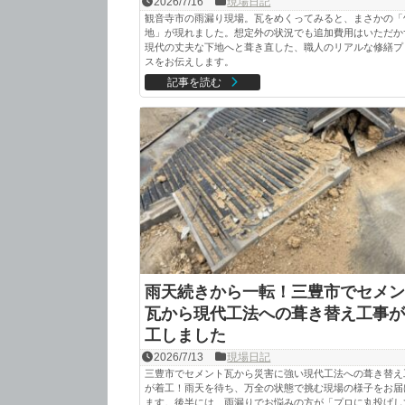
2026/7/16
現場日記
観音寺市の雨漏り現場。瓦をめくってみると、まさかの「
地」が現れました。想定外の状況でも追加費用はいただか
現代の丈夫な下地へと葺き直した、職人のリアルな修繕プ
スをお伝えします。
記事を読む
雨天続きから一転！三豊市でセメン
瓦から現代工法への葺き替え工事が
工しました
2026/7/13
現場日記
三豊市でセメント瓦から災害に強い現代工法への葺き替え
が着工！雨天を待ち、万全の状態で挑む現場の様子をお届
ます。後半には、雨漏りでお悩みの方が「プロに丸投げし