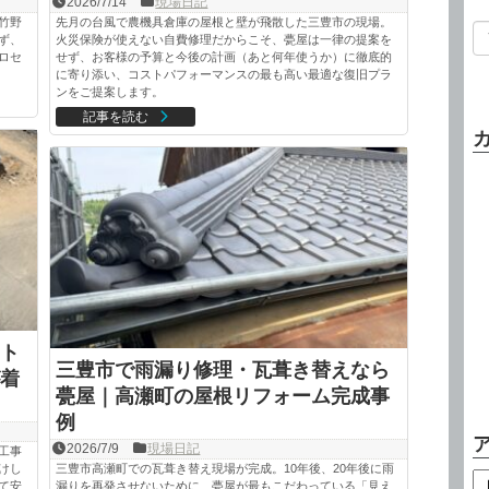
2026/7/14
現場日記
竹野
先月の台風で農機具倉庫の屋根と壁が飛散した三豊市の現場。
ず、
火災保険が使えない自費修理だからこそ、甍屋は一律の提案を
ロセ
せず、お客様の予算と今後の計画（あと何年使うか）に徹底的
に寄り添い、コストパフォーマンスの最も高い最適な復旧プラ
ンをご提案します。
記事を読む
ト
三豊市で雨漏り修理・瓦葺き替えなら
着
甍屋｜高瀬町の屋根リフォーム完成事
例
2026/7/9
現場日記
工事
けし
三豊市高瀬町での瓦葺き替え現場が完成。10年後、20年後に雨
て安
漏りを再発させないために、甍屋が最もこだわっている「見え