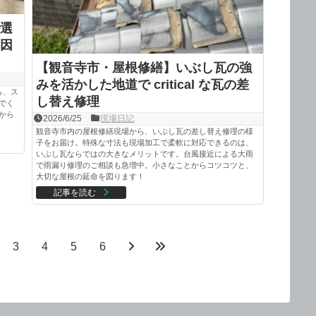
選
因
【観音寺市・屋根修繕】いぶし瓦の強
みを活かした地道で critical な瓦の差
ら、ス
し替え修理
でく
から
2026/6/25
現場日記
観音寺市内の屋根修繕現場から、いぶし瓦の差し替え修理の様
子をお届け。特殊な寸法も現場加工で柔軟に対応できるのは、
いぶし瓦ならではの大きなメリットです。台風接近による大雨
で雨漏り修理のご相談も急増中。小さなことからコツコツと、
大切な屋根の延命を図ります！
記事を読む
3
4
5
6