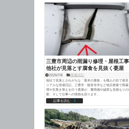
三豊市周辺の雨漏り修理・屋根工事
他社が見落とす腐食を見抜く甍屋
2026/7/6
現場日記
他社で見落とされがちな「垂木の腐食」を職人の目で発見
リアルな現場日記。三豊市・観音寺市など地元密着で雨漏
理や瓦葺き替えを行う甍屋が、費用感や誠実な見積もりの
密、そして仕事への情熱を語ります。
記事を読む