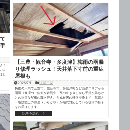
て
手
【三豊・観音寺・多度津】梅雨の雨漏
よく
り修理ラッシュ！天井落下寸前の重症
のま
ほし
屋根も
2026/7/1
現場日記
梅雨の大雨で三豊市、観音寺市、多度津町など西讃エリアから
雨漏り修理のご依頼が殺到中。瓦の葺き直しから天井が落ちか
けの重症な屋根の葺き替え、台風被害の軒樋交換まで、瓦葺き
一級技能士の甍屋（いらかや）が順次対応している現場の様子
をお届けします。
記事を読む