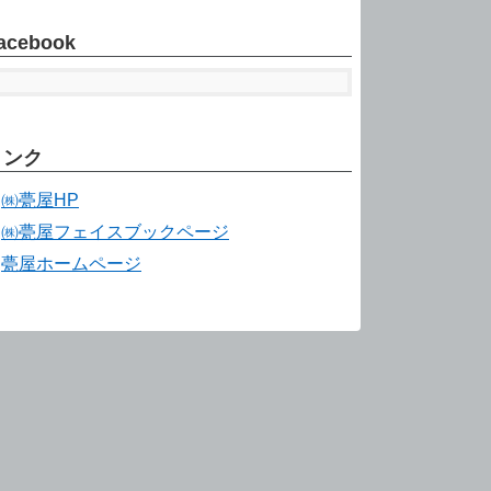
acebook
リンク
㈱甍屋HP
㈱甍屋フェイスブックページ
甍屋ホームページ