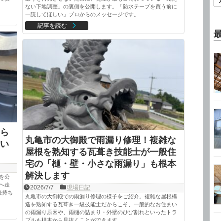
ない下地調整」の裏側を公開します。「防水テープを買う前に
一読してほしい」プロからのメッセージです。
記事を読む
ら
丸亀市の大御殿で雨漏り修理！複雑な
い
屋根を熟知する瓦葺き技能士が一般住
宅の「樋・壁・小さな雨漏り」も根本
解決します
を公
へ走
2026/7/7
現場日記
長持ち
丸亀市の大御殿での雨漏り修理の様子をご紹介。複雑な屋根構
造を熟知する瓦葺き一級技能士だからこそ、一般的なお住まい
の雨漏り原因や、雨樋の詰まり・外壁のひび割れといったトラ
ブルも根本から見抜くことができます。