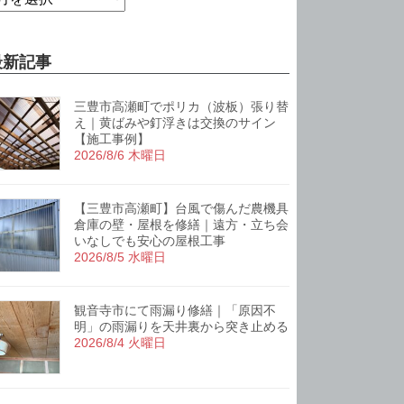
最新記事
三豊市高瀬町でポリカ（波板）張り替
え｜黄ばみや釘浮きは交換のサイン
【施工事例】
2026/8/6 木曜日
【三豊市高瀬町】台風で傷んだ農機具
倉庫の壁・屋根を修繕｜遠方・立ち会
いなしでも安心の屋根工事
2026/8/5 水曜日
観音寺市にて雨漏り修繕｜「原因不
明」の雨漏りを天井裏から突き止める
2026/8/4 火曜日