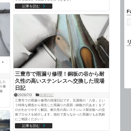
記事を読む
F
・
三豊市で雨漏り修理！銅板の谷から耐
久性の高いステンレスへ交換した現場
した
り修
日記
秘
2026/7/3
現場日記
三豊市での雨漏り修理の現場日記です。瓦屋根の「八谷」とい
う特殊な構造から発生した雨漏りの原因（銅板の穴あき）をプ
ロがわかりやすく解説。耐久性の高いステンレス製谷板への交
換プロセスを紹介します。他社で直らなかった雨漏りもお気軽
にご相談ください！
記事を読む