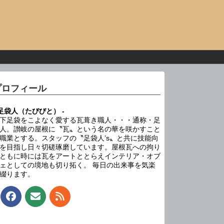
プロフィール
 足袋人（たびびと） -
下足袋をこよなく愛する瓦葺き職人・・・通称・足
人。讃岐の屋根に〝瓦〟という名の華を咲かすこと
職業とする。スタッフの〝足袋人’s〟と共に技能向
を目指し日々切磋琢磨しています。屋根瓦への拘り
ともに時には瓦をアートととらえインテリア・オブ
ェとしての境地も切り拓く。 毎日の出来事を気楽
綴ります。