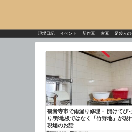
現場日記
イベント
新作瓦
古瓦
足袋人の
観音寺市で雨漏り修理・ 開けてび
り/野地板ではなく「竹野地」が現
現場のお話