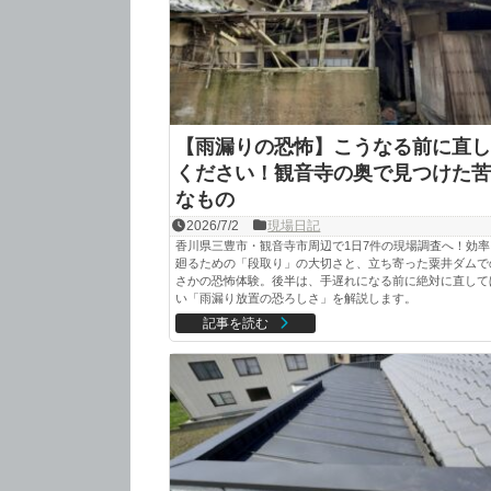
【雨漏りの恐怖】こうなる前に直し
ください！観音寺の奥で見つけた苦
なもの
2026/7/2
現場日記
香川県三豊市・観音寺市周辺で1日7件の現場調査へ！効率
廻るための「段取り」の大切さと、立ち寄った粟井ダムで
さかの恐怖体験。後半は、手遅れになる前に絶対に直して
い「雨漏り放置の恐ろしさ」を解説します。
記事を読む