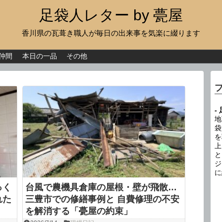
足袋人レター by 甍屋
香川県の瓦葺き職人が毎日の出来事を気楽に綴ります
現場日記
イベント
仲間
本日の一品
その他
新作瓦
古瓦
-
足袋人の仲間
地
袋
を
本日の一品
上
と
その他
ジ
に
っく
台風で農機具倉庫の屋根・壁が飛散…
れた
三豊市での修繕事例と 自費修理の不安
を解消する「甍屋の約束」