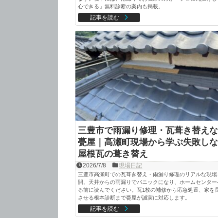
心できる」無料診断の案内も掲載。
記事を読む
三豊市で雨漏り修理・瓦葺き替えな
甍屋｜高瀬町現場から学ぶ失敗しな
屋根瓦の葺き替え
2026/7/8
現場日記
三豊市高瀬町での瓦葺き替え・雨漏り修理のリアルな現場
開。天井からの雨漏りでパニックになり、ホームセンター
る前に読んでください。瓦1枚の補修から応急処置、家を
させる根本診断まで甍屋が誠実に対応します。
記事を読む