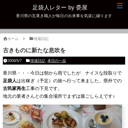
足袋人レター by 甍屋
香川県の瓦葺き職人が毎日の出来事を気楽に綴ります
現場日記
イベント
ホーム
現場日記
新作瓦
古きものに新たな息吹を
古瓦
2009/5/7
現場日記
,
本日の一品
足袋人の仲間
香川県・・・今日は朝から雨でしたが ナイスな段取りで
足袋人
本日の一品
は出稼ぎ（予定）の旅へ行って来ました。県外での
古民家再生
工事の下見です。
その他
地元の業者さんとの集合場所でまずは腹ごしらえです♪