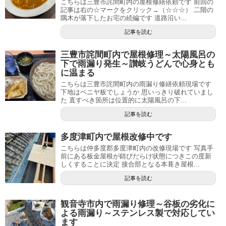
こちらは三豊市詫間町内の屋根修繕依頼です 前回の
記事は右の☆マークをクリック→（☆☆☆） 二階の
隅木が落下したお宅の続編です 道路沿い...
記事を読む
三豊市詫間町内で屋根修理～太陽風呂の
下で雨漏り発生～讃岐うどんで心身とも
に温まる
こちらは三豊市詫間町内の雨漏り修繕依頼現場です
下地はベニヤ板でしょうか 思いっきり破れていまし
た 直すべき箇所は位置的に太陽風呂の下...
記事を読む
多度津町内で屋根改修中です
こちらは仲多度郡多度津町内の改修現場です 写真手
前にある板金屋根が錆びだらけ状態につきこの度新
しくすることに決定 接合部となる本葺き屋根...
記事を読む
観音寺市内で雨漏り修理～谷板の劣化に
よる雨漏り～ステンレス製で対応してい
ます