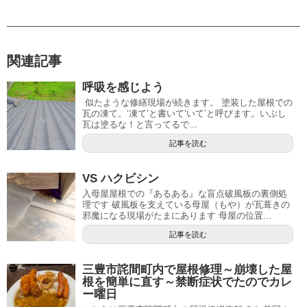
関連記事
呼吸を感じよう
似たような修繕現場が続きます。 塗装した屋根での
瓦の凍て。‘凍て’と書いて‘いて’と呼びます。いぶし
瓦は塗るな！と言ってるで...
記事を読む
VS ハクビシン
入母屋屋根での『あるある』な盲点破風板の裏側処
理です 破風板を支えている母屋（もや）が瓦葺きの
邪魔になる現場がたまにあります 母屋の位置...
記事を読む
三豊市詫間町内で屋根修理～崩壊した屋
根を簡単に直す～禁断症状でたのでカレ
ー曜日