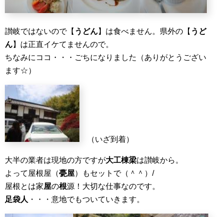
讃岐ではないので【
うどん
】は食べません。県外の【
うど
ん
】は正直イケてませんので。
ちなみにココ・・・ごちになりました（ありがとうござい
ます☆）
（いざ到着）
大半の業者は現地の方ですが
大工棟梁
は讃岐から。
よって屋根屋（
甍屋
）もセットで（＾＾）/
屋根とは家
屋
の
根
源！大切な仕事なのです。
足袋人
・・・意地でもついていきます。