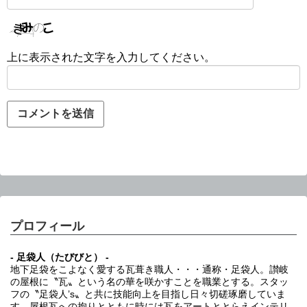
上に表示された文字を入力してください。
プロフィール
- 足袋人（たびびと） -
地下足袋をこよなく愛する瓦葺き職人・・・通称・足袋人。讃岐
の屋根に〝瓦〟という名の華を咲かすことを職業とする。スタッ
フの〝足袋人’s〟と共に技能向上を目指し日々切磋琢磨していま
す。屋根瓦への拘りとともに時には瓦をアートととらえインテリ