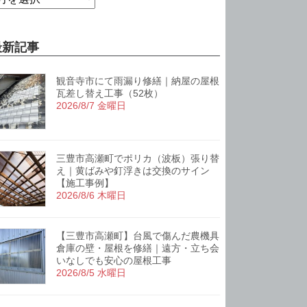
最新記事
観音寺市にて雨漏り修繕｜納屋の屋根
瓦差し替え工事（52枚）
2026/8/7 金曜日
三豊市高瀬町でポリカ（波板）張り替
え｜黄ばみや釘浮きは交換のサイン
【施工事例】
2026/8/6 木曜日
【三豊市高瀬町】台風で傷んだ農機具
倉庫の壁・屋根を修繕｜遠方・立ち会
いなしでも安心の屋根工事
2026/8/5 水曜日