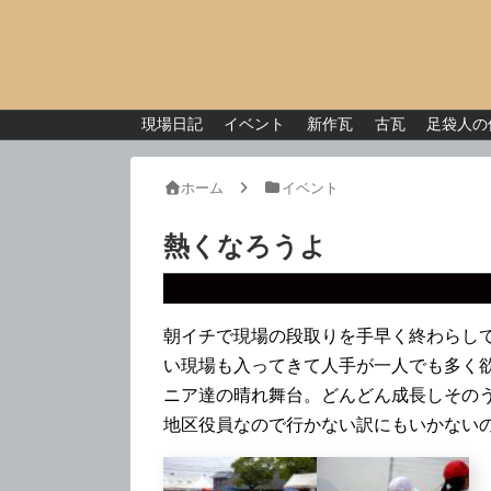
現場日記
イベント
新作瓦
古瓦
足袋人の
ホーム
イベント
熱くなろうよ
朝イチで現場の段取りを手早く終わらし
い現場も入ってきて人手が一人でも多く
ニア達の晴れ舞台。どんどん成長しその
地区役員なので行かない訳にもいかない