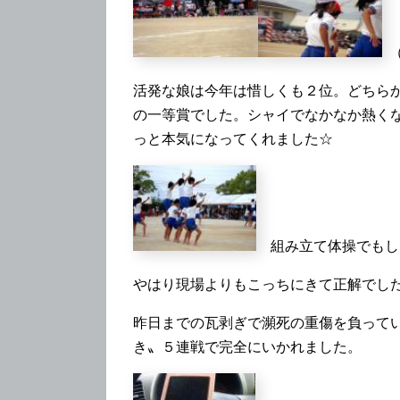
（
活発な娘は今年は惜しくも２位。どちら
の一等賞でした。シャイでなかなか熱く
っと本気になってくれました☆
組み立て体操でもし
やはり現場よりもこっちにきて正解でし
昨日までの瓦剥ぎで瀕死の重傷を負って
き〟５連戦で完全にいかれました。