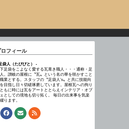
プロフィール
 足袋人（たびびと） -
下足袋をこよなく愛する瓦葺き職人・・・通称・足
人。讃岐の屋根に〝瓦〟という名の華を咲かすこと
職業とする。スタッフの〝足袋人’s〟と共に技能向
を目指し日々切磋琢磨しています。屋根瓦への拘り
ともに時には瓦をアートととらえインテリア・オブ
ェとしての境地も切り拓く。 毎日の出来事を気楽
綴ります。