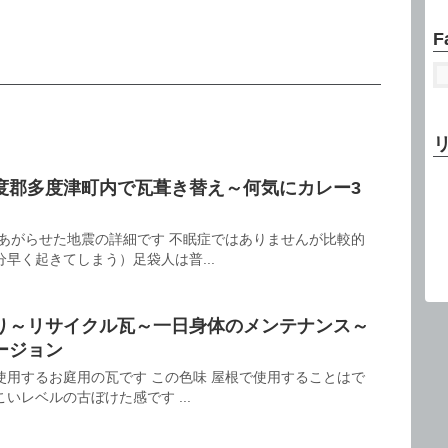
F
度郡多度津町内で瓦葺き替え～何気にカレー3
いあがらせた地震の詳細です 不眠症ではありませんが比較的
早く起きてしまう）足袋人は普...
り～リサイクル瓦～一日身体のメンテナンス～
ージョン
使用するお庭用の瓦です この色味 屋根で使用することはで
いレベルの古ぼけた感です ...