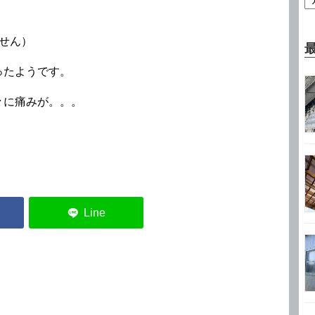
せん）
ったようです。
々に痛みが。。。