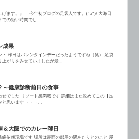
げます。』 今年初ブログの足袋人です。(^o^)/ 大晦日
での短い時間でし...
ン成果
ント 昨日はバレンタインデーだったようですね（笑） 足袋
上がりをみせていましたが最...
？～健康診断前日の食事
わせでした リゾート感満載です 詳細はまた改めてこの【足
思います ・・・...
理＆大阪でのカレー曜日
修繕依頼現場です 場所は裏面の部屋の隅あたりとのこと 屋