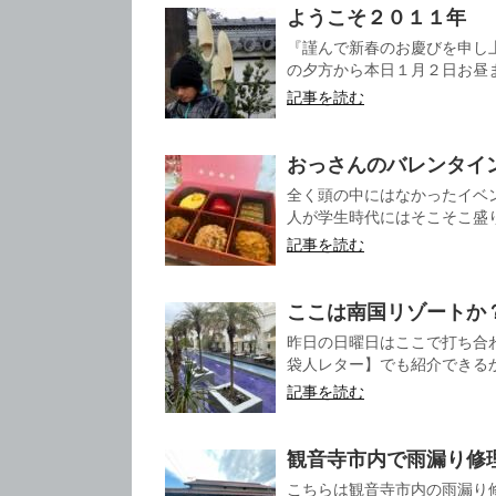
ようこそ２０１１年
『謹んで新春のお慶びを申し上
の夕方から本日１月２日お昼ま
記事を読む
おっさんのバレンタイ
全く頭の中にはなかったイベ
人が学生時代にはそこそこ盛り
記事を読む
ここは南国リゾートか
昨日の日曜日はここで打ち合
袋人レター】でも紹介できるかと
記事を読む
観音寺市内で雨漏り修
こちらは観音寺市内の雨漏り