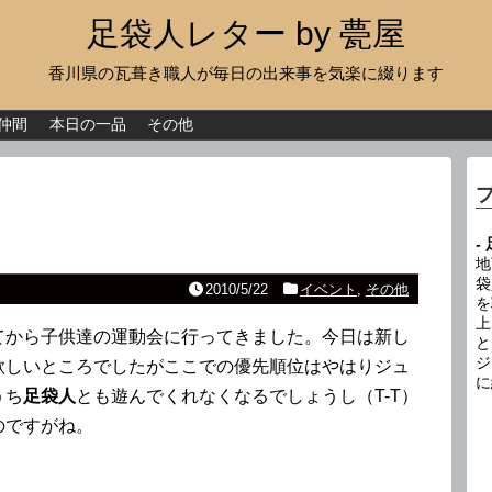
足袋人レター by 甍屋
香川県の瓦葺き職人が毎日の出来事を気楽に綴ります
現場日記
イベント
仲間
本日の一品
その他
新作瓦
古瓦
-
足袋人の仲間
地
袋
2010/5/22
イベント
,
その他
を
本日の一品
上
てから子供達の運動会に行ってきました。今日は新し
と
その他
ジ
欲しいところでしたがここでの優先順位はやはりジュ
に
うち
足袋人
とも遊んでくれなくなるでしょうし（T-T）
のですがね。