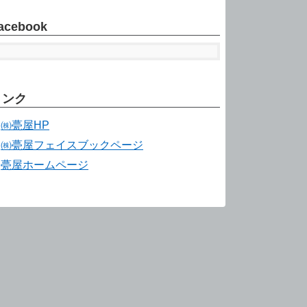
acebook
リンク
㈱甍屋HP
㈱甍屋フェイスブックページ
甍屋ホームページ