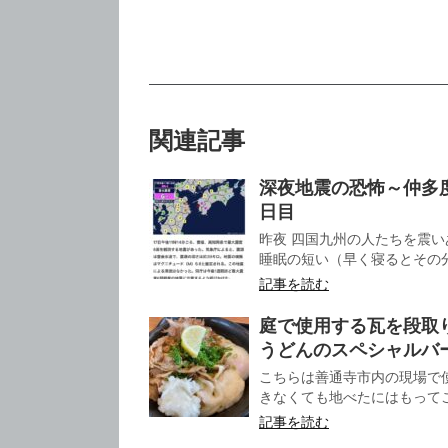
関連記事
深夜地震の恐怖～仲多
日目
昨夜 四国九州の人たちを震
睡眠の短い（早く寝るとその分
記事を読む
庭で使用する瓦を段取
うどんのスペシャルバ
こちらは善通寺市内の現場で
きなくても地べたにはもってこ
記事を読む