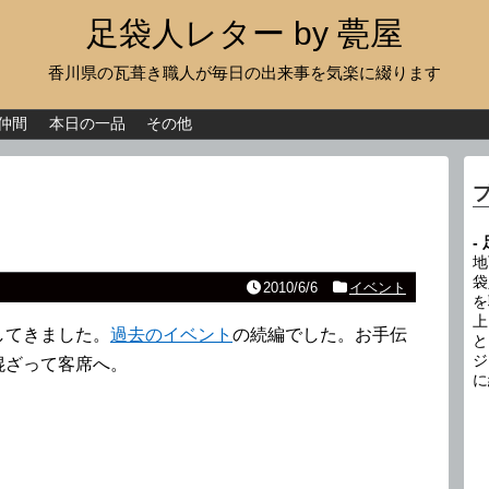
足袋人レター by 甍屋
香川県の瓦葺き職人が毎日の出来事を気楽に綴ります
現場日記
イベント
仲間
本日の一品
その他
新作瓦
古瓦
-
足袋人の仲間
地
袋
2010/6/6
イベント
を
本日の一品
上
してきました。
過去のイベント
の続編でした。お手伝
と
その他
ジ
混ざって客席へ。
に