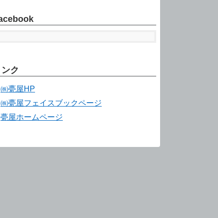
acebook
リンク
㈱甍屋HP
㈱甍屋フェイスブックページ
甍屋ホームページ