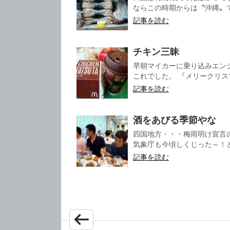
ならこの時期からは〝沖縄〟で
記事を読む
チキン三昧
早朝マイカーに乗り込みエン
これでした。 『メリークリスマ
記事を読む
酒をあびる季節やな
四国地方・・・梅雨明け宣言
気象庁も今頃しくじった～！と
記事を読む