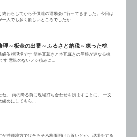
く終わらしてから子供達の運動会に行ってきました。今日は
一人でも多く欲しいところでしたが...
修理～板金の出番～ふるさと納税～凍った桃
修繕依頼現場です 簡略瓦葺きと本瓦葺きの屋根が連なる棟
す 意味のないノシ積みに...
たね。 雨の降る前に現場打ち合わせを済ますことに。 一文
緩めにしてもら...
すが沖縄地方ではそろそろ梅雨明けも近いとか。現場をする