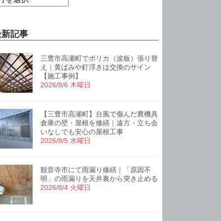
最新記事
三豊市高瀬町でポリカ（波板）張り替
え｜黄ばみや釘浮きは交換のサイン
【施工事例】
2026/8/6 木曜日
【三豊市高瀬町】台風で傷んだ農機具
倉庫の壁・屋根を修繕｜遠方・立ち会
いなしでも安心の屋根工事
2026/8/5 水曜日
観音寺市にて雨漏り修繕｜「原因不
明」の雨漏りを天井裏から突き止める
2026/8/4 火曜日