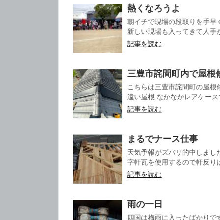
熱くなろうよ
朝イチで現場の段取りを手早
新しい現場も入ってきて人手が
記事を読む
三豊市詫間町内で屋根
こちらは三豊市詫間町の屋根
違い屋根 なかなかレアケースで
記事を読む
まるでナース仕事
天気予報がズバリ的中しまし
字軒瓦を使用するので軒反りは
記事を読む
雨の一日
四国は梅雨に入ったばかりで