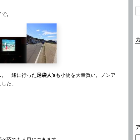
ドで。
し。一緒に行った
足袋人’s
も小物を大量買い。ノンア
ました。
否が応でも人目につきます。