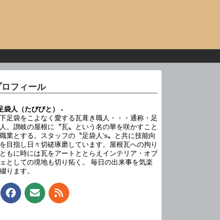
プロフィール
 足袋人（たびびと） -
下足袋をこよなく愛する瓦葺き職人・・・通称・足
人。讃岐の屋根に〝瓦〟という名の華を咲かすこと
職業とする。スタッフの〝足袋人’s〟と共に技能向
を目指し日々切磋琢磨しています。屋根瓦への拘り
ともに時には瓦をアートととらえインテリア・オブ
ェとしての境地も切り拓く。 毎日の出来事を気楽
綴ります。