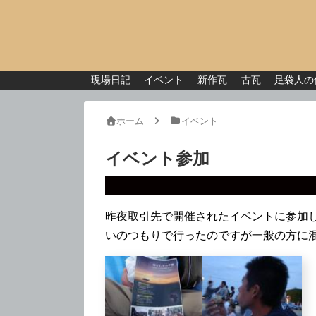
現場日記
イベント
新作瓦
古瓦
足袋人の
ホーム
イベント
イベント参加
昨夜取引先で開催されたイベントに参加
いのつもりで行ったのですが一般の方に