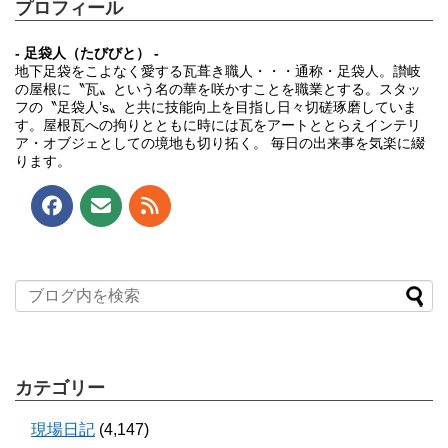
プロフィール
- 足袋人（たびびと） -
地下足袋をこよなく愛する瓦葺き職人・・・通称・足袋人。讃岐
の屋根に〝瓦〟という名の華を咲かすことを職業とする。スタッ
フの〝足袋人’s〟と共に技能向上を目指し日々切磋琢磨していま
す。屋根瓦への拘りとともに時には瓦をアートととらえインテリ
ア・オブジェとしての境地も切り拓く。 毎日の出来事を気楽に綴
ります。
カテゴリー
現場日記
(4,147)