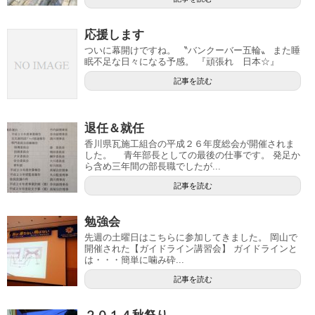
応援します
ついに幕開けですね。 〝バンクーバー五輪〟 また睡
眠不足な日々になる予感。 『頑張れ 日本☆』
記事を読む
退任＆就任
香川県瓦施工組合の平成２６年度総会が開催されま
した。 青年部長としての最後の仕事です。 発足か
ら含め三年間の部長職でしたが...
記事を読む
勉強会
先週の土曜日はこちらに参加してきました。 岡山で
開催された【ガイドライン講習会】 ガイドラインと
は・・・簡単に噛み砕...
記事を読む