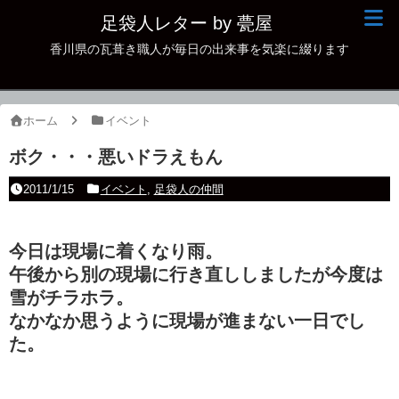
足袋人レター by 甍屋
香川県の瓦葺き職人が毎日の出来事を気楽に綴ります
現場日記
イベント
ホーム
イベント
新作瓦
ボク・・・悪いドラえもん
古瓦
2011/1/15
イベント
,
足袋人の仲間
足袋人の仲間
今日は現場に着くなり雨。
本日の一品
午後から別の現場に行き直ししましたが今度は
その他
雪がチラホラ。
なかなか思うように現場が進まない一日でし
た。