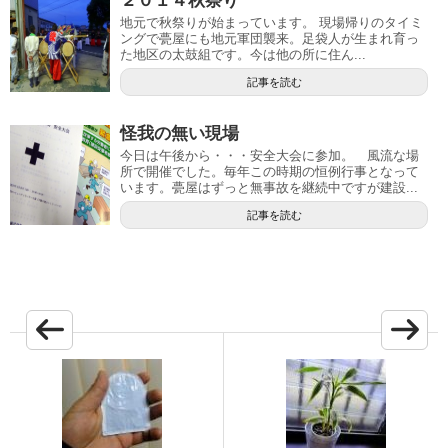
２０１４秋祭り
地元で秋祭りが始まっています。 現場帰りのタイミ
ングで甍屋にも地元軍団襲来。足袋人が生まれ育っ
た地区の太鼓組です。今は他の所に住ん...
記事を読む
怪我の無い現場
今日は午後から・・・安全大会に参加。 風流な場
所で開催でした。毎年この時期の恒例行事となって
います。甍屋はずっと無事故を継続中ですが建設...
記事を読む