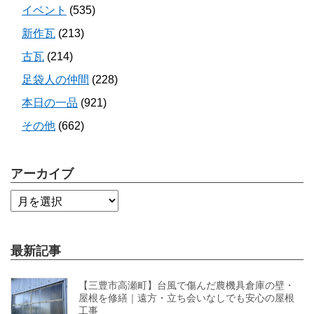
イベント
(535)
新作瓦
(213)
古瓦
(214)
足袋人の仲間
(228)
本日の一品
(921)
その他
(662)
アーカイブ
最新記事
【三豊市高瀬町】台風で傷んだ農機具倉庫の壁・
屋根を修繕｜遠方・立ち会いなしでも安心の屋根
工事