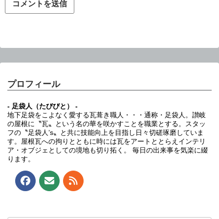
プロフィール
- 足袋人（たびびと） -
地下足袋をこよなく愛する瓦葺き職人・・・通称・足袋人。讃岐
の屋根に〝瓦〟という名の華を咲かすことを職業とする。スタッ
フの〝足袋人’s〟と共に技能向上を目指し日々切磋琢磨していま
す。屋根瓦への拘りとともに時には瓦をアートととらえインテリ
ア・オブジェとしての境地も切り拓く。 毎日の出来事を気楽に綴
ります。