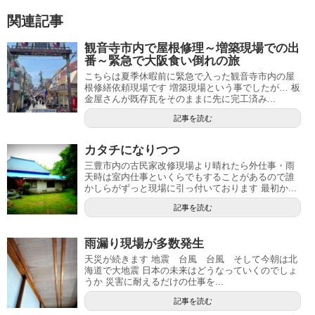
関連記事
観音寺市内で屋根修理～増築現場での出
番～緊急で大阪食い倒れの旅
こちらは夏季休暇前に緊急で入った観音寺市内の屋
根修繕依頼現場です 増築現場という事でしたが… 板
金屋さんが既存瓦をそのままに先に完工済み...
記事を読む
カタチになりつつ
三豊市内の古民家改修現場より晴れたら外仕事・雨
天時は室内仕事といくらでもすることがあるので誰
かしらがずっと現場に引っ付いております 最初か...
記事を読む
雨漏り現場が多数発生
天災が続きます 地震 台風 台風 そして今朝は北
海道で大地震 日本の未来はどうなっていくのでしょ
うか 災害に耐えるだけの仕事を...
記事を読む