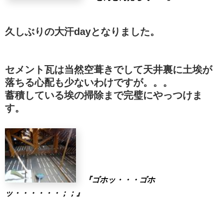
久しぶりの大汗dayとなりました。
セメント瓦は当然空葺きでして天井裏に土埃が
落ちる心配も少ないわけですが。。。
蓄積している埃の掃除まで完璧にやっつけま
す。
『ゴホッ・・・ゴホ
ッ・・・・・・；；』