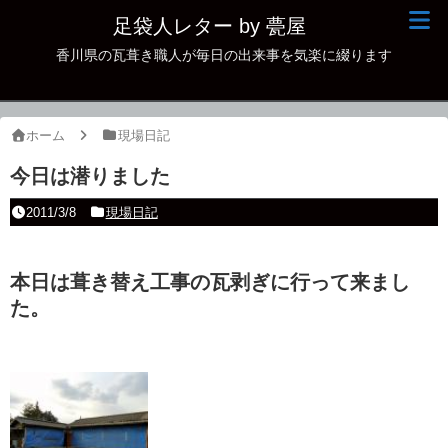
足袋人レター by 甍屋
香川県の瓦葺き職人が毎日の出来事を気楽に綴ります
現場日記
イベント
ホーム
現場日記
新作瓦
今日は潜りました
古瓦
2011/3/8
現場日記
足袋人の仲間
本日は葺き替え工事の瓦剥ぎに行って来まし
本日の一品
た。
その他