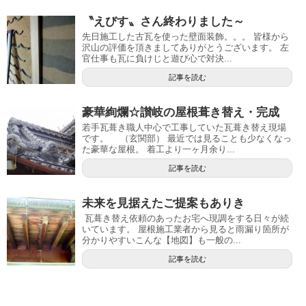
〝えびす〟さん終わりました～
先日施工した古瓦を使った壁面装飾。。。 皆様から
沢山の評価を頂きましてありがとうございます。 左
官仕事も瓦に負けじと遊び心で対決...
記事を読む
豪華絢爛☆讃岐の屋根葺き替え・完成
若手瓦葺き職人中心で工事していた瓦葺き替え現場
です。 （玄関部） 最近では見ることも少なくなっ
た豪華な屋根。 着工より一ヶ月余り...
記事を読む
未来を見据えたご提案もありき
瓦葺き替え依頼のあったお宅へ現調をする日々が続
いています。 屋根施工業者から見ると雨漏り箇所が
分かりやすいこんな【地図】も一般の...
記事を読む