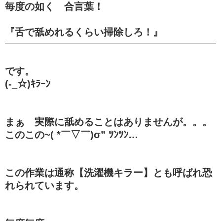
毎度の如く 合言葉！
『舌で舐めれるくらい掃除しろ！』
です。
(-_☆)ｷﾗｰﾝ
まぁ 実際に舐めることはありませんが。。。
このこの~( *￣▽￣)σ” ﾂﾝﾂﾝ…
この作業は通称【洗濯機キラー】とも呼ばれ恐
れられています。