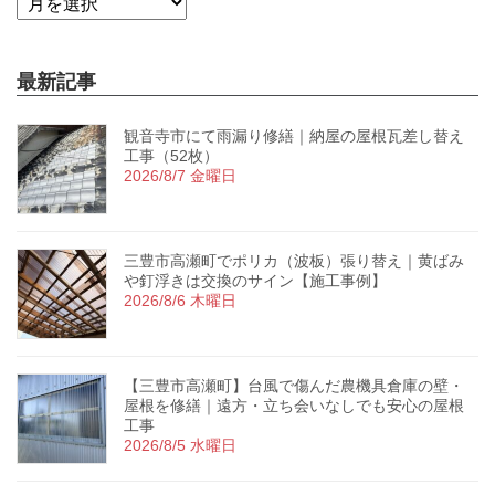
最新記事
観音寺市にて雨漏り修繕｜納屋の屋根瓦差し替え
工事（52枚）
2026/8/7 金曜日
三豊市高瀬町でポリカ（波板）張り替え｜黄ばみ
や釘浮きは交換のサイン【施工事例】
2026/8/6 木曜日
【三豊市高瀬町】台風で傷んだ農機具倉庫の壁・
屋根を修繕｜遠方・立ち会いなしでも安心の屋根
工事
2026/8/5 水曜日