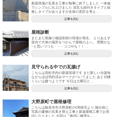
新築現場の瓦葺き工事が無事に終了しました 一体袖
でシンプルに仕上げました 冠瓦も紐付きタイプと紐
無しタイプがありますが全体の意匠を考え...
記事を読む
屋根診断
またまた雨漏り確認依頼の現場が発生。 とりあえず
室内で大体の場所をつかんで屋根の上へ。 壁際かな
~と思いつつも・・・ココやな！！ ...
記事を読む
見守られる中での瓦揚げ
こちらは高松市内の新築現場です まだ新しい分譲地
ながらほぼ売約済みマークがついてました あと10棟
くらいは建つようです 今日は土曜日と...
記事を読む
大野原町で屋根修理
こちらは観音寺市大野原町のOB様宅より 随分前に
写真の建物の瓦葺き替え工事と新築屋根工事でお世
話になりました 今回は『春頃に修理を』...