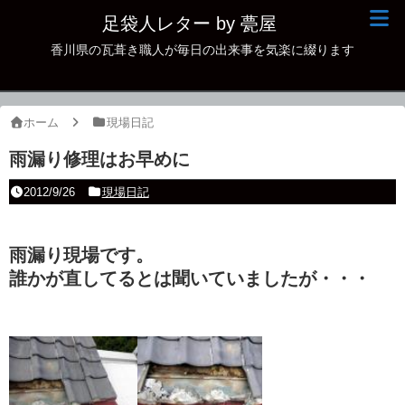
足袋人レター by 甍屋
香川県の瓦葺き職人が毎日の出来事を気楽に綴ります
現場日記
イベント
ホーム
現場日記
新作瓦
雨漏り修理はお早めに
古瓦
2012/9/26
現場日記
足袋人の仲間
雨漏り現場です。
本日の一品
誰かが直してるとは聞いていましたが・・・
その他