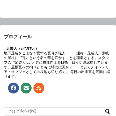
プロフィール
- 足袋人（たびびと） -
地下足袋をこよなく愛する瓦葺き職人・・・通称・足袋人。讃岐
の屋根に〝瓦〟という名の華を咲かすことを職業とする。スタッ
フの〝足袋人’s〟と共に技能向上を目指し日々切磋琢磨していま
す。屋根瓦への拘りとともに時には瓦をアートととらえインテリ
ア・オブジェとしての境地も切り拓く。 毎日の出来事を気楽に綴
ります。