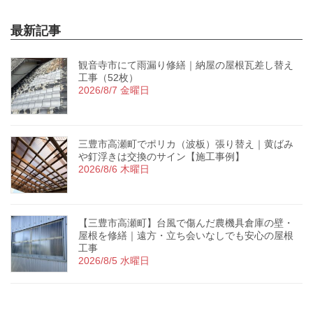
最新記事
観音寺市にて雨漏り修繕｜納屋の屋根瓦差し替え
工事（52枚）
2026/8/7 金曜日
三豊市高瀬町でポリカ（波板）張り替え｜黄ばみ
や釘浮きは交換のサイン【施工事例】
2026/8/6 木曜日
【三豊市高瀬町】台風で傷んだ農機具倉庫の壁・
屋根を修繕｜遠方・立ち会いなしでも安心の屋根
工事
2026/8/5 水曜日