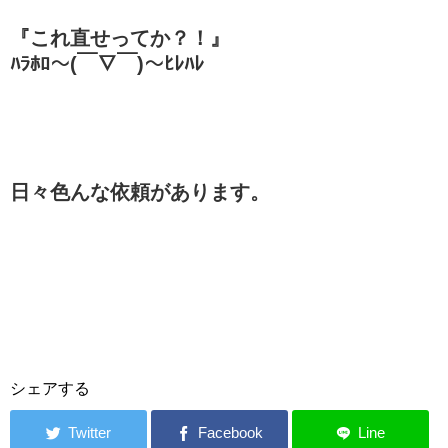
『これ直せってか？！』
ﾊﾗﾎﾛ～(￣∇￣)～ﾋﾚﾊﾚ
日々色んな依頼があります。
シェアする