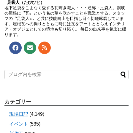
- 足袋人（たびびと） -
地下足袋をこよなく愛する瓦葺き職人・・・通称・足袋人。讃岐
の屋根に〝瓦〟という名の華を咲かすことを職業とする。スタッ
フの〝足袋人’s〟と共に技能向上を目指し日々切磋琢磨していま
す。屋根瓦への拘りとともに時には瓦をアートととらえインテリ
ア・オブジェとしての境地も切り拓く。 毎日の出来事を気楽に綴
ります。
カテゴリー
現場日記
(4,149)
イベント
(535)