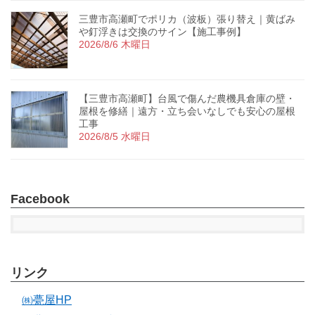
三豊市高瀬町でポリカ（波板）張り替え｜黄ばみ
や釘浮きは交換のサイン【施工事例】
2026/8/6 木曜日
【三豊市高瀬町】台風で傷んだ農機具倉庫の壁・
屋根を修繕｜遠方・立ち会いなしでも安心の屋根
工事
2026/8/5 水曜日
Facebook
リンク
㈱甍屋HP