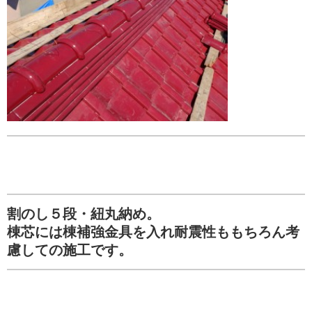
割のし５段・紐丸納め。
棟芯には棟補強金具を入れ耐震性ももちろん考
慮しての施工です。