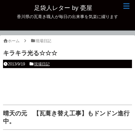
足袋人レター by 甍屋
香川県の瓦葺き職人が毎日の出来事を気楽に綴ります
現場日記
イベント
ホーム
現場日記
新作瓦
キラキラ光る☆☆☆
古瓦
2013/9/19
現場日記
足袋人の仲間
本日の一品
その他
晴天の元 【瓦葺き替え工事】もドンドン進行
中。