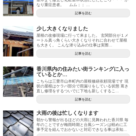
なり重症患者。 ムム；； ...
記事を読む
少し大きくなりました
屋根の改修現場に行って来ました。 玄関部分が１メ
ートル真っ角くらい大きくなりそれに合わせて屋根
も大きく。 こんな潜り込みの仕事は実際...
記事を読む
香川県内の住みたい街ランキングに入っ
ているとか…
こちらは三豊市山本町内の屋根修繕依頼現場です 現
状の屋根はケラバ部分で雨漏りをしている状態 葺き
直し修理をするついでに下地も新しくするこ...
記事を読む
大雨の後は忙しくなります
朝から警報が出るほどの大雨に見舞われた香川県 毎
年のことですが梅雨時期と台風シーズンは軽めに工
事予定を組んでおかないと対応できなる事は承知...