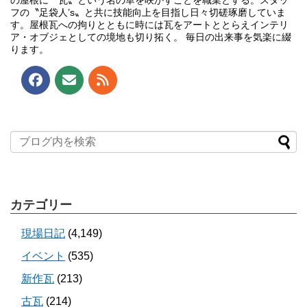
の屋根に〝瓦〟という名の華を咲かすことを職業とする。スタッ
フの〝足袋人’s〟と共に技能向上を目指し日々切磋琢磨していま
す。屋根瓦への拘りとともに時には瓦をアートととらえインテリ
ア・オブジェとしての境地も切り拓く。 毎日の出来事を気楽に綴
ります。
カテゴリー
現場日記
(4,149)
イベント
(535)
新作瓦
(213)
古瓦
(214)