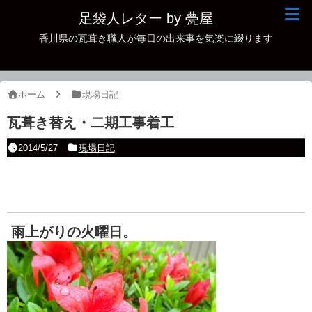
足袋人レター by 甍屋
香川県の瓦葺き職人が毎日の出来事を気楽に綴ります
現場日記
イベント
ホーム
現場日記
新作瓦
瓦葺き替え・二期工事着工
古瓦
2014/5/27
現場日記
足袋人の仲間
本日の一品
その他
雨上がりの火曜日。