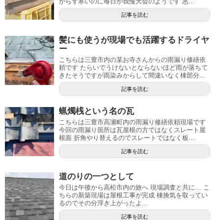
がらず寒いのに毎日が我慢大会のようです 悪...
記事を読む
髪にも使うが現場でも活躍するドライヤ
ー
こちらは三豊市内の某お寺さんからの雨漏り修繕依
頼です たらいでうけないとならないほど雨が落ちて
きたそうですが雨染みからして間違いなく棟部分...
記事を読む
蝋燭桟という名の瓦
こちらは三豊市高瀬町内の雨漏り修繕依頼現場です
今回の雨漏り箇所は瓦屋根の方ではなくスレート屋
根面 折角やり替えるのでスレートではなく板...
記事を読む
道のりの一つとして
今日は午後から高松市内の旅へ 現場調査と共に… こ
ちらの新築現場は屋根工事が完成 棟換気を取ってい
るのでその分浮き上がったよ...
記事を読む