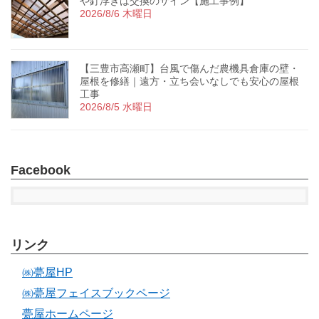
や釘浮きは交換のサイン【施工事例】
2026/8/6 木曜日
【三豊市高瀬町】台風で傷んだ農機具倉庫の壁・
屋根を修繕｜遠方・立ち会いなしでも安心の屋根
工事
2026/8/5 水曜日
Facebook
リンク
㈱甍屋HP
㈱甍屋フェイスブックページ
甍屋ホームページ