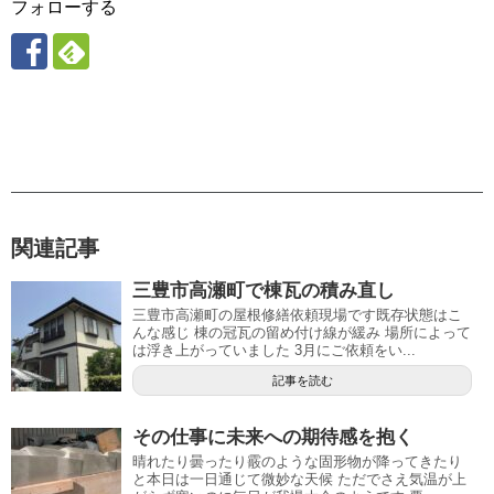
フォローする
関連記事
三豊市高瀬町で棟瓦の積み直し
三豊市高瀬町の屋根修繕依頼現場です既存状態はこ
んな感じ 棟の冠瓦の留め付け線が緩み 場所によって
は浮き上がっていました 3月にご依頼をい...
記事を読む
その仕事に未来への期待感を抱く
晴れたり曇ったり霰のような固形物が降ってきたり
と本日は一日通じて微妙な天候 ただでさえ気温が上