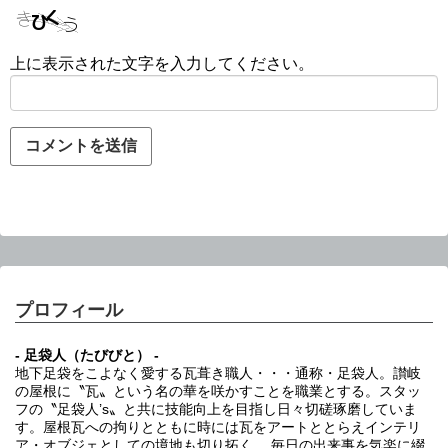
上に表示された文字を入力してください。
プロフィール
- 足袋人（たびびと） -
地下足袋をこよなく愛する瓦葺き職人・・・通称・足袋人。讃岐
の屋根に〝瓦〟という名の華を咲かすことを職業とする。スタッ
フの〝足袋人’s〟と共に技能向上を目指し日々切磋琢磨していま
す。屋根瓦への拘りとともに時には瓦をアートととらえインテリ
ア・オブジェとしての境地も切り拓く。 毎日の出来事を気楽に綴