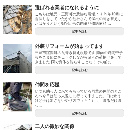
選ばれる業者になれるように
こちらは地元・三野町の悲惨な現場より 昨年10月に
雨漏りをしていたから他社さんで屋根の葺き替えし
たばかりという御宅からの雨漏り修繕依頼 ...
記事を読む
外装リフォームが始まってます
三豊市詫間町の瓦葺き替え現場です 降雨の時間帯予
報をこまめにチェックしながら諸々の荷揚げをして
きました 雨で身体を濡らすことなくその前に...
記事を読む
仲間を応援
いつも助っ人に来てもらっている同業の仲間のとこ
ろへ今日は助っ人返しに行って来ました。口は出す
けど手は出さないやり方で（＾＾）； 喋るだけ喋
っ...
記事を読む
二人の微妙な関係