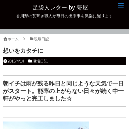
足袋人レター by 甍屋
香川県の瓦葺き職人が毎日の出来事を気楽に綴ります
現場日記
イベント
ホーム
現場日記
新作瓦
想いをカタチに
古瓦
2015/4/14
現場日記
足袋人の仲間
本日の一品
朝イチは雨が残る昨日と同じような天気で一日
がスタート。能率の上がらない日々が続く中一
その他
軒がやっと完工しました☆