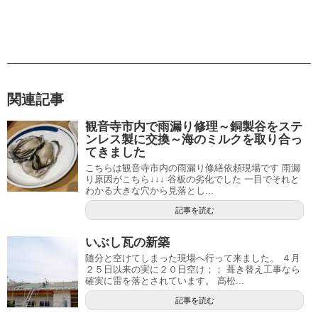
関連記事
観音寺市内で雨漏り修理～銅製谷をステ
ンレス製に交換～海のミルクを取り合っ
てきました
こちらは観音寺市内の雨漏り修繕依頼現場です 雨漏
り原因がこちら↓↓↓ 谷板の劣化でした 一目でそれと
わかる大きな穴から見落とし...
記事を読む
いぶし瓦の新築
随分と空けてしまった現場へ行って来ました。 ４月
２５日以来の実に２０日空け；； 葺き替え工事なら
確実に雷を落とされています。 高松...
記事を読む