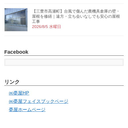
【三豊市高瀬町】台風で傷んだ農機具倉庫の壁・
屋根を修繕｜遠方・立ち会いなしでも安心の屋根
工事
2026/8/5 水曜日
Facebook
リンク
㈱甍屋HP
㈱甍屋フェイスブックページ
甍屋ホームページ