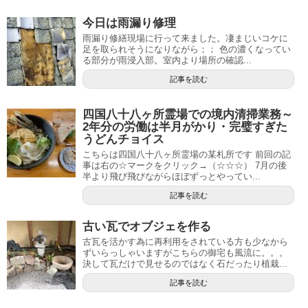
今日は雨漏り修理
雨漏り修繕現場に行って来ました。凄まじいコケに
足を取られそうになりながら；； 色の濃くなってい
る部分が雨浸入部。室内より場所の確認...
記事を読む
四国八十八ヶ所霊場での境内清掃業務～
2年分の労働は半月がかり・完璧すぎた
うどんチョイス
こちらは四国八十八ヶ所霊場の某札所です 前回の記
事は右の☆マークをクリック→（☆☆☆） 7月の後
半より飛び飛びながらほぼずっとやってい...
記事を読む
古い瓦でオブジェを作る
古瓦を活かす為に再利用をされている方も少なから
ずいらっしゃいますがこちらの御宅も風流に。。。
決して瓦だけで見せるのではなく石だったり植栽...
記事を読む