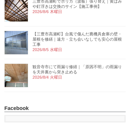
三豊市高瀬町でポリカ（波板）張り替え｜黄ばみ
や釘浮きは交換のサイン【施工事例】
2026/8/6 木曜日
【三豊市高瀬町】台風で傷んだ農機具倉庫の壁・
屋根を修繕｜遠方・立ち会いなしでも安心の屋根
工事
2026/8/5 水曜日
観音寺市にて雨漏り修繕｜「原因不明」の雨漏り
を天井裏から突き止める
2026/8/4 火曜日
Facebook