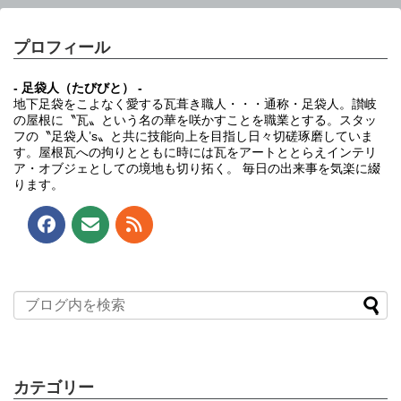
プロフィール
- 足袋人（たびびと） -
地下足袋をこよなく愛する瓦葺き職人・・・通称・足袋人。讃岐
の屋根に〝瓦〟という名の華を咲かすことを職業とする。スタッ
フの〝足袋人’s〟と共に技能向上を目指し日々切磋琢磨していま
す。屋根瓦への拘りとともに時には瓦をアートととらえインテリ
ア・オブジェとしての境地も切り拓く。 毎日の出来事を気楽に綴
ります。
カテゴリー