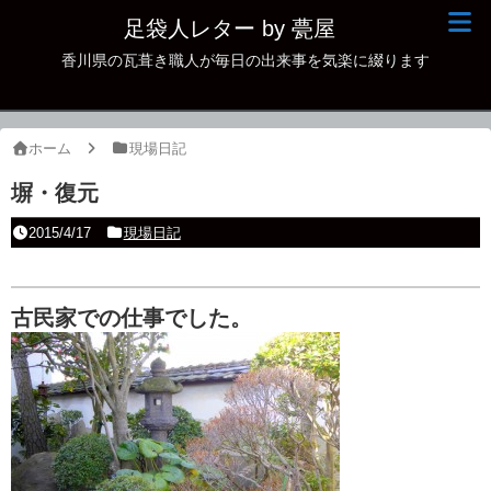
足袋人レター by 甍屋
香川県の瓦葺き職人が毎日の出来事を気楽に綴ります
現場日記
イベント
ホーム
現場日記
新作瓦
塀・復元
古瓦
2015/4/17
現場日記
足袋人の仲間
本日の一品
古民家での仕事でした。
その他