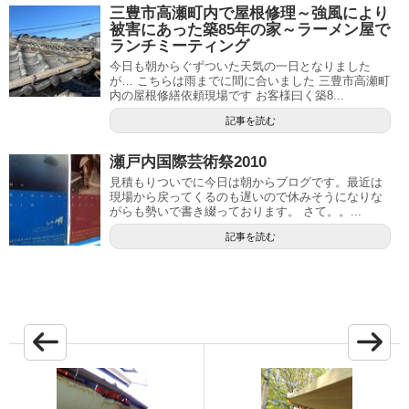
三豊市高瀬町内で屋根修理～強風により
被害にあった築85年の家～ラーメン屋で
ランチミーティング
今日も朝からぐずついた天気の一日となりました
が… こちらは雨までに間に合いました 三豊市高瀬町
内の屋根修繕依頼現場です お客様曰く築8...
記事を読む
瀬戸内国際芸術祭2010
見積もりついでに今日は朝からブログです。最近は
現場から戻ってくるのも遅いので休みそうになりな
がらも勢いで書き綴っております。 さて。。...
記事を読む