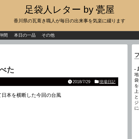
足袋人レター by 甍屋
香川県の瓦葺き職人が毎日の出来事を気楽に綴ります
現場日記
イベント
仲間
本日の一品
その他
新作瓦
古瓦
べた
-
足袋人の仲間
地
袋
2018/7/29
現場日記
を
本日の一品
上
て日本を横断した今回の台風
と
その他
ジ
に