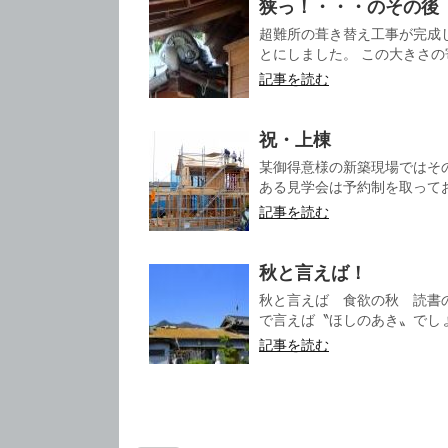
狭っ！・・・のその後
超難所の葺き替え工事が完成
とにしました。 この大きさの寄
記事を読む
祝・上棟
某御得意様の新築現場ではそ
ある見学会は予約制を取ってお
記事を読む
秋と言えば！
秋と言えば 食欲の秋 読書
で言えば〝ほしのあき〟でしょうか～
記事を読む