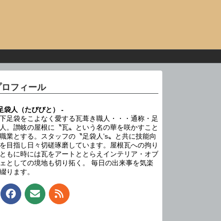
プロフィール
 足袋人（たびびと） -
下足袋をこよなく愛する瓦葺き職人・・・通称・足
人。讃岐の屋根に〝瓦〟という名の華を咲かすこと
職業とする。スタッフの〝足袋人’s〟と共に技能向
を目指し日々切磋琢磨しています。屋根瓦への拘り
ともに時には瓦をアートととらえインテリア・オブ
ェとしての境地も切り拓く。 毎日の出来事を気楽
綴ります。