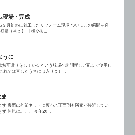
ム現場・完成
る９月初めに着工したリフォーム現場 ついにこの瞬間を迎
壁張り替え】 【樋交換...
ように
依然雨漏りをしているという現場へ訪問新しい瓦まで使用し
これでは直したうちには入りませ...
完成
です 裏面は外部ネットに覆われ正面側も隣家が接近してい
 何気に。。。 今年20...