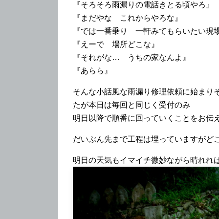
『そろそろ雨漏りの電話きとる頃やろ』
『まだやな これからやろな』
『では一番乗り 一軒みてもらいたい現
『えーで 場所どこな』
『それがな… うちの家なんよ』
『あらら』
そんな小話風な雨漏り修理依頼に始まりそ
たが本日は毎回と同じく受付のみ
明日以降で順番に回っていくことをお伝
だいぶん先まで工程は埋っていますがど
明日の天気もイマイチ微妙ながら晴れれ