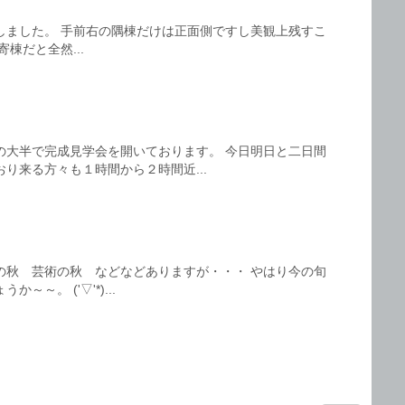
しました。 手前右の隅棟だけは正面側ですし美観上残すこ
棟だと全然...
の大半で完成見学会を開いております。 今日明日と二日間
り来る方々も１時間から２時間近...
の秋 芸術の秋 などなどありますが・・・ やはり今の旬
～。 ('▽'*)...