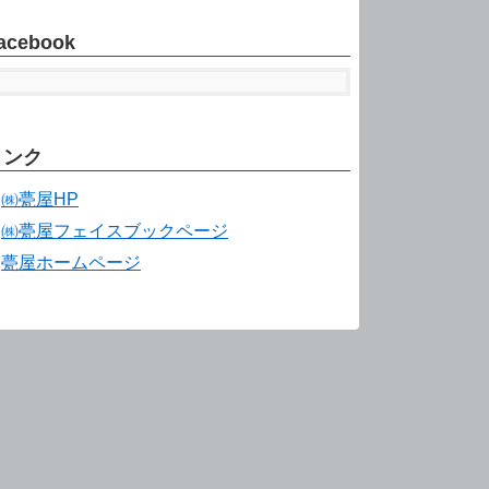
acebook
リンク
㈱甍屋HP
㈱甍屋フェイスブックページ
甍屋ホームページ