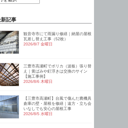
最新記事
観音寺市にて雨漏り修繕｜納屋の屋根
瓦差し替え工事（52枚）
2026/8/7 金曜日
三豊市高瀬町でポリカ（波板）張り替
え｜黄ばみや釘浮きは交換のサイン
【施工事例】
2026/8/6 木曜日
【三豊市高瀬町】台風で傷んだ農機具
倉庫の壁・屋根を修繕｜遠方・立ち会
いなしでも安心の屋根工事
2026/8/5 水曜日