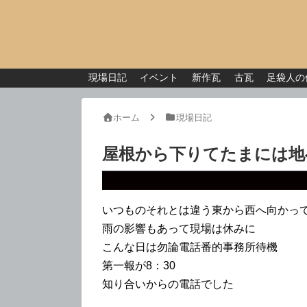
現場日記
イベント
新作瓦
古瓦
足袋人の
ホーム
現場日記
屋根から下りてたまには地
いつものそれとは違う東から西へ向かっ
雨の影響もあって現場は休みに
こんな日は勿論電話番的事務所待機
第一報が8：30
知り合いからの電話でした