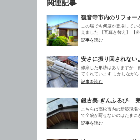
関連記事
観音寺市内のリフォー
この場でも何度か登場してい
えました 【瓦葺き替え】 【外
記事を読む
安さに振り回されない
修繕した形跡はありますが 
てくれています しかしながら
記事を読む
銀古美-ぎんふるび- 
こちらは高松市内の新築現場
て全貌が写せないのはたまにきず
記事を読む