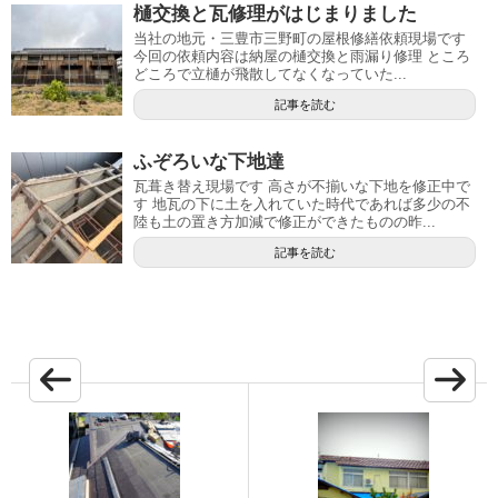
樋交換と瓦修理がはじまりました
当社の地元・三豊市三野町の屋根修繕依頼現場です
今回の依頼内容は納屋の樋交換と雨漏り修理 ところ
どころで立樋が飛散してなくなっていた...
記事を読む
ふぞろいな下地達
瓦葺き替え現場です 高さが不揃いな下地を修正中で
す 地瓦の下に土を入れていた時代であれば多少の不
陸も土の置き方加減で修正ができたものの昨...
記事を読む