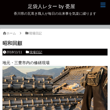
足袋人レター by 甍屋
香川県の瓦葺き職人が毎日の出来事を気楽に綴ります
現場日記
イベント
ホーム
現場日記
新作瓦
昭和回顧
古瓦
2018/11/11
現場日記
足袋人の仲間
地元・三豊市内の修繕現場
本日の一品
その他