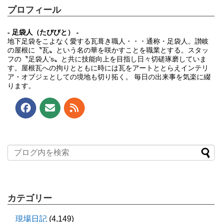
プロフィール
- 足袋人（たびびと） -
地下足袋をこよなく愛する瓦葺き職人・・・通称・足袋人。讃岐
の屋根に〝瓦〟という名の華を咲かすことを職業とする。スタッ
フの〝足袋人’s〟と共に技能向上を目指し日々切磋琢磨していま
す。屋根瓦への拘りとともに時には瓦をアートととらえインテリ
ア・オブジェとしての境地も切り拓く。 毎日の出来事を気楽に綴
ります。
カテゴリー
現場日記
(4,149)