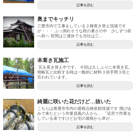
記事を読む
奥までキッチリ
三豊市内で工事をしている２棟葺き替え現場です
が・・・ ぶっ倒れそうな程の暑さの中 少しずつ前
へ前へ 世間は三連休でも当社は三...
記事を読む
本葺き瓦施工
瓦を葺き替え中です。 今回は久しぶりに本葺き瓦。
簡略瓦と比較する時は一般的に材料３倍手間３倍と
言われています。
記事を読む
綺麗に咲いた花だけど…抜いた
こちらは善通寺市内の屋根点検依頼現場です 飛び込
みで来たという作業員風の人から… 『近所で作業を
している者ですけどお宅の屋根から草が...
記事を読む