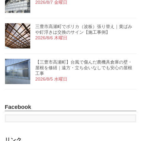
2026/8/7 金曜日
三豊市高瀬町でポリカ（波板）張り替え｜黄ばみ
や釘浮きは交換のサイン【施工事例】
2026/8/6 木曜日
【三豊市高瀬町】台風で傷んだ農機具倉庫の壁・
屋根を修繕｜遠方・立ち会いなしでも安心の屋根
工事
2026/8/5 水曜日
Facebook
リンク