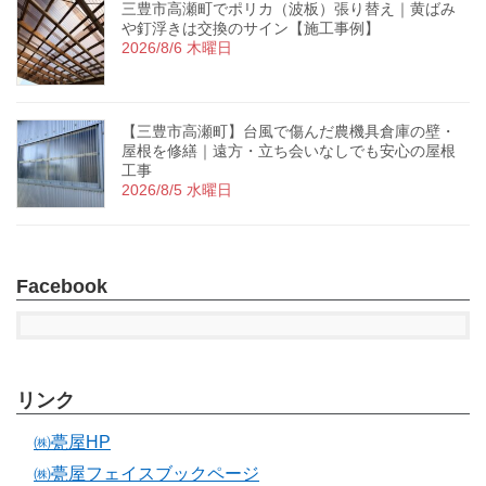
三豊市高瀬町でポリカ（波板）張り替え｜黄ばみ
や釘浮きは交換のサイン【施工事例】
2026/8/6 木曜日
【三豊市高瀬町】台風で傷んだ農機具倉庫の壁・
屋根を修繕｜遠方・立ち会いなしでも安心の屋根
工事
2026/8/5 水曜日
Facebook
リンク
㈱甍屋HP
㈱甍屋フェイスブックページ