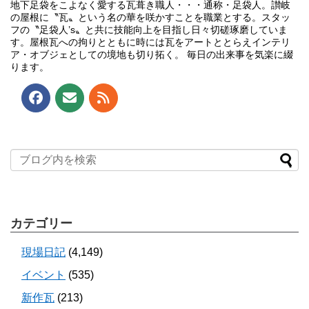
地下足袋をこよなく愛する瓦葺き職人・・・通称・足袋人。讃岐
の屋根に〝瓦〟という名の華を咲かすことを職業とする。スタッ
フの〝足袋人’s〟と共に技能向上を目指し日々切磋琢磨していま
す。屋根瓦への拘りとともに時には瓦をアートととらえインテリ
ア・オブジェとしての境地も切り拓く。 毎日の出来事を気楽に綴
ります。
カテゴリー
現場日記
(4,149)
イベント
(535)
新作瓦
(213)