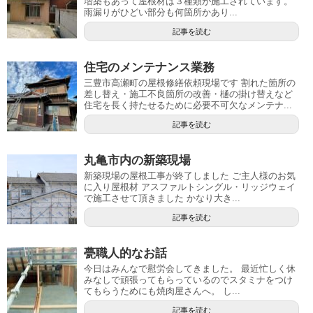
増築もあって屋根材は３種類が施工されています。
雨漏りがひどい部分も何箇所かあり...
記事を読む
住宅のメンテナンス業務
三豊市高瀬町の屋根修繕依頼現場です 割れた箇所の
差し替え・施工不良箇所の改善・樋の掛け替えなど
住宅を長く持たせるために必要不可欠なメンテナ...
記事を読む
丸亀市内の新築現場
新築現場の屋根工事が終了しました ご主人様のお気
に入り屋根材 アスファルトシングル・リッジウェイ
で施工させて頂きました かなり大き...
記事を読む
甍職人的なお話
今日はみんなで慰労会してきました。 最近忙しく休
みなしで頑張ってもらっているのでスタミナをつけ
てもらうためにも焼肉屋さんへ。 し...
記事を読む