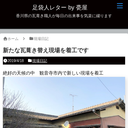
足袋人レター by 甍屋
香川県の瓦葺き職人が毎日の出来事を気楽に綴ります
現場日記
イベント
ホーム
現場日記
新作瓦
新たな瓦葺き替え現場を着工です
古瓦
2019/4/18
現場日記
足袋人の仲間
絶好の天候の中 観音寺市内で新しい現場を着工
本日の一品
その他