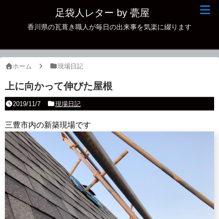
足袋人レター by 甍屋
香川県の瓦葺き職人が毎日の出来事を気楽に綴ります
現場日記
イベント
ホーム
現場日記
新作瓦
上に向かって伸びた屋根
古瓦
2019/11/7
現場日記
足袋人の仲間
三豊市内の新築現場です
本日の一品
その他