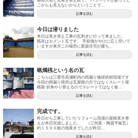
箱谷入替と瓦葺き替え終了。 パラペットがあってど
こからも見えないからということで...
記事を読む
今日は潜りました
本日は葺き替え工事の瓦剥ぎに行って来ました。
既存はセメント瓦です。 手前側がやけに広く空いて
いますが来月この場所に新築住宅が建ち...
記事を読む
蝋燭桟という名の瓦
こちらは三豊市高瀬町内の雨漏り修繕依頼現場です
今回の雨漏り箇所は瓦屋根の方ではなくスレート屋
根面 折角やり替えるのでスレートではなく板...
記事を読む
完成です。
昨日から工事していたリフォーム現場の屋根葺き替
えが本日完成しました。 （三州産・陶器平板瓦）
約１５００枚の地葺きでしたが昨日...
記事を読む