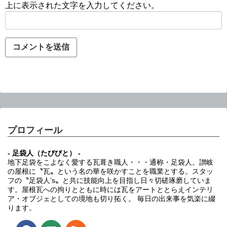
上に表示された文字を入力してください。
プロフィール
- 足袋人（たびびと） -
地下足袋をこよなく愛する瓦葺き職人・・・通称・足袋人。讃岐
の屋根に〝瓦〟という名の華を咲かすことを職業とする。スタッ
フの〝足袋人’s〟と共に技能向上を目指し日々切磋琢磨していま
す。屋根瓦への拘りとともに時には瓦をアートととらえインテリ
ア・オブジェとしての境地も切り拓く。 毎日の出来事を気楽に綴
ります。