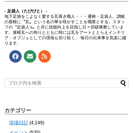
- 足袋人（たびびと） -
地下足袋をこよなく愛する瓦葺き職人・・・通称・足袋人。讃岐
の屋根に〝瓦〟という名の華を咲かすことを職業とする。スタッ
フの〝足袋人’s〟と共に技能向上を目指し日々切磋琢磨していま
す。屋根瓦への拘りとともに時には瓦をアートととらえインテリ
ア・オブジェとしての境地も切り拓く。 毎日の出来事を気楽に綴
ります。
カテゴリー
現場日記
(4,149)
イベント
(535)