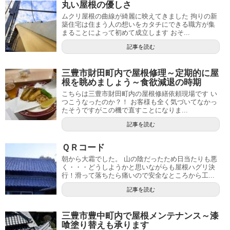
丸い屋根の優しさ
ムクリ屋根の曲線が綺麗に映えてきました 拘りの新
築住宅は住まう人の想いをカタチにできる職方が集
まることによって初めて成立します おそ...
記事を読む
三豊市財田町内で屋根修理～定期的に屋
根を眺めましょう～食欲減退の時期
こちらは三豊市財田町内の屋根修繕依頼現場です い
つこうなったのか？！ お客様も全く気づいてなかっ
たそうですがこの機で直すことになりま...
記事を読む
ＱＲコード
朝から大霜でした。 山の陰だったため日当たりも悪
く・・・どうしようかと思いながらも屋根ハグリ決
行！滑って落ちたら痛いので安全なところから工...
記事を読む
三豊市豊中町内で屋根メンテナンス～漆
喰塗り替えも承ります