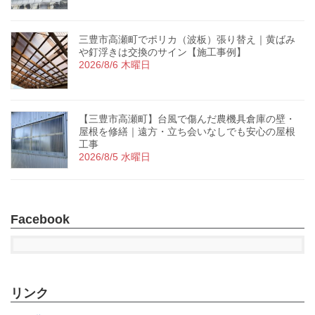
三豊市高瀬町でポリカ（波板）張り替え｜黄ばみ
や釘浮きは交換のサイン【施工事例】
2026/8/6 木曜日
【三豊市高瀬町】台風で傷んだ農機具倉庫の壁・
屋根を修繕｜遠方・立ち会いなしでも安心の屋根
工事
2026/8/5 水曜日
Facebook
リンク