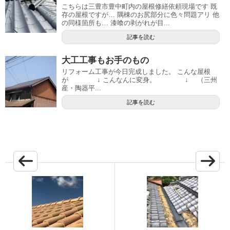
こちらは三豊市豊中町内の屋根修繕依頼現場です 既
存の屋根ですが… 隅棟のお尻部分に色々問題アリ 他
の同様箇所も… 漆喰の剥がれが目...
記事を読む
大工工事もお手のもの
リフォーム工事が今日完成しました。 こんな屋根
が ↓ こんなんに変身。 ↓ （三州
産・陶器平...
記事を読む