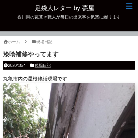
足袋人レター by 甍屋
香川県の瓦葺き職人が毎日の出来事を気楽に綴ります
現場日記
イベント
ホーム
現場日記
新作瓦
漆喰補修やってます
古瓦
2020/10/4
現場日記
足袋人の仲間
丸亀市内の屋根修繕現場です
本日の一品
その他