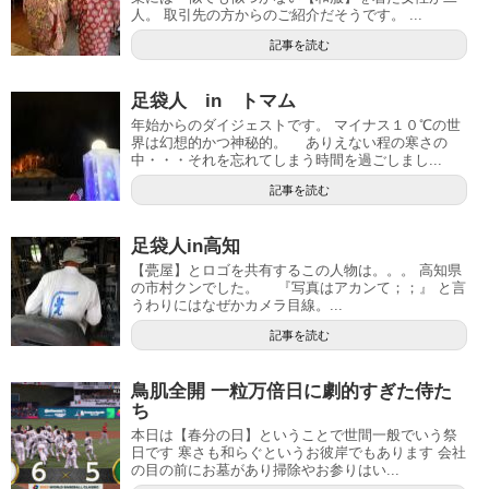
人。 取引先の方からのご紹介だそうです。 ...
記事を読む
足袋人 in トマム
年始からのダイジェストです。 マイナス１０℃の世
界は幻想的かつ神秘的。 ありえない程の寒さの
中・・・それを忘れてしまう時間を過ごしまし...
記事を読む
足袋人in高知
【甍屋】とロゴを共有するこの人物は。。。 高知県
の市村クンでした。 『写真はアカンて；；』 と言
うわりにはなぜかカメラ目線。...
記事を読む
鳥肌全開 一粒万倍日に劇的すぎた侍た
ち
本日は【春分の日】ということで世間一般でいう祭
日です 寒さも和らぐというお彼岸でもあります 会社
の目の前にお墓があり掃除やお参りはい...