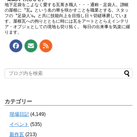
地下足袋をこよなく愛する瓦葺き職人・・・通称・足袋人。讃岐
の屋根に〝瓦〟という名の華を咲かすことを職業とする。スタッ
フの〝足袋人’s〟と共に技能向上を目指し日々切磋琢磨していま
す。屋根瓦への拘りとともに時には瓦をアートととらえインテリ
ア・オブジェとしての境地も切り拓く。 毎日の出来事を気楽に綴
ります。
カテゴリー
現場日記
(4,149)
イベント
(535)
新作瓦
(213)