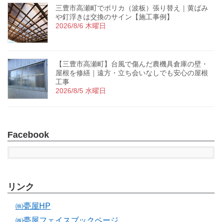
三豊市高瀬町でポリカ（波板）張り替え｜黄ばみ
や釘浮きは交換のサイン【施工事例】
2026/8/6 木曜日
【三豊市高瀬町】台風で傷んだ農機具倉庫の壁・
屋根を修繕｜遠方・立ち会いなしでも安心の屋根
工事
2026/8/5 水曜日
Facebook
リンク
㈱甍屋HP
㈱甍屋フェイスブックページ