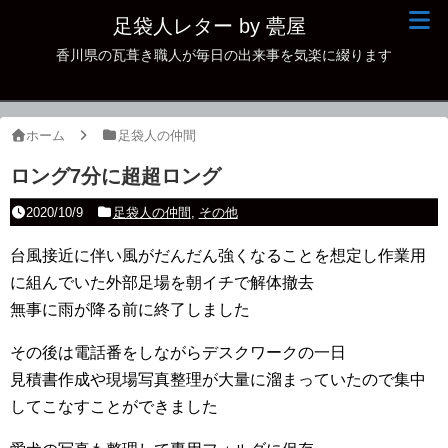
足袋人レター by 甍屋
香川県の瓦葺き職人が毎日の出来事を気楽に綴ります
現場日記
イベント
ホーム
足袋人の仲間
新作瓦
ロング7分に超超ロング
古瓦
2020/10/9
足袋人の仲間
,
その他
足袋人の仲間
台風接近に伴い風がだんだん強くなることを想定し作業用
に組んでいた外部足場を朝イチで解体撤去
本日の一品
無事に雨が降る前に終了しました
その他
その後は電話番をしながらデスクワークの一日
見積書作成や現場写真整理が大量に溜まっていたので集中
してこなすことができました