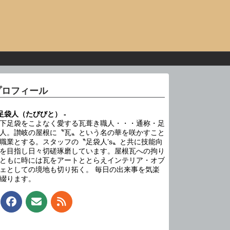
プロフィール
 足袋人（たびびと） -
下足袋をこよなく愛する瓦葺き職人・・・通称・足
人。讃岐の屋根に〝瓦〟という名の華を咲かすこと
職業とする。スタッフの〝足袋人’s〟と共に技能向
を目指し日々切磋琢磨しています。屋根瓦への拘り
ともに時には瓦をアートととらえインテリア・オブ
ェとしての境地も切り拓く。 毎日の出来事を気楽
綴ります。