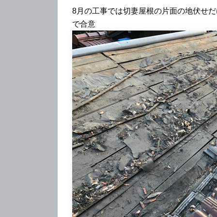
8月の工事では切妻屋根の片面の地伏せ
で合意