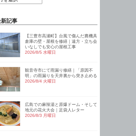
最新記事
【三豊市高瀬町】台風で傷んだ農機具
倉庫の壁・屋根を修繕｜遠方・立ち会
いなしでも安心の屋根工事
2026/8/5 水曜日
観音寺市にて雨漏り修繕｜「原因不
明」の雨漏りを天井裏から突き止める
2026/8/4 火曜日
広島での麻辣湯と原爆ドーム・そして
地元の花火大会｜足袋人レター
2026/8/3 月曜日