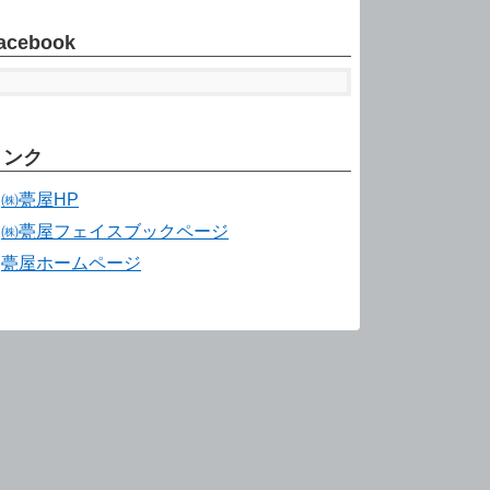
acebook
リンク
㈱甍屋HP
㈱甍屋フェイスブックページ
甍屋ホームページ