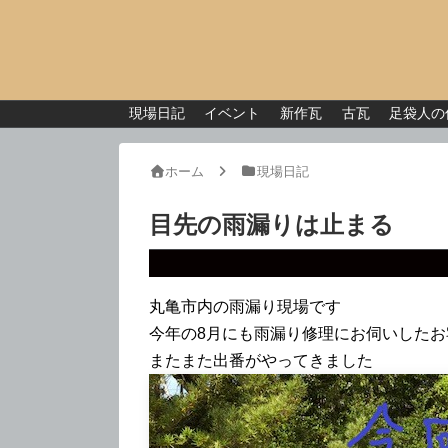
現場日記
イベント
新作瓦
古瓦
足袋人の
ホーム
現場日記
目先の雨漏りは止まる
丸亀市内の雨漏り現場です
今年の8月にも雨漏り修理にお伺いした
またまた出番がやってきました