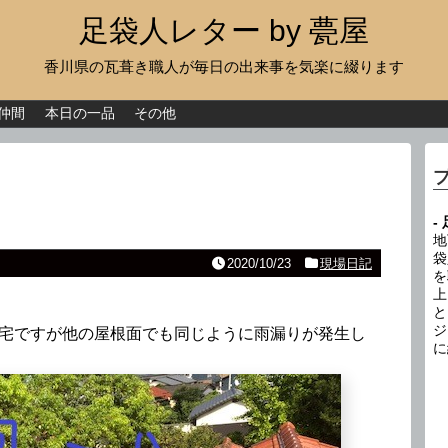
足袋人レター by 甍屋
香川県の瓦葺き職人が毎日の出来事を気楽に綴ります
現場日記
イベント
仲間
本日の一品
その他
新作瓦
古瓦
-
足袋人の仲間
地
袋
2020/10/23
現場日記
を
本日の一品
上
と
その他
ジ
お宅ですが他の屋根面でも同じように雨漏りが発生し
に