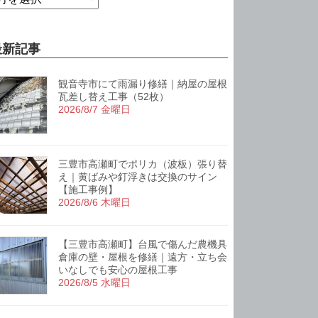
最新記事
観音寺市にて雨漏り修繕｜納屋の屋根
瓦差し替え工事（52枚）
2026/8/7 金曜日
三豊市高瀬町でポリカ（波板）張り替
え｜黄ばみや釘浮きは交換のサイン
【施工事例】
2026/8/6 木曜日
【三豊市高瀬町】台風で傷んだ農機具
倉庫の壁・屋根を修繕｜遠方・立ち会
いなしでも安心の屋根工事
2026/8/5 水曜日