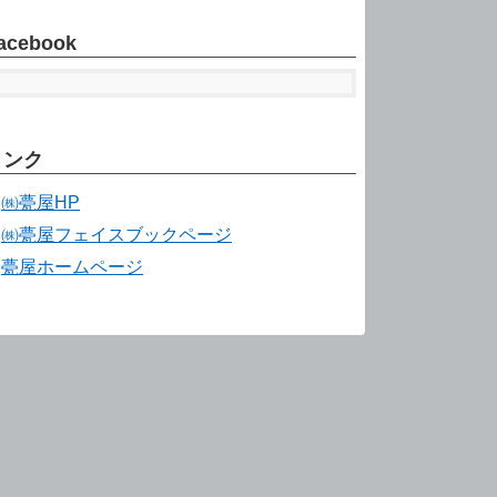
acebook
リンク
㈱甍屋HP
㈱甍屋フェイスブックページ
甍屋ホームページ