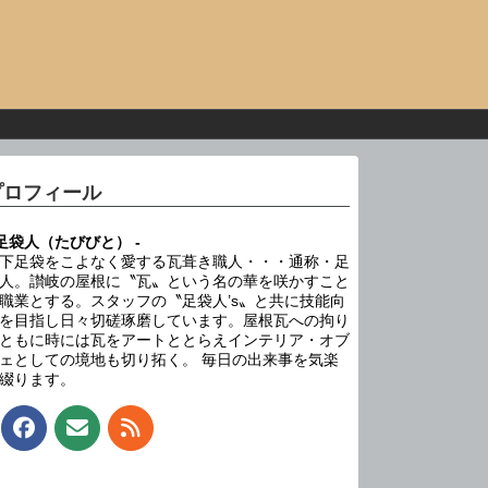
プロフィール
 足袋人（たびびと） -
下足袋をこよなく愛する瓦葺き職人・・・通称・足
人。讃岐の屋根に〝瓦〟という名の華を咲かすこと
職業とする。スタッフの〝足袋人’s〟と共に技能向
を目指し日々切磋琢磨しています。屋根瓦への拘り
ともに時には瓦をアートととらえインテリア・オブ
ェとしての境地も切り拓く。 毎日の出来事を気楽
綴ります。