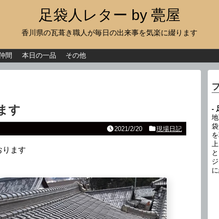
足袋人レター by 甍屋
香川県の瓦葺き職人が毎日の出来事を気楽に綴ります
現場日記
イベント
仲間
本日の一品
その他
新作瓦
古瓦
ます
-
足袋人の仲間
地
袋
2021/2/20
現場日記
を
本日の一品
上
おります
と
その他
ジ
に