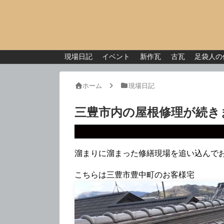
現場日記
イベント
新作瓦
古瓦
足袋人の
ホーム
現場日記
三豊市内の屋根修理が続き
溜まりに溜まった修繕現場を追い込んで
こちらは三豊市豊中町のお客様宅