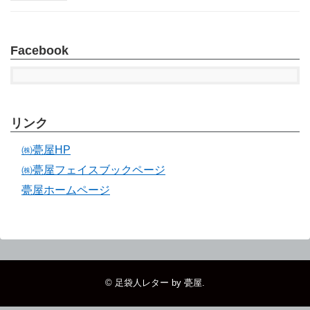
Facebook
リンク
㈱甍屋HP
㈱甍屋フェイスブックページ
甍屋ホームページ
©
足袋人レター by 甍屋
.