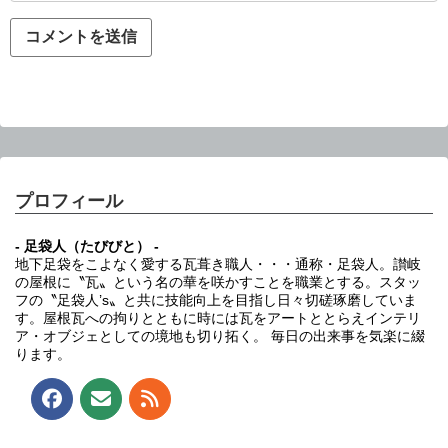
プロフィール
- 足袋人（たびびと） -
地下足袋をこよなく愛する瓦葺き職人・・・通称・足袋人。讃岐
の屋根に〝瓦〟という名の華を咲かすことを職業とする。スタッ
フの〝足袋人’s〟と共に技能向上を目指し日々切磋琢磨していま
す。屋根瓦への拘りとともに時には瓦をアートととらえインテリ
ア・オブジェとしての境地も切り拓く。 毎日の出来事を気楽に綴
ります。