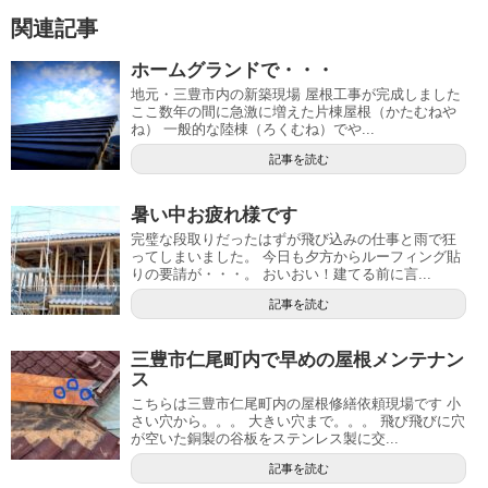
関連記事
ホームグランドで・・・
地元・三豊市内の新築現場 屋根工事が完成しました
ここ数年の間に急激に増えた片棟屋根（かたむねや
ね） 一般的な陸棟（ろくむね）でや...
記事を読む
暑い中お疲れ様です
完璧な段取りだったはずが飛び込みの仕事と雨で狂
ってしまいました。 今日も夕方からルーフィング貼
りの要請が・・・。 おいおい！建てる前に言...
記事を読む
三豊市仁尾町内で早めの屋根メンテナン
ス
こちらは三豊市仁尾町内の屋根修繕依頼現場です 小
さい穴から。。。 大きい穴まで。。。 飛び飛びに穴
が空いた銅製の谷板をステンレス製に交...
記事を読む