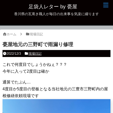
足袋人レター by 甍屋
香川県の瓦葺き職人が毎日の出来事を気楽に綴ります
現場日記
イベント
ホーム
現場日記
新作瓦
甍屋地元の三野町で雨漏り修理
古瓦
2022/12/3
現場日記
足袋人の仲間
これで何度目でしょうかねぇ？？？
今年に入って2度目は確か
本日の一品
通算でたぶん…
その他
4度目か5度目の登板となる当社地元の三豊市三野町内の屋
根修繕依頼現場です