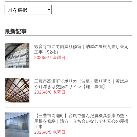
最新記事
観音寺市にて雨漏り修繕｜納屋の屋根瓦差し替え
工事（52枚）
2026/8/7 金曜日
三豊市高瀬町でポリカ（波板）張り替え｜黄ばみ
や釘浮きは交換のサイン【施工事例】
2026/8/6 木曜日
【三豊市高瀬町】台風で傷んだ農機具倉庫の壁・
屋根を修繕｜遠方・立ち会いなしでも安心の屋根
工事
2026/8/5 水曜日