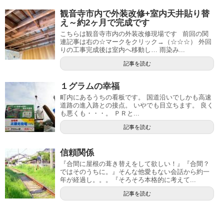
観音寺市内で外装改修+室内天井貼り替
え～約2ヶ月で完成です
こちらは観音寺市内の外装改修現場です 前回の関
連記事は右の☆マークをクリック→（☆☆☆） 外回
りの工事完成後は室内へ移動し… 雨染み...
記事を読む
１グラムの幸福
町内にあるうちの看板です。 国道沿いでしかも高速
道路の進入路との接点。 いやでも目立ちます。 良く
も悪くも・・・。 ＰＲと...
記事を読む
信頼関係
『合間に屋根の葺き替えをして欲しい！』『合間？
ではそのうちに。』そんな他愛もない会話から約一
年が経過し。。。『そろそろ本格的に考えて...
記事を読む