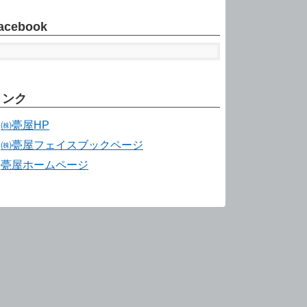
acebook
リンク
㈱甍屋HP
㈱甍屋フェイスブックページ
甍屋ホームページ