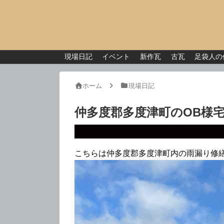
現場日記
イベント
新作瓦
古瓦
足袋人の
ホーム
現場日記
仲多度郡多度津町のOB様
こちらは仲多度郡多度津町内の雨漏り修