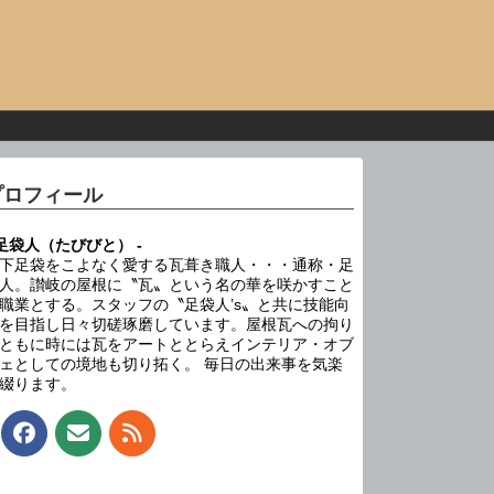
プロフィール
 足袋人（たびびと） -
下足袋をこよなく愛する瓦葺き職人・・・通称・足
人。讃岐の屋根に〝瓦〟という名の華を咲かすこと
職業とする。スタッフの〝足袋人’s〟と共に技能向
を目指し日々切磋琢磨しています。屋根瓦への拘り
ともに時には瓦をアートととらえインテリア・オブ
ェとしての境地も切り拓く。 毎日の出来事を気楽
綴ります。