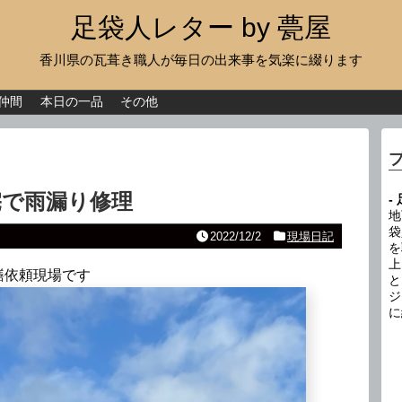
足袋人レター by 甍屋
香川県の瓦葺き職人が毎日の出来事を気楽に綴ります
現場日記
イベント
仲間
本日の一品
その他
新作瓦
古瓦
宅で雨漏り修理
-
足袋人の仲間
地
袋
2022/12/2
現場日記
を
本日の一品
上
繕依頼現場です
と
その他
ジ
に