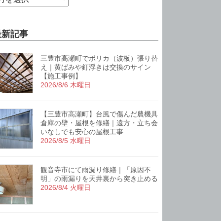
最新記事
三豊市高瀬町でポリカ（波板）張り替
え｜黄ばみや釘浮きは交換のサイン
【施工事例】
2026/8/6 木曜日
【三豊市高瀬町】台風で傷んだ農機具
倉庫の壁・屋根を修繕｜遠方・立ち会
いなしでも安心の屋根工事
2026/8/5 水曜日
観音寺市にて雨漏り修繕｜「原因不
明」の雨漏りを天井裏から突き止める
2026/8/4 火曜日