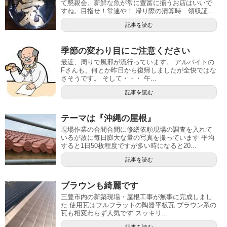
て懇親会。新鮮な魚が常に豊富に揃うお店はいいで
すね。目指せ！常連や！ 帰り際の清算時 領収証...
記事を読む
季節の変わり目にご注意ください
最近、周りで風邪が流行っています。 アルバイトの
Fさんも、何とか昨日から復帰しましたが全快ではな
さそうです。 そして・・・ 午...
記事を読む
テーマは『沖縄の屋根』
現場作業の合間合間に修繕依頼現場の調査を入れて
いるが故に毎日膨大な量の写真を撮っています 平均
すると1日50枚程度ですが多い時になると20...
記事を読む
ブラウンも綺麗です
三豊市内の新築現場・屋根工事が無事に完成しまし
た 使用瓦はフルフラットの陶器平板瓦 ブラウン系の
瓦も相変わらず人気です スッキリ...
記事を読む