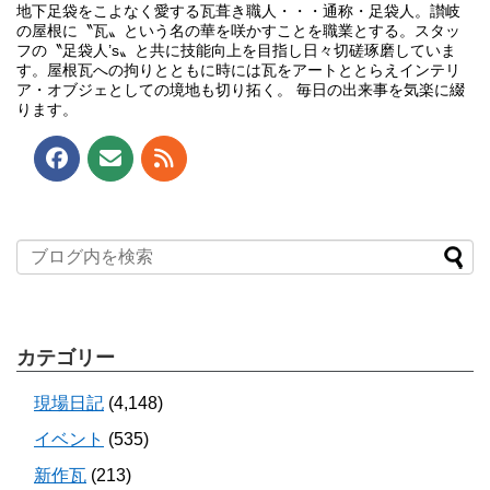
地下足袋をこよなく愛する瓦葺き職人・・・通称・足袋人。讃岐
の屋根に〝瓦〟という名の華を咲かすことを職業とする。スタッ
フの〝足袋人’s〟と共に技能向上を目指し日々切磋琢磨していま
す。屋根瓦への拘りとともに時には瓦をアートととらえインテリ
ア・オブジェとしての境地も切り拓く。 毎日の出来事を気楽に綴
ります。
カテゴリー
現場日記
(4,148)
イベント
(535)
新作瓦
(213)