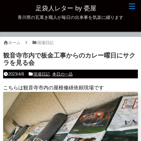
足袋人レター by 甍屋
香川県の瓦葺き職人が毎日の出来事を気楽に綴ります
現場日記
イベント
ホーム
現場日記
新作瓦
観音寺市内で板金工事からのカレー曜日にサク
ラを見る会
古瓦
2023/4/8
現場日記
,
本日の一品
足袋人の仲間
こちらは観音寺市内の屋根修繕依頼現場です
本日の一品
その他