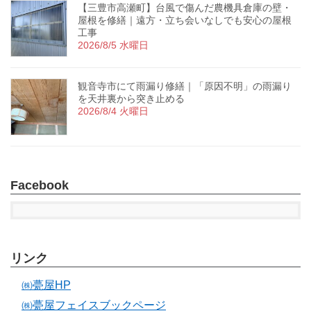
【三豊市高瀬町】台風で傷んだ農機具倉庫の壁・
屋根を修繕｜遠方・立ち会いなしでも安心の屋根
工事
2026/8/5 水曜日
観音寺市にて雨漏り修繕｜「原因不明」の雨漏り
を天井裏から突き止める
2026/8/4 火曜日
Facebook
リンク
㈱甍屋HP
㈱甍屋フェイスブックページ