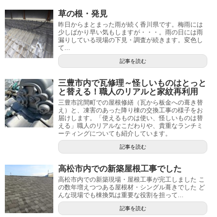
草の根・発見
昨日からまとまった雨が続く香川県です。梅雨には
少しばかり早い気もしますが・・・。雨の日には雨
漏りしている現場の下見・調査が続きます。変色し
て...
記事を読む
三豊市内で瓦修理～怪しいものはとっと
と替える！職人のリアルと家紋再利用
三豊市詫間町での屋根修繕（瓦から板金への葺き替
え）と、凍害のあった降り棟の交換工事の様子をお
届けします。「使えるものは使い、怪しいものは替
える」職人のリアルなこだわりや、貴重なランチミ
ーティングについても紹介しています。
記事を読む
高松市内での新築屋根工事でした
高松市内での新築現場・屋根工事が完工しました こ
の数年増えつつある屋根材・シングル葺きでした ど
んな現場でも棟換気は重要な役割を担って...
記事を読む