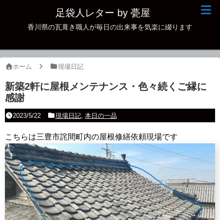
足袋人レター by 甍屋
香川県の瓦葺き職人が毎日の出来事を気楽に綴ります
現場日記
イベント
ホーム
現場日記
新作瓦
新築2軒に屋根メンテナンス・色々続くご縁に
感謝
古瓦
2023/5/22
現場日記
,
本日の一品
足袋人の仲間
こちらは三豊市詫間町内の屋根修繕依頼現場です
本日の一品
その他