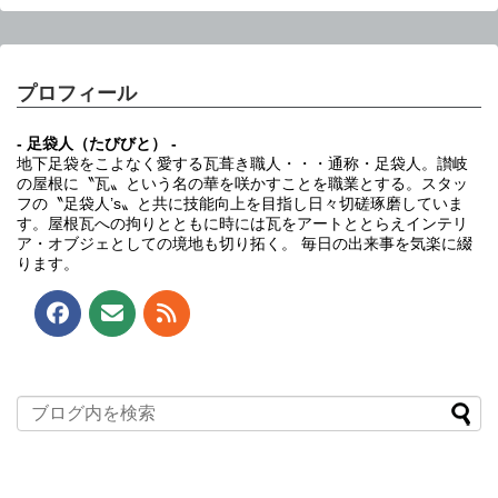
プロフィール
- 足袋人（たびびと） -
地下足袋をこよなく愛する瓦葺き職人・・・通称・足袋人。讃岐
の屋根に〝瓦〟という名の華を咲かすことを職業とする。スタッ
フの〝足袋人’s〟と共に技能向上を目指し日々切磋琢磨していま
す。屋根瓦への拘りとともに時には瓦をアートととらえインテリ
ア・オブジェとしての境地も切り拓く。 毎日の出来事を気楽に綴
ります。