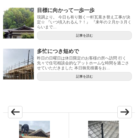
目標に向かって一歩一歩
現調より。 今日も有り難く一軒瓦葺き替え工事が決
定☆ 『いつ頃入れるん？！』 『来年の２月か３月く
らいまで...
記事を読む
多忙につき短めで
昨日の日曜日は休日限定のお客様の所へ訪問 行く
先々で住宅相談会的なアットホームな時間を過ごさ
せていただきました 本日御見積書をお...
記事を読む