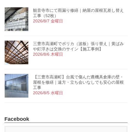
観音寺市にて雨漏り修繕｜納屋の屋根瓦差し替え
工事（52枚）
2026/8/7 金曜日
三豊市高瀬町でポリカ（波板）張り替え｜黄ばみ
や釘浮きは交換のサイン【施工事例】
2026/8/6 木曜日
【三豊市高瀬町】台風で傷んだ農機具倉庫の壁・
屋根を修繕｜遠方・立ち会いなしでも安心の屋根
工事
2026/8/5 水曜日
Facebook