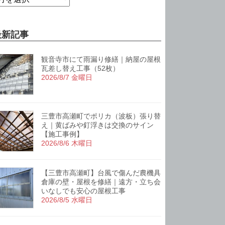
最新記事
観音寺市にて雨漏り修繕｜納屋の屋根
瓦差し替え工事（52枚）
2026/8/7 金曜日
三豊市高瀬町でポリカ（波板）張り替
え｜黄ばみや釘浮きは交換のサイン
【施工事例】
2026/8/6 木曜日
【三豊市高瀬町】台風で傷んだ農機具
倉庫の壁・屋根を修繕｜遠方・立ち会
いなしでも安心の屋根工事
2026/8/5 水曜日