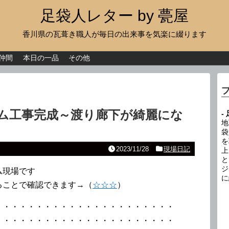
足袋人レター by 甍屋
香川県の瓦葺き職人が毎日の出来事を気楽に綴ります
現場日記
イベント
仲間
本日の一品
その他
新作瓦
古瓦
ム工事完成～渡り廊下が綺麗にな
-
足袋人の仲間
地
袋
を
本日の一品
2023/11/28
現場日記
上
と
その他
ジ
ム現場です
に
ることで確認できます→（
☆☆☆
）
・・・・・・・・・・・・・・・・・・・・・・
・・・・・・・・・・・・・・・・・・・・・・