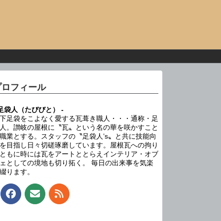
プロフィール
 足袋人（たびびと） -
下足袋をこよなく愛する瓦葺き職人・・・通称・足
人。讃岐の屋根に〝瓦〟という名の華を咲かすこと
職業とする。スタッフの〝足袋人’s〟と共に技能向
を目指し日々切磋琢磨しています。屋根瓦への拘り
ともに時には瓦をアートととらえインテリア・オブ
ェとしての境地も切り拓く。 毎日の出来事を気楽
綴ります。