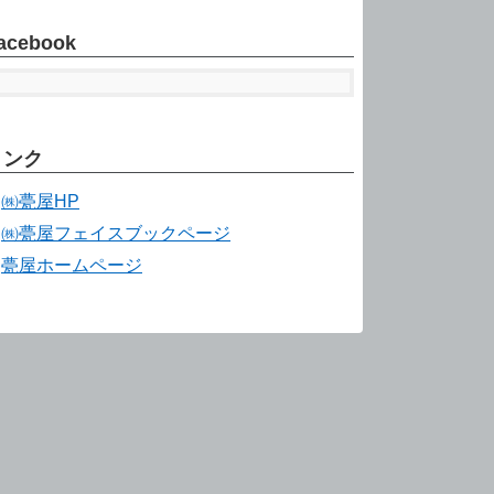
acebook
リンク
㈱甍屋HP
㈱甍屋フェイスブックページ
甍屋ホームページ