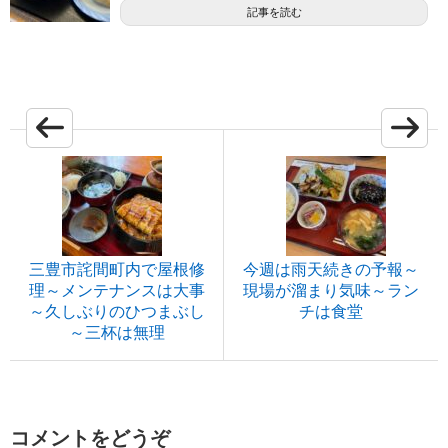
記事を読む
三豊市詫間町内で屋根修
今週は雨天続きの予報～
理～メンテナンスは大事
現場が溜まり気味～ラン
～久しぶりのひつまぶし
チは食堂
～三杯は無理
コメントをどうぞ