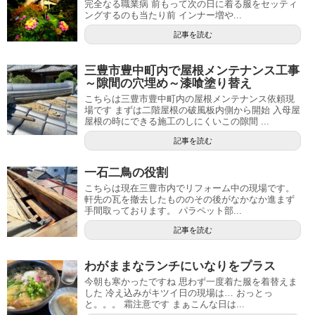
完全なる職業病 前もって次の日に着る服をセッティ
ングするのも当たり前 インナー増や...
記事を読む
三豊市豊中町内で屋根メンテナンス工事
～隙間の穴埋め～漆喰塗り替え
こちらは三豊市豊中町内の屋根メンテナンス依頼現
場です まずは二階屋根の破風板内側から開始 入母屋
屋根の時にできる施工のしにくいこの隙間 ...
記事を読む
一石二鳥の役割
こちらは現在三豊市内でリフォーム中の現場です。
軒先の瓦を撤去したもののその後がなかなか進まず
手間取っております。 パラペット部...
記事を読む
わがままなランチにいなりをプラス
今朝も寒かったですね 思わず一度着た服を着替えま
した 冷え込みがキツイ日の現場は… おっとっ
と。。。 霜注意です まぁこんな日は...