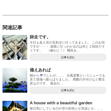
関連記事
師走です。
今日も友人宅の瓦剥ぎに行ってきました。 このお宅
ですが・・・ 道路に引っかかるのは何と２回目だそ
うです。 （確かに！） 隅先を...
記事を読む
備えあれば
朝から
でしたが。。。 台風直撃というニュースを
見て現場へ散らばりました。 周囲の片付けなど要注
意なのです。 過去の...
記事を読む
A house with a beautiful garden
毎日気にしているのが空の顔色とか気温とか。。。