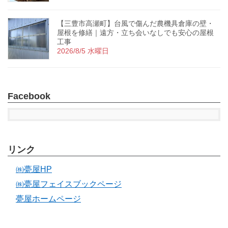
【三豊市高瀬町】台風で傷んだ農機具倉庫の壁・
屋根を修繕｜遠方・立ち会いなしでも安心の屋根
工事
2026/8/5 水曜日
Facebook
リンク
㈱甍屋HP
㈱甍屋フェイスブックページ
甍屋ホームページ