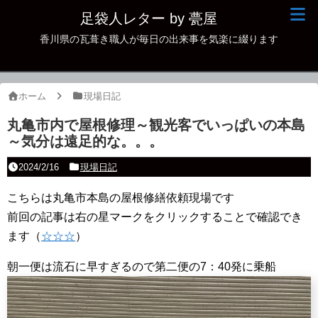
足袋人レター by 甍屋
香川県の瓦葺き職人が毎日の出来事を気楽に綴ります
現場日記
イベント
ホーム
現場日記
新作瓦
丸亀市内で屋根修理～観光客でいっぱいの本島
～気分は遠足的な。。。
古瓦
2024/2/16
現場日記
足袋人の仲間
こちらは丸亀市本島の屋根修繕依頼現場です
本日の一品
前回の記事は右の星マークをクリックすることで確認でき
その他
ます（
☆☆☆
）
朝一便は流石に早すぎるので第二便の7：40発に乗船