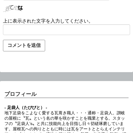
上に表示された文字を入力してください。
プロフィール
- 足袋人（たびびと） -
地下足袋をこよなく愛する瓦葺き職人・・・通称・足袋人。讃岐
の屋根に〝瓦〟という名の華を咲かすことを職業とする。スタッ
フの〝足袋人’s〟と共に技能向上を目指し日々切磋琢磨していま
す。屋根瓦への拘りとともに時には瓦をアートととらえインテリ