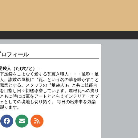
プロフィール
 足袋人（たびびと） -
下足袋をこよなく愛する瓦葺き職人・・・通称・足
人。讃岐の屋根に〝瓦〟という名の華を咲かすこと
職業とする。スタッフの〝足袋人’s〟と共に技能向
を目指し日々切磋琢磨しています。屋根瓦への拘り
ともに時には瓦をアートととらえインテリア・オブ
ェとしての境地も切り拓く。 毎日の出来事を気楽
綴ります。