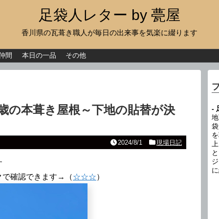
足袋人レター by 甍屋
香川県の瓦葺き職人が毎日の出来事を気楽に綴ります
現場日記
イベント
仲間
本日の一品
その他
新作瓦
古瓦
3歳の本葺き屋根～下地の貼替が決
-
足袋人の仲間
地
袋
を
本日の一品
2024/8/1
現場日記
上
と
その他
ジ
す
に
クで確認できます→（
☆☆☆
）