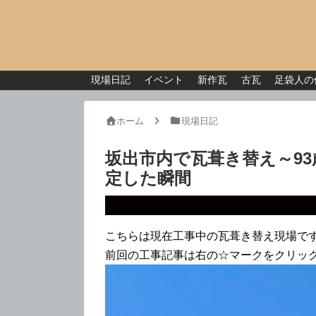
現場日記
イベント
新作瓦
古瓦
足袋人の
ホーム
現場日記
坂出市内で瓦葺き替え～9
定した瞬間
こちらは現在工事中の瓦葺き替え現場で
前回の工事記事は右の☆マークをクリッ