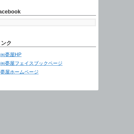
acebook
リンク
㈱甍屋HP
㈱甍屋フェイスブックページ
甍屋ホームページ