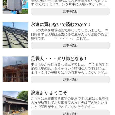
ものの施工中の現場周辺は天候が落ち着いておりま
す そんな日はドローンを片手に現場へ向かう事...
記事を読む
永遠に買わないで済むのか？！
一日の大半を現場確認で終わってしまいました。 本
日紹介する現場は過去に修理屋が入った形跡のある
屋根です。 『・・・・・』 これで...
記事を読む
足袋人・・・ヌリ師となる！
本日は朝から打ち合わせ三昧でした。 早くも来年予
定の現場の話。もうそういう時期なんですけどね。
１月・２月の段取りはこの時期からしてないと間...
記事を読む
浪速より ようこそ
こちらは三豊市某所御宅の納屋です 現在は大阪在住
の方が所有しており御母屋の方も今は空き家という
ことで管理が全くできていないそうです ...
記事を読む