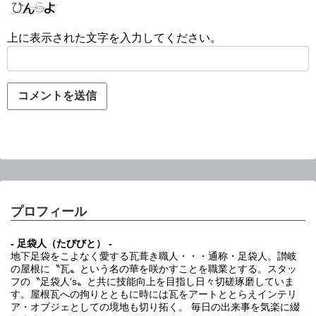
上に表示された文字を入力してください。
プロフィール
- 足袋人（たびびと） -
地下足袋をこよなく愛する瓦葺き職人・・・通称・足袋人。讃岐
の屋根に〝瓦〟という名の華を咲かすことを職業とする。スタッ
フの〝足袋人’s〟と共に技能向上を目指し日々切磋琢磨していま
す。屋根瓦への拘りとともに時には瓦をアートととらえインテリ
ア・オブジェとしての境地も切り拓く。 毎日の出来事を気楽に綴