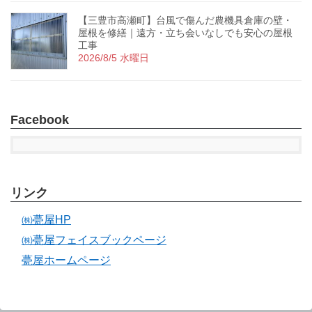
【三豊市高瀬町】台風で傷んだ農機具倉庫の壁・
屋根を修繕｜遠方・立ち会いなしでも安心の屋根
工事
2026/8/5 水曜日
Facebook
リンク
㈱甍屋HP
㈱甍屋フェイスブックページ
甍屋ホームページ