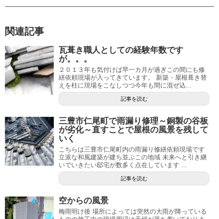
関連記事
瓦葺き職人としての経験年数です
が。。。
２０１３年も気付けば早一カ月が過ぎこの間にも修
繕依頼現場が入ってきています。 新築・屋根葺き替
えを柱に現場をこなしつつ今年も間に混ぜ込...
記事を読む
三豊市仁尾町で雨漏り修理～銅製の谷板
が劣化～直すことで屋根の風景を残して
いく
こちらは三豊市仁尾町内の雨漏り修繕依頼現場です
立派な和風建築が建ち並ぶこの地域 未来へと引き継
いでいきたい邸宅が数多く点在しています ...
記事を読む
空からの風景
梅雨明け後 場所によっては突然の大雨が降っている