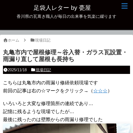
足袋人レター by 甍屋
香川県の瓦葺き職人が毎日の出来事を気楽に綴ります
現場日記
イベント
ホーム
現場日記
新作瓦
丸亀市内で屋根修理～谷入替・ガラス瓦設置・
雨漏り直して屋根も長持ち
古瓦
2025/11/18
現場日記
足袋人の仲間
こちらは丸亀市内の雨漏り修繕依頼現場です
本日の一品
前回の記事は右の☆マークをクリック→（
☆☆☆
）
その他
いろいろと大変な修理箇所の連続であり…
記憶に残るような現場でしたが…
最後に残ったのは壁際からの雨漏り修理でした