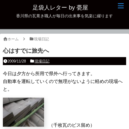
足袋人レター by 甍屋
香川県の瓦葺き職人が毎日の出来事を気楽に綴ります
現場日記
イベント
ホーム
現場日記
新作瓦
心はすでに旅先へ
古瓦
2009/11/28
現場日記
足袋人の仲間
今日は夕方から所用で県外へ行ってきます。
自動車を運転していくので無理がないように軽めの現場へ
本日の一品
と。
その他
（千枚瓦のビス留め）