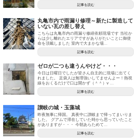
記事を読む
丸亀市内で雨漏り修理～新たに製造して
いない瓦の差し替え
こちらは丸亀市内の雨漏り修繕依頼現場です 当社か
らは少し離れたエリアですがありがたいことに御使
命を頂戴しました 室内で大まかな場...
記事を読む
ゼロが二つも違うんやけど・・・
今日は日曜日でしたが皆さん自主的に現場に出てく
れました。 足袋人は無理強いしてませんよー！熱視
線をおくるだけで口は開かず（＾＾）v ...
記事を読む
讃岐の城・玉藻城
昨夜無事に帰国。 真夜中に讃岐まで帰ってまいりま
した。 グアムで滞在していた時から思っていたこと
がありますが・・・ 今朝あらためて...
記事を読む