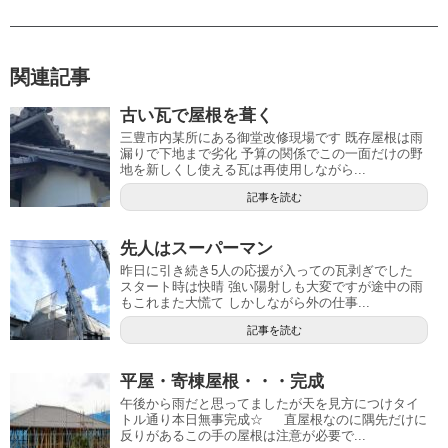
関連記事
古い瓦で屋根を葺く
三豊市内某所にある御堂改修現場です 既存屋根は雨
漏りで下地まで劣化 予算の関係でこの一面だけの野
地を新しくし使える瓦は再使用しながら...
記事を読む
先人はスーパーマン
昨日に引き続き5人の応援が入っての瓦剥ぎでした
スタート時は快晴 強い陽射しも大変ですが途中の雨
もこれまた大慌て しかしながら外の仕事...
記事を読む
平屋・寄棟屋根・・・完成
午後から雨だと思ってましたが天を見方につけタイ
トル通り本日無事完成☆ 直屋根なのに隅先だけに
反りがあるこの手の屋根は注意が必要で...