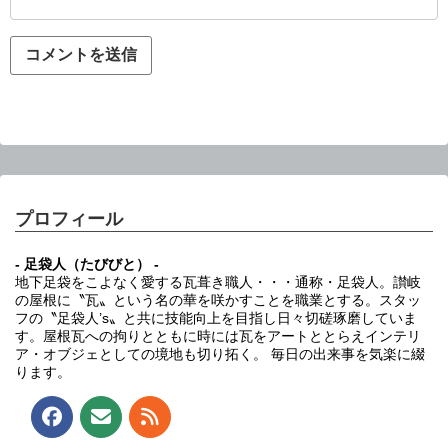
プロフィール
- 足袋人（たびびと） -
地下足袋をこよなく愛する瓦葺き職人・・・通称・足袋人。讃岐
の屋根に〝瓦〟という名の華を咲かすことを職業とする。スタッ
フの〝足袋人’s〟と共に技能向上を目指し日々切磋琢磨していま
す。屋根瓦への拘りとともに時には瓦をアートととらえインテリ
ア・オブジェとしての境地も切り拓く。 毎日の出来事を気楽に綴
ります。