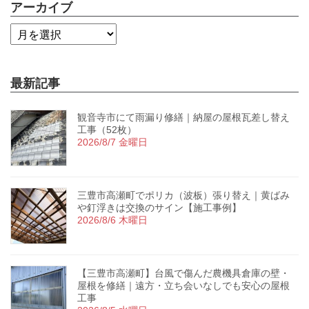
アーカイブ
最新記事
観音寺市にて雨漏り修繕｜納屋の屋根瓦差し替え
工事（52枚）
2026/8/7 金曜日
三豊市高瀬町でポリカ（波板）張り替え｜黄ばみ
や釘浮きは交換のサイン【施工事例】
2026/8/6 木曜日
【三豊市高瀬町】台風で傷んだ農機具倉庫の壁・
屋根を修繕｜遠方・立ち会いなしでも安心の屋根
工事