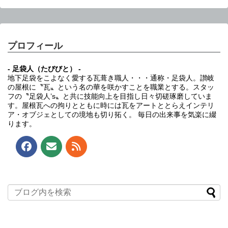
プロフィール
- 足袋人（たびびと） -
地下足袋をこよなく愛する瓦葺き職人・・・通称・足袋人。讃岐
の屋根に〝瓦〟という名の華を咲かすことを職業とする。スタッ
フの〝足袋人’s〟と共に技能向上を目指し日々切磋琢磨していま
す。屋根瓦への拘りとともに時には瓦をアートととらえインテリ
ア・オブジェとしての境地も切り拓く。 毎日の出来事を気楽に綴
ります。