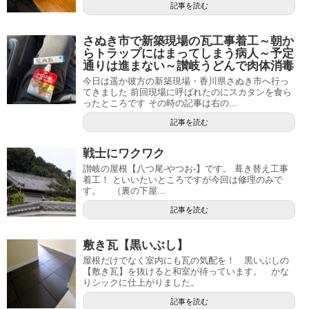
記事を読む
さぬき市で新築現場の瓦工事着工～朝か
らトラップにはまってしまう病人～予定
通りは進まない～讃岐うどんで肉体消毒
今日は遥か彼方の新築現場・香川県さぬき市へ行っ
てきました 前回現場に呼ばれたのにスカタンを食ら
ったところです その時の記事は右の...
記事を読む
戦士にワクワク
讃岐の屋根【八つ尾-やつお-】です。 葺き替え工事
着工！ といいたいところですが今回は修理のみで
す。 （裏の下屋...
記事を読む
敷き瓦【黒いぶし】
屋根だけでなく室内にも瓦の気配を！ 黒いぶしの
【敷き瓦】を抜けると和室が待っています。 かな
りシックに仕上がりました。
記事を読む