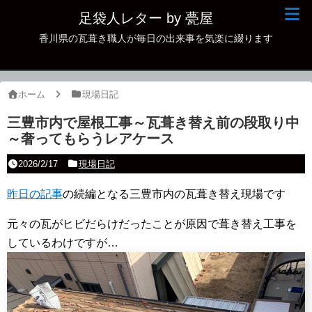
足袋人レター by 甍屋
香川県の瓦葺き職人が毎日の出来事を気楽に綴ります
現場日記
イベント
ホーム
現場日記
新作瓦
三豊市内で屋根工事～瓦葺き替え前の段取り中
～奢ってもらうレアケース
古瓦
2026/2/17
現場日記
足袋人の仲間
昨日の記事
の続編となる三豊市内の瓦葺き替え現場です
本日の一品
元々の瓦がヒビだらけだったことが原因で葺き替え工事を
その他
しているわけですが…