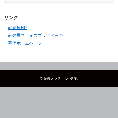
リンク
㈱甍屋HP
㈱甍屋フェイスブックページ
甍屋ホームページ
©
足袋人レター by 甍屋
.