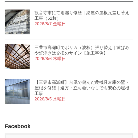
観音寺市にて雨漏り修繕｜納屋の屋根瓦差し替え
工事（52枚）
2026/8/7 金曜日
三豊市高瀬町でポリカ（波板）張り替え｜黄ばみ
や釘浮きは交換のサイン【施工事例】
2026/8/6 木曜日
【三豊市高瀬町】台風で傷んだ農機具倉庫の壁・
屋根を修繕｜遠方・立ち会いなしでも安心の屋根
工事
2026/8/5 水曜日
Facebook