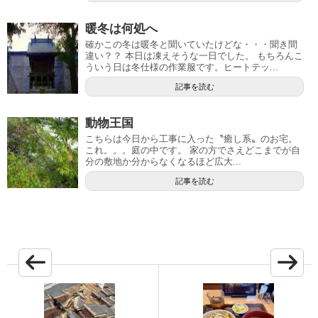
暖冬は何処へ
確かこの冬は暖冬と聞いていたけどな・・・聞き間
違い？？ 本日は凍えそうな一日でした。 もちろんこ
ういう日は冬仕様の作業服です。ヒートテッ...
記事を読む
動物王国
こちらは今日から工事に入った〝癒し系〟のお宅。
これ。。。庭の中です。 家の方でさえどこまでが自
分の敷地か分からなくなるほど広大...
記事を読む