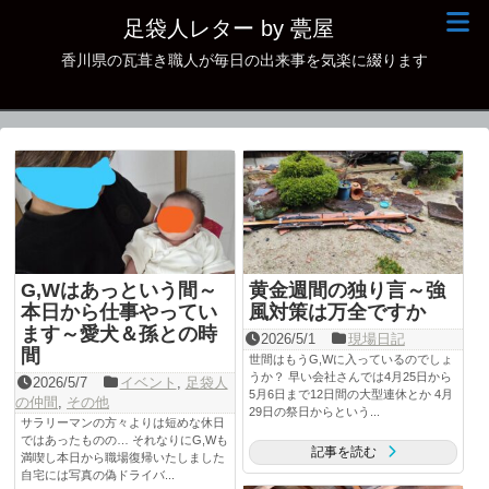
足袋人レター by 甍屋
香川県の瓦葺き職人が毎日の出来事を気楽に綴ります
現場日記
イベント
新作瓦
古瓦
足袋人の仲間
G,Wはあっという間～
黄金週間の独り言～強
本日の一品
本日から仕事やってい
風対策は万全ですか
ます～愛犬＆孫との時
2026/5/1
現場日記
間
その他
世間はもうG,Wに入っているのでしょ
うか？ 早い会社さんでは4月25日から
2026/5/7
イベント
,
足袋人
5月6日まで12日間の大型連休とか 4月
の仲間
,
その他
29日の祭日からという...
サラリーマンの方々よりは短めな休日
ではあったものの… それなりにG,Wも
記事を読む
満喫し本日から職場復帰いたしました
自宅には写真の偽ドライバ...