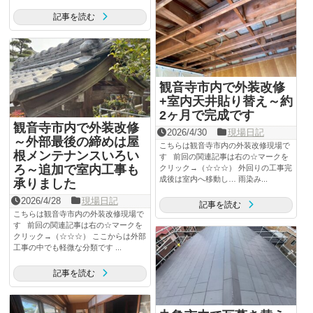
記事を読む
観音寺市内で外装改修
+室内天井貼り替え～約
2ヶ月で完成です
観音寺市内で外装改修
2026/4/30
現場日記
～外部最後の締めは屋
こちらは観音寺市内の外装改修現場で
根メンテナンスいろい
す 前回の関連記事は右の☆マークを
ろ～追加で室内工事も
クリック→（☆☆☆） 外回りの工事完
成後は室内へ移動し… 雨染み...
承りました
2026/4/28
現場日記
記事を読む
こちらは観音寺市内の外装改修現場で
す 前回の関連記事は右の☆マークを
クリック→（☆☆☆） ここからは外部
工事の中でも軽微な分類です ...
記事を読む