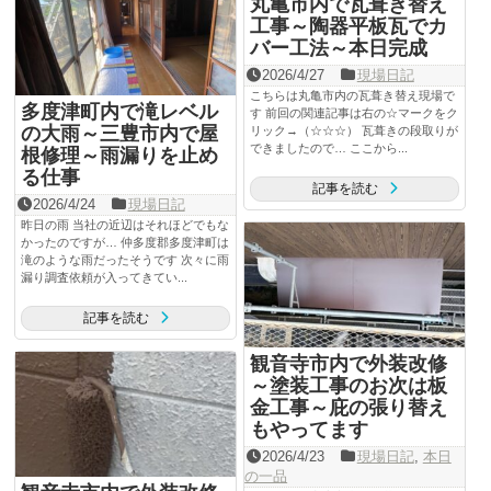
丸亀市内で瓦葺き替え
工事～陶器平板瓦でカ
バー工法～本日完成
2026/4/27
現場日記
こちらは丸亀市内の瓦葺き替え現場で
多度津町内で滝レベル
す 前回の関連記事は右の☆マークをク
の大雨～三豊市内で屋
リック→（☆☆☆） 瓦葺きの段取りが
できましたので… ここから...
根修理～雨漏りを止め
る仕事
記事を読む
2026/4/24
現場日記
昨日の雨 当社の近辺はそれほどでもな
かったのですが… 仲多度郡多度津町は
滝のような雨だったそうです 次々に雨
漏り調査依頼が入ってきてい...
記事を読む
観音寺市内で外装改修
～塗装工事のお次は板
金工事～庇の張り替え
もやってます
2026/4/23
現場日記
,
本日
の一品