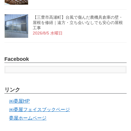
【三豊市高瀬町】台風で傷んだ農機具倉庫の壁・
屋根を修繕｜遠方・立ち会いなしでも安心の屋根
工事
2026/8/5 水曜日
Facebook
リンク
㈱甍屋HP
㈱甍屋フェイスブックページ
甍屋ホームページ