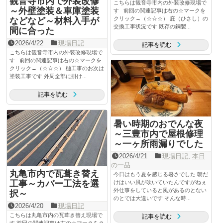
観音寺市内で外装改修
こちらは観音寺市内の外装改修現場で
～外壁塗装＆車庫塗装
す 前回の関連記事は右の☆マークを
クリック→（☆☆☆） 庇（ひさし）の
などなど～材料入手が
交換工事状況です 既存の銅製...
間に合った
2026/4/22
現場日記
記事を読む
こちらは観音寺市内の外装改修現場で
す 前回の関連記事は右の☆マークを
クリック→（☆☆☆） 樋工事のお次は
塗装工事です 外周全部に掛け...
記事を読む
暑い時期のおでんな夜
～三豊市内で屋根修理
～一ヶ所雨漏りでした
2026/4/21
現場日記
,
本日
の一品
丸亀市内で瓦葺き替え
今日はもう夏を感じる暑さでした 朝だ
工事～カバー工法を選
けはいい風が吹いていたんですがねぇ
外仕事をしていると風があるのとない
択～
のとでは大違いです そんな時...
2026/4/20
現場日記
こちらは丸亀市内の瓦葺き替え現場で
記事を読む
す 前回の関連記事は右の☆マークをク