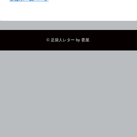
©
足袋人レター by 甍屋
.