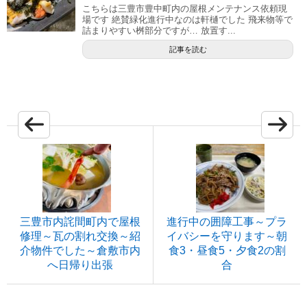
こちらは三豊市豊中町内の屋根メンテナンス依頼現
場です 絶賛緑化進行中なのは軒樋でした 飛来物等で
詰まりやすい桝部分ですが… 放置す...
記事を読む
三豊市内詫間町内で屋根
進行中の囲障工事～プラ
修理～瓦の割れ交換～紹
イバシーを守ります～朝
介物件でした～倉敷市内
食3・昼食5・夕食2の割
へ日帰り出張
合