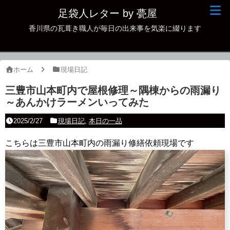
足袋人レター by 甍屋
香川県の瓦葺き職人が毎日の出来事を気楽に綴ります
現場日記
イベント
ホーム
現場日記
新作瓦
三豊市山本町内で屋根修理～隅棟からの雨漏り
～あんかけラーメンいってみた
古瓦
2025/2/27
現場日記
,
本日の一品
足袋人の仲間
こちらは三豊市山本町内の雨漏り修繕依頼現場です
本日の一品
その他