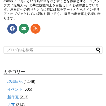
の屋根に〝瓦〟という名の華を咲かすことを職業とする。スタッ
フの〝足袋人’s〟と共に技能向上を目指し日々切磋琢磨していま
す。屋根瓦への拘りとともに時には瓦をアートととらえインテリ
ア・オブジェとしての境地も切り拓く。 毎日の出来事を気楽に綴
ります。
カテゴリー
現場日記
(4,149)
イベント
(535)
新作瓦
(213)
古瓦
(214)