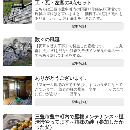
工・瓦・左官の4点セット
こちらは三豊市豊中町内の雨漏り修繕依頼現場です
現状の屋根はと言いますと… 隅棟下の桟瓦の割れも
ありましたが… 最も漏水を引き起こす...
記事を読む
数々の風流
【瓦葺き替え工事】で発生した産物です。 （古鬼
群） 他に例を見ない独創的デザインが瓦の味の一つ
でもあり決して処分をする...
記事を読む
ありがとうございます。
リフォーム現場の方ですが 少しずつカタチになって
きています。 既存の柱の垂直・水平・・・ その全て
に狂いがあり・・・ 基準を...
記事を読む
三豊市豊中町内で屋根メンテナンス～樋
清掃やってます～姉妹の絆（参加したか
った父）