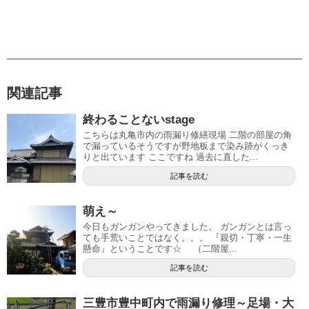
関連記事
終わることないstage
こちらは丸亀市内の雨漏り修繕現場 二階の部屋の角
で漏っているそうですが野地板まで染み跡がくっき
りと出ています ここですね 過去に直した...
記事を読む
萌え～
今日もガンガンやってきました。 ガンガンとは言っ
ても手荒いことではなく。。。 『親切・丁寧・一生
懸命』ということです☆ （二階屋...
記事を読む
三豊市豊中町内で雨漏り修理～足場・大