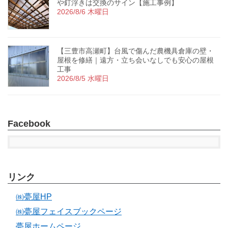
や釘浮きは交換のサイン【施工事例】
2026/8/6 木曜日
【三豊市高瀬町】台風で傷んだ農機具倉庫の壁・
屋根を修繕｜遠方・立ち会いなしでも安心の屋根
工事
2026/8/5 水曜日
Facebook
リンク
㈱甍屋HP
㈱甍屋フェイスブックページ
甍屋ホームページ