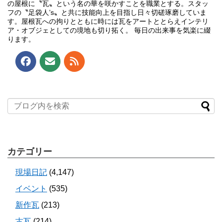
の屋根に〝瓦〟という名の華を咲かすことを職業とする。スタッ
フの〝足袋人’s〟と共に技能向上を目指し日々切磋琢磨していま
す。屋根瓦への拘りとともに時には瓦をアートととらえインテリ
ア・オブジェとしての境地も切り拓く。 毎日の出来事を気楽に綴
ります。
カテゴリー
現場日記
(4,147)
イベント
(535)
新作瓦
(213)
古瓦
(214)