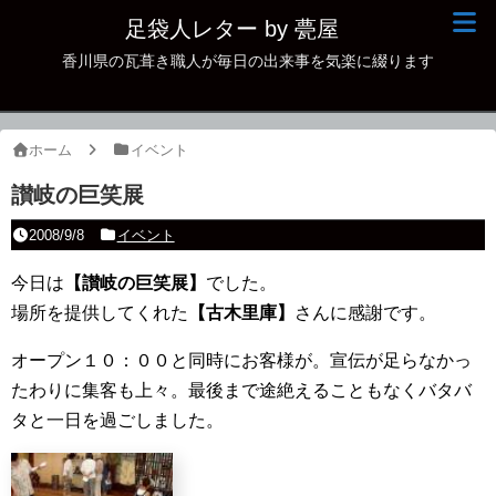
足袋人レター by 甍屋
香川県の瓦葺き職人が毎日の出来事を気楽に綴ります
現場日記
イベント
ホーム
イベント
新作瓦
讃岐の巨笑展
古瓦
2008/9/8
イベント
足袋人の仲間
今日は
【讃岐の巨笑展】
でした。
場所を提供してくれた
本日の一品
【古木里庫】
さんに感謝です。
オープン１０：００と同時にお客様が。宣伝が足らなかっ
その他
たわりに集客も上々。最後まで途絶えることもなくバタバ
タと一日を過ごしました。