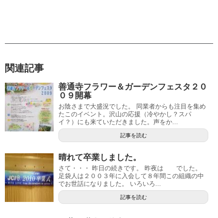
関連記事
善通寺フラワー＆ガーデンフェスタ２０
０９開幕
お陰さまで大盛況でした。 同業者からも注目を集め
たこのイベント。沢山の応援（冷やかし？スパ
イ？）にも来ていただきました。声をか...
記事を読む
晴れて卒業しました。
さて・・・ 昨日の続きです。 昨夜は でした。
足袋人は２００３年に入会して８年間この組織の中
でお世話になりました。 いろいろ...
記事を読む