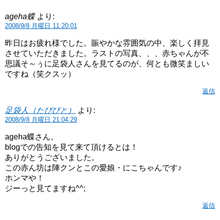
ageha蝶
より:
2008/9/8 月曜日 11:20:01
昨日はお疲れ様でした。賑やかな雰囲気の中、楽しく拝見
させていただきました。ラストの写真、、、赤ちゃんが不
思議そ～ぅに足袋人さんを見てるのが、何とも微笑ましい
ですね（笑クスッ）
返信
足袋人（たびびと）
より:
2008/9/8 月曜日 21:04:29
ageha蝶さん。
blogでの告知を見て来て頂けるとは！
ありがとうございました。
この赤ん坊は陣クンとこの愛娘・にこちゃんです♪
ホンマや！
ジーっと見てますね^^;
返信