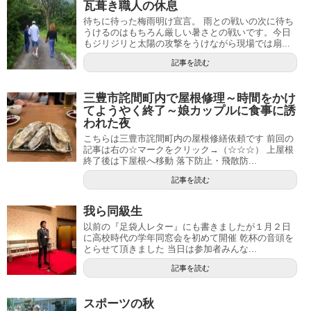
瓦葺き職人の休息
待ちに待った梅雨明け宣言。 雨との戦いの次に待ち
うけるのはもちろん厳しい暑さとの戦いです。今日
もジリジリと太陽の攻撃をうけながら現場では扇...
記事を読む
三豊市詫間町内で屋根修理～時間をかけ
てようやく終了～娘カップルに食事に誘
われた夜
こちらは三豊市詫間町内の屋根修繕依頼です 前回の
記事は右の☆マークをクリック→（☆☆☆） 上屋根
終了後は下屋根へ移動 落下防止・飛散防...
記事を読む
我ら同級生
以前の『足袋人レター』にも書きましたが１月２日
に高校時代の学年同窓会を初めて開催 乾杯の音頭を
とらせて頂きました 当日は参加者みんな...
記事を読む
スポーツの秋