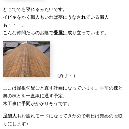
どこででも寝れるみたいです。
イビキをかく職人もいれば夢にうなされている職人
も・・・。
こんな仲間たちのお陰で
甍屋
は成り立っています。
（終了～）
ここは屋根勾配ごと直す計画になっています。手前の棟と
奥の棟とを一直線に通す予定。
木工事に手間がかかりそうです。
足袋人
もお疲れモードになってきたので明日は楽めの段取
りにします♪