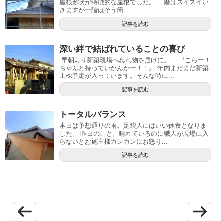
屋根形状が特徴的な屋根でした。 二階はスイスイい
きますが一階はそう簡...
記事を読む
深い絆で結ばれていることの喜び
早朝より新築現場へ忘れ物を届けに。 『こらー！
ちゃんと持っていかんかー！！』 年内まだまだ新築
上棟予定が入っています。そんな時に...
記事を読む
トータルバランス
本日は予想通りの雨。足袋人にはいい休養となりま
した。 昨日のこと。晴れているのに職人が現場に入
らないとお施主様カンカンにお怒り...
記事を読む