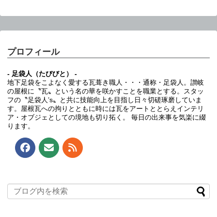
プロフィール
- 足袋人（たびびと） -
地下足袋をこよなく愛する瓦葺き職人・・・通称・足袋人。讃岐
の屋根に〝瓦〟という名の華を咲かすことを職業とする。スタッ
フの〝足袋人’s〟と共に技能向上を目指し日々切磋琢磨していま
す。屋根瓦への拘りとともに時には瓦をアートととらえインテリ
ア・オブジェとしての境地も切り拓く。 毎日の出来事を気楽に綴
ります。