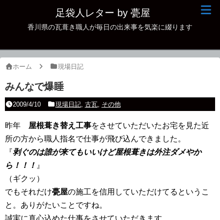
足袋人レター by 甍屋
香川県の瓦葺き職人が毎日の出来事を気楽に綴ります
現場日記
イベント
ホーム
現場日記
新作瓦
みんなで爆睡
古瓦
2009/4/10
現場日記
,
古瓦
,
その他
足袋人の仲間
昨年
屋根葺き替え工事
をさせていただいたお宅を見た近
所の方から職人指名で仕事が飛び込んできました。
本日の一品
『
剥ぐのは誰が来てもいいけど屋根葺きは外注ダメやか
その他
ら！！！
』
（ギクッ）
でもそれだけ
甍屋
の施工を信用していただけてるというこ
と。ありがたいことですね。
誠実に真心込めた仕事をさせていただきます。