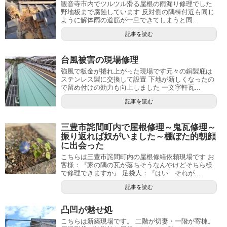
観音寺市内でツルツル滑る屋根の雨漏り修理でした
野地板まで腐蝕しています 反対側の隅棟付近も同じ
ように解体雨の道筋が一旦できてしまうと同...
記事を読む
台風被害の現場修理
強風で板金が捲れ上がった現場です元々の銅製庇は
ステンレス製に交換して設置 下地が新しくなったの
で留め付けの効力も向上しました 一文字軒瓦...
記事を読む
三豊市詫間町内で屋根修理～鬼瓦修理～
振り返れば奴がいました～棚ぼた的朝顔
に出会った
こちらは三豊市詫間町内の屋根修繕依頼現場です お
客様：『家の隅の瓦が落ちそうなんやけどそちら様
で修理できますか』 足袋人：『はい それが...
記事を読む
凸凹が魅せ処
こちらは新築現場です。 二階が切妻・一階が寄棟。