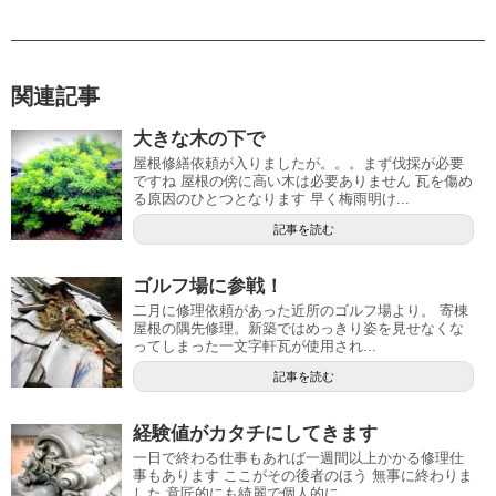
関連記事
大きな木の下で
屋根修繕依頼が入りましたが。。。まず伐採が必要
ですね 屋根の傍に高い木は必要ありません 瓦を傷め
る原因のひとつとなります 早く梅雨明け...
記事を読む
ゴルフ場に参戦！
二月に修理依頼があった近所のゴルフ場より。 寄棟
屋根の隅先修理。新築ではめっきり姿を見せなくな
ってしまった一文字軒瓦が使用され...
記事を読む
経験値がカタチにしてきます
一日で終わる仕事もあれば一週間以上かかる修理仕
事もあります ここがその後者のほう 無事に終わりま
した 意匠的にも綺麗で個人的に...