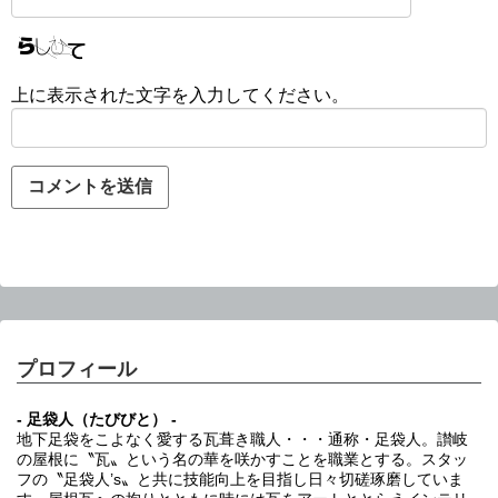
上に表示された文字を入力してください。
プロフィール
- 足袋人（たびびと） -
地下足袋をこよなく愛する瓦葺き職人・・・通称・足袋人。讃岐
の屋根に〝瓦〟という名の華を咲かすことを職業とする。スタッ
フの〝足袋人’s〟と共に技能向上を目指し日々切磋琢磨していま