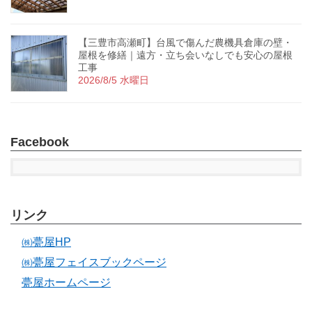
【三豊市高瀬町】台風で傷んだ農機具倉庫の壁・
屋根を修繕｜遠方・立ち会いなしでも安心の屋根
工事
2026/8/5 水曜日
Facebook
リンク
㈱甍屋HP
㈱甍屋フェイスブックページ
甍屋ホームページ