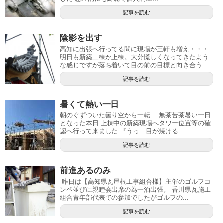
記事を読む
陰影を出す
高知に出張へ行ってる間に現場が三軒も増え・・・
明日も新築二棟が上棟。大分慌しくなってきたよう
な感じですが落ち着いて目の前の目標と向き合う...
記事を読む
暑くて熱い一日
朝のぐずついた曇り空から一転… 無茶苦茶暑い一日
となった本日 上棟中の新築現場へタワー位置等の確
認へ行って来ました 『うっ…目が焼ける...
記事を読む
前進あるのみ
昨日は【高知県瓦屋根工事組合様】主催のゴルフコ
ンペ並びに親睦会出席の為一泊出張。 香川県瓦施工
組合青年部代表での参加でしたがゴルフの...
記事を読む