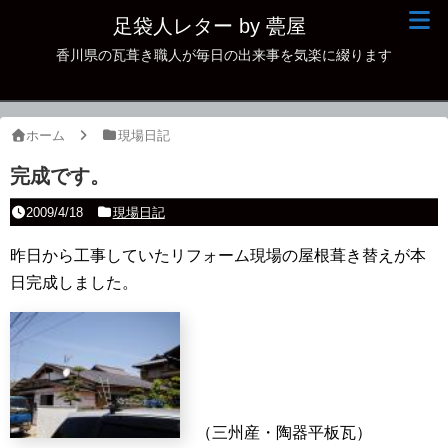
足袋人レター by 甍屋
香川県の瓦葺き職人が毎日の出来事を気楽に綴ります
現場日記
イベント
ホーム
現場日記
新作瓦
完成です。
古瓦
2009/4/18
現場日記
足袋人の仲間
昨日から工事していたリフォーム現場の屋根葺き替えが本
日完成しました。
本日の一品
その他
（三州産・陶器平板瓦）