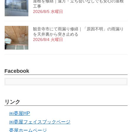
屋根を修繕｜遠方・立ち会いなしでも安心の屋根
工事
2026/8/5 水曜日
観音寺市にて雨漏り修繕｜「原因不明」の雨漏り
を天井裏から突き止める
2026/8/4 火曜日
Facebook
リンク
㈱甍屋HP
㈱甍屋フェイスブックページ
甍屋ホームページ