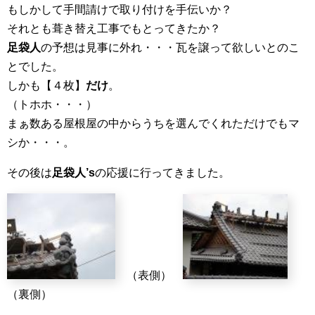
もしかして手間請けで取り付けを手伝いか？
それとも葺き替え工事でもとってきたか？
足袋人
の予想は見事に外れ・・・瓦を譲って欲しいとのこ
とでした。
しかも【４枚】
だけ
。
（トホホ・・・）
まぁ数ある屋根屋の中からうちを選んでくれただけでもマ
シか・・・。
その後は
足袋人’s
の応援に行ってきました。
（表側）
（裏側）