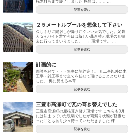
桟木打ちまで終了しました 感想は。。。...
記事を読む
２５メートルプールを想像して下さい
久しぶりに陽射しが降り注ぐいい天気でした。足袋
人’S＋バイト君で今日は新しい葺き替え現場の瓦撤
去に行ってまいりました。 ←現場です。 ...
記事を読む
計画的に
面談を経て・・・無事に契約完了。 瓦工事以外に木
工事・雑工事まで全てを任せて頂けることとなりま
した。 奥に見える本葺...
記事を読む
三豊市高瀬町で瓦の葺き替えでした
三豊市高瀬町の屋根葺き替え現場です こちらも3月
には決まっていた現場でしたが雨漏り状態が軽傷だ
ったこともあり少々待っていただきました 棟...
記事を読む