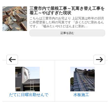
三豊市内で屋根工事～瓦葺き替え工事を
着工～やばすぎた現状
こちらは三豊市内のお宅より 上記写真は昨年の10月
に外壁塗装した時の写真です 『歩くたびに割れるん
です』 『嘘みたいやけどほんまに割れ...
記事を読む
だてに日曜出勤せんで
水板施工