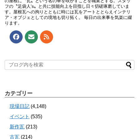
の屋根に〝瓦〟という名の華を咲かすことを職業とする。スタッ
フの〝足袋人’s〟と共に技能向上を目指し日々切磋琢磨していま
す。屋根瓦への拘りとともに時には瓦をアートととらえインテリ
ア・オブジェとしての境地も切り拓く。 毎日の出来事を気楽に綴
ります。
カテゴリー
現場日記
(4,148)
イベント
(535)
新作瓦
(213)
古瓦
(214)