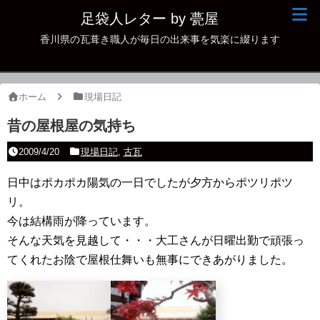
足袋人レター by 甍屋
香川県の瓦葺き職人が毎日の出来事を気楽に綴ります
現場日記
イベント
ホーム
現場日記
新作瓦
昔の屋根屋の気持ち
古瓦
2009/4/20
現場日記
,
古瓦
足袋人の仲間
日中はポカポカ陽気の一日でしたが夕方からポツリポツ
リ。
本日の一品
今は結構雨が降っています。
その他
そんな天気を見越して・・・大工さんが日曜出勤で頑張っ
てくれたお陰で屋根仕舞いも無事にできあがりました。