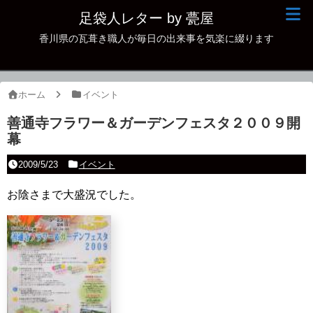
足袋人レター by 甍屋
香川県の瓦葺き職人が毎日の出来事を気楽に綴ります
現場日記
イベント
ホーム
イベント
新作瓦
善通寺フラワー＆ガーデンフェスタ２００９開
幕
古瓦
2009/5/23
イベント
足袋人の仲間
お陰さまで大盛況でした。
本日の一品
その他