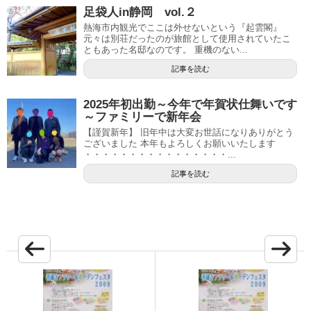
足袋人in静岡 vol.２
熱海市内観光でここは外せないという『起雲閣』
元々は別荘だったのが旅館として使用されていたこ
ともあった名邸なのです。 重機のない...
記事を読む
2025年初出勤～今年で年賀状仕舞いです
～ファミリーで新年会
【謹賀新年】 旧年中は大変お世話になりありがとう
ございました 本年もよろしくお願いいたします
・・・・・・・・・・・・・・・・...
記事を読む