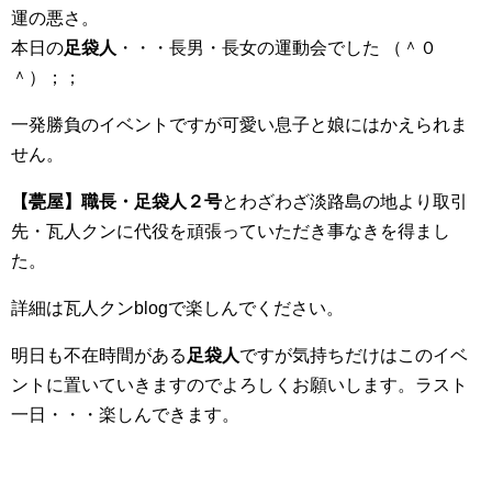
運の悪さ。
本日の
足袋人
・・・長男・長女の運動会でした （＾０
＾）；；
一発勝負のイベントですが可愛い息子と娘にはかえられま
せん。
【甍屋】職長・足袋人２号
とわざわざ淡路島の地より取引
先・瓦人クンに代役を頑張っていただき事なきを得まし
た。
詳細は瓦人クンblogで楽しんでください。
明日も不在時間がある
足袋人
ですが気持ちだけはこのイベ
ントに置いていきますのでよろしくお願いします。ラスト
一日・・・楽しんできます。