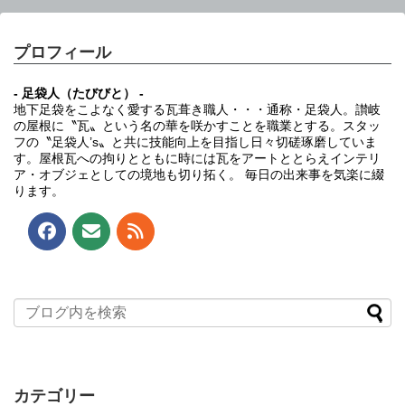
プロフィール
- 足袋人（たびびと） -
地下足袋をこよなく愛する瓦葺き職人・・・通称・足袋人。讃岐
の屋根に〝瓦〟という名の華を咲かすことを職業とする。スタッ
フの〝足袋人’s〟と共に技能向上を目指し日々切磋琢磨していま
す。屋根瓦への拘りとともに時には瓦をアートととらえインテリ
ア・オブジェとしての境地も切り拓く。 毎日の出来事を気楽に綴
ります。
カテゴリー