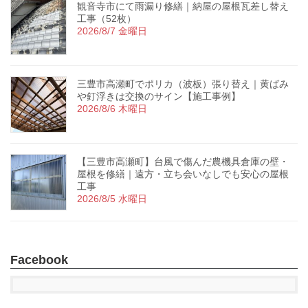
観音寺市にて雨漏り修繕｜納屋の屋根瓦差し替え
工事（52枚）
2026/8/7 金曜日
三豊市高瀬町でポリカ（波板）張り替え｜黄ばみ
や釘浮きは交換のサイン【施工事例】
2026/8/6 木曜日
【三豊市高瀬町】台風で傷んだ農機具倉庫の壁・
屋根を修繕｜遠方・立ち会いなしでも安心の屋根
工事
2026/8/5 水曜日
Facebook