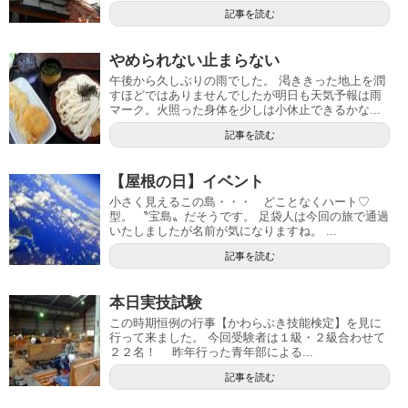
記事を読む
やめられない止まらない
午後から久しぶりの雨でした。 渇ききった地上を潤
すほどではありませんでしたが明日も天気予報は雨
マーク。火照った身体を少しは小休止できるかな...
記事を読む
【屋根の日】イベント
小さく見えるこの島・・・ どことなくハート♡
型。 〝宝島〟だそうです。 足袋人は今回の旅で通過
いたしましたが名前が気になりますね。 ...
記事を読む
本日実技試験
この時期恒例の行事【かわらぶき技能検定】を見に
行って来ました。 今回受験者は１級・２級合わせて
２２名！ 昨年行った青年部による...
記事を読む