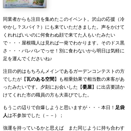
同業者からも注目を集めたこのイベント。沢山の応援（冷
やかし？スパイ？）にも来ていただきました。声をかけて
くれればいいのに何食わぬ顔で来てた人もいたみたい
で・・・屋根職人は見れば一発でわかります。そのドス黒
さ・・・バレバレでっせ！別に食わないから明日は気軽に
足を運んでくださいね♪
注目の的はもちろんメインであるガーデンコンテストの方
でしたが【
瓦のある空間
】も相乗効果で相当数の来客があ
ったみたいです。夕刻にお会いした【
甍屋
】に出店要請か
けてくれた市の職員の方も大喜びでした。
もうこの辺りで自爆しようと思いますが・・・本日！
足袋
人
は不参加でした（－－）；
強運を持っているかと思えば また同じように持ち合わす