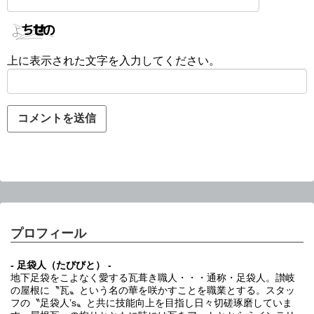
上に表示された文字を入力してください。
プロフィール
- 足袋人（たびびと） -
地下足袋をこよなく愛する瓦葺き職人・・・通称・足袋人。讃岐
の屋根に〝瓦〟という名の華を咲かすことを職業とする。スタッ
フの〝足袋人’s〟と共に技能向上を目指し日々切磋琢磨していま