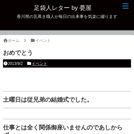
足袋人レター by 甍屋
香川県の瓦葺き職人が毎日の出来事を気楽に綴ります
現場日記
イベント
ホーム
イベント
新作瓦
おめでとう
古瓦
2013/9/2
イベント
足袋人の仲間
本日の一品
その他
土曜日は従兄弟の結婚式でした。
仕事とは全く関係御座いませんのであしから