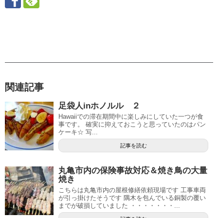
関連記事
足袋人inホノルル ２
Hawaiiでの滞在期間中に楽しみにしていた一つが食
事です。 確実に抑えておこうと思っていたのはパン
ケーキ☆ 写...
記事を読む
丸亀市内の保険事故対応＆焼き鳥の大量
焼き
こちらは丸亀市内の屋根修繕依頼現場です 工事車両
が引っ掛けたそうです 隅木を包んでいる銅製の覆い
までが破損していました ・・・・・・・...