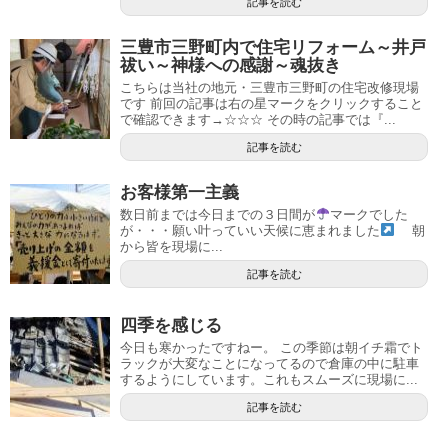
記事を読む
三豊市三野町内で住宅リフォーム～井戸
祓い～神様への感謝～魂抜き
こちらは当社の地元・三豊市三野町の住宅改修現場
です 前回の記事は右の星マークをクリックすること
で確認できます→☆☆☆ その時の記事では『...
記事を読む
お客様第一主義
数日前までは今日までの３日間が
マークでした
が・・・願い叶っていい天候に恵まれました
朝
から皆を現場に...
記事を読む
四季を感じる
今日も寒かったですねー。 この季節は朝イチ霜でト
ラックが大変なことになってるので倉庫の中に駐車
するようにしています。これもスムーズに現場に...
記事を読む